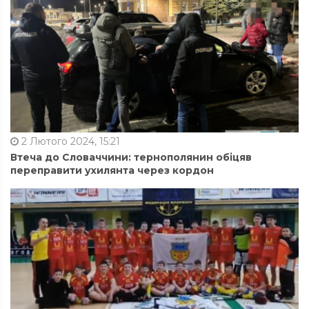
2 Лютого 2024, 15:21
Втеча до Словаччини: тернополянин обіцяв
переправити ухилянта через кордон