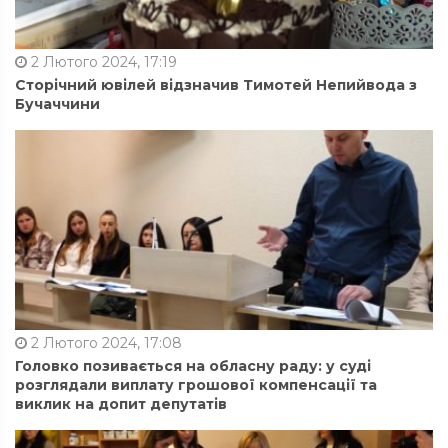
2 Лютого 2024, 17:19
Сторічний ювілей відзначив Тимотей Непийвода з
Бучаччини
2 Лютого 2024, 17:08
Головко позивається на обласну раду: у суді
розглядали виплату грошової компенсації та
виклик на допит депутатів