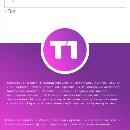
31
« Тра
Інформація на сайті Т1 Новини (t1news.tv) є інтелектуальною власністю ПП
«ТРО Тернопіль-Медіа» (Телеканал «Тернопіль1»). За повного чи часткового
використання текстів, зображень, відео чи за будь-якого іншого
поширення інформації «Т1 Новини» гіперпосилання на сайт t1news.tv – є
обов'язковим. Матеріали з позначкою «R», а також в рубриках «Новини
компаній» і «Передвиборча агітація» публікуються на правах реклами.
© 2026 ТРО Тернопіль-Медіа» (Телеканал «Тернопіль1»). Всі права збережено.
За зміст рекламної інформації відповідальність несе рекламодавець.