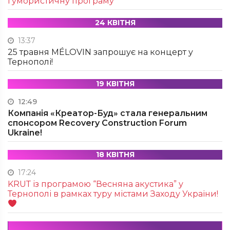
гумористичну програму
24 КВІТНЯ
13:37
25 травня MÉLOVIN запрошує на концерт у
Тернополі!
19 КВІТНЯ
12:49
Компанія «Креатор-Буд» стала генеральним
спонсором Recovery Construction Forum
Ukraine!
18 КВІТНЯ
17:24
KRUТ із програмою “Весняна акустика” у
Тернополі в рамках туру містами Заходу України!