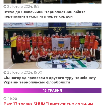
2 Лютого 2024, 15:21
Втеча до Словаччини: тернополянин обіцяв
переправити ухилянта через кордон
2 Лютого 2024, 15:00
Сім нагород привезли з другого туру Чемпіонату
України тернопільські флорболісти
15 ТРАВНЯ
19:00
Вже 17 травня SHUMEI виступить з сольним