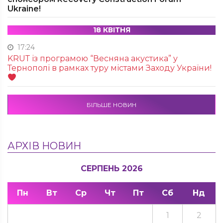
Ukraine!
18 КВІТНЯ
17:24
KRUТ із програмою “Весняна акустика” у
Тернополі в рамках туру містами Заходу України!
БІЛЬШЕ НОВИН
АРХІВ НОВИН
СЕРПЕНЬ 2026
Пн
Вт
Ср
Чт
Пт
Сб
Нд
1
2