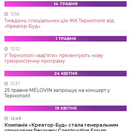
14 ТРАВНЯ
15:56
Тиждень спеціальних цін ЖК Тернополя від
«Креатор-Буд»
1 ТРАВНЯ
13:32
У Тернополі «вар’яти» презентують нову
гумористичну програму
24 КВІТНЯ
13:37
25 травня MÉLOVIN запрошує на концерт у
Тернополі!
19 КВІТНЯ
12:49
Компанія «Креатор-Буд» стала генеральним
спонсором Recovery Construction Forum