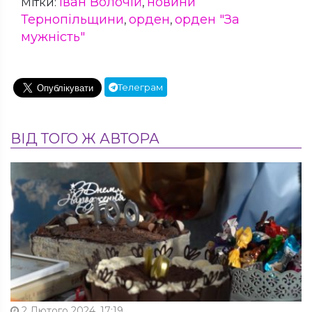
Іван Волочій
новини
Мітки:
,
Тернопільщини
орден
орден "За
,
,
мужність"
Телеграм
ВІД ТОГО Ж АВТОРА
2 Лютого 2024, 17:19