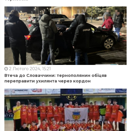
2 Лютого 2024, 15:21
Втеча до Словаччини: тернополянин обіцяв
переправити ухилянта через кордон