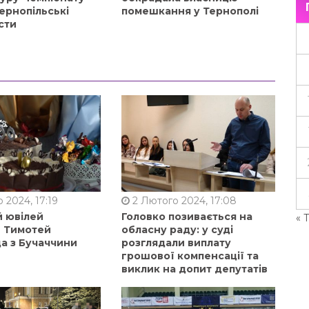
ернопільські
помешкання у Тернополі
сти
 2024, 17:19
2 Лютого 2024, 17:08
й ювілей
Головко позивається на
« 
в Тимотей
обласну раду: у суді
а з Бучаччини
розглядали виплату
грошової компенсації та
виклик на допит депутатів