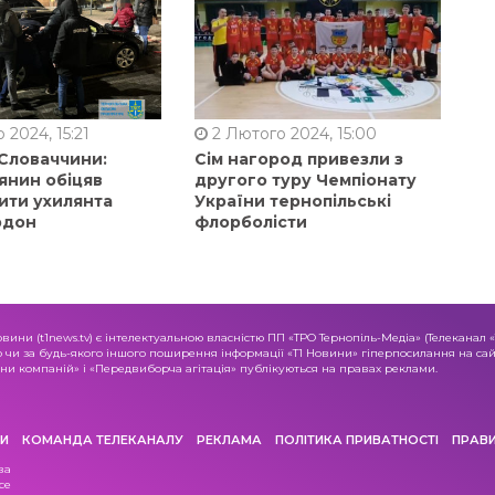
 2024, 15:21
2 Лютого 2024, 15:00
 Словаччини:
Сім нагород привезли з
янин обіцяв
другого туру Чемпіонату
ити ухилянта
України тернопільські
рдон
флорболісти
овини (t1news.tv) є інтелектуальною власністю ПП «ТРО Тернопіль-Медіа» (Телеканал 
о чи за будь-якого іншого поширення інформації «Т1 Новини» гіперпосилання на сайт
и компаній» і «Передвиборча агітація» публікуються на правах реклами.
И
КОМАНДА ТЕЛЕКАНАЛУ
РЕКЛАМА
ПОЛІТИКА ПРИВАТНОСТІ
ПРАВ
ва
се