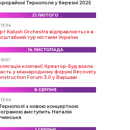
крорайоні Тернополя у березні 2025
21 ЛЮТОГО
13:34
рт Kalush Orchestra відправляється в
асштабний тур містами України
14 ЛИСТОПАДА
15:01
легація компанії Креатор-Буд взяла
асть у міжнародному форумі Recovery
nstruction Forum 3.0 у Варшаві
8 СЕРПНЯ
13:00
 Тернополі з новою концертною
рограмою виступить Наталія
учинська
1 СЕРПНЯ