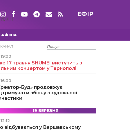
ЕФІР
ТИЖНІ
АФІША
15 ТРАВНЯ
ЕКАНАЛ
19:00
е 17 травня SHUMEI виступить з
ольним концертом у Тернополі
16:00
Креатор-Буд» продовжує
дтримувати збірну з художньої
імнастики
19 БЕРЕЗНЯ
12:12
о відбувається у Варшавському