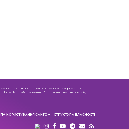
«Тернопіль1»). За повного чи часткового використання
 t1news.tv – є обов'язковим. Матеріали з позначкою «R», а
ИЛА КОРИСТУВАННЯ САЙТОМ
СТРУКТУРА ВЛАСНОСТІ