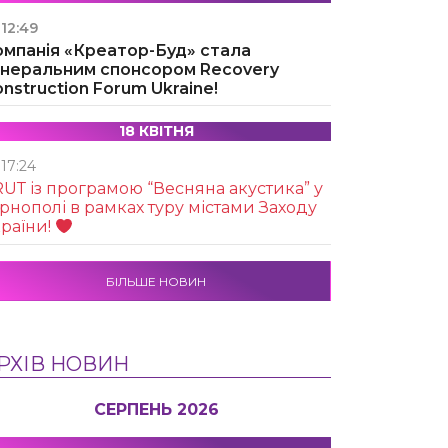
12:49
омпанія «Креатор-Буд» стала
енеральним спонсором Recovery
nstruction Forum Ukraine!
18 КВІТНЯ
17:24
UТ із програмою “Весняна акустика” у
рнополі в рамках туру містами Заходу
раїни!
БІЛЬШЕ НОВИН
РХІВ НОВИН
СЕРПЕНЬ 2026