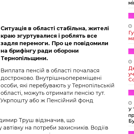
мі
Ситуація в області стабільна, жителі
Гу
краю згуртувалися і роблять все
м
задля перемоги. Про це повідомили
на брифінгу ради оборони
Тернопільщини.
Де
Виплата пенсій в області почалася
уч
достроково. Внутрішньопереміщені
Co
особи, які перебувають у Тернопільській
області, можуть отримати пенсію тут.
в Укрпошту або ж Пенсійний фонд
У
п
димир Труш відзначив, що
Б
автівку на потреби захисників. Водіїв