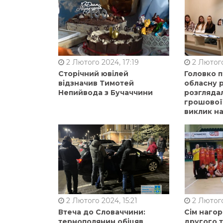
2 Лютого 2024, 17:19
2 Лютого
Сторічний ювілей
Головко 
відзначив Тимотей
обласну р
Непийвода з Бучаччини
розгляда
грошової
виклик на
2 Лютого 2024, 15:21
2 Лютого
Втеча до Словаччини:
Сім нагор
тернополянин обіцяв
другого 