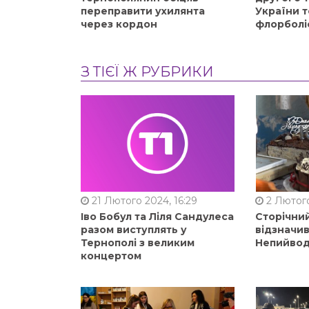
переправити ухилянта
України т
через кордон
флорболі
З ТІЄЇ Ж РУБРИКИ
21 Лютого 2024, 16:29
2 Лютого
Іво Бобул та Ліля Сандулеса
Сторічни
разом виступлять у
відзначи
Тернополі з великим
Непийвод
концертом