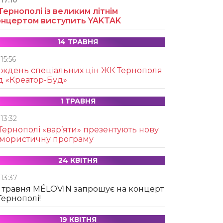
17:10
Тернополі із великим літнім
онцертом виступить YAKTAK
14 ТРАВНЯ
15:56
иждень спеціальних цін ЖК Тернополя
д «Креатор-Буд»
1 ТРАВНЯ
13:32
Тернополі «вар’яти» презентують нову
умористичну програму
24 КВІТНЯ
13:37
 травня MÉLOVIN запрошує на концерт
Тернополі!
19 КВІТНЯ