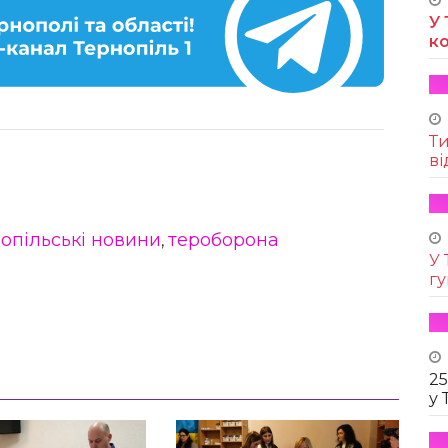
У 
к
Т
ві
опільські новини
тероборона
,
У 
г
25
у 