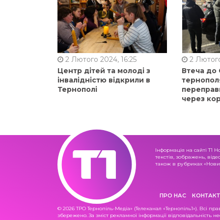
2 Лютого 2024, 16:25
2 Лютого
Центр дітей та молоді з
Втеча до
інвалідністю відкрили в
тернопол
Тернополі
переправ
через ко
Інформація на сайті Т1 Н
текстів, зображень, віде
також в рубриках «Новин
ПРО НАС
КОНТАКТ
© 2026 ТРО Тернопіль-Медіа» (Телеканал «Тернопіль1»). Всі пра
збережено. За зміст рекламної інформації відповідальність не