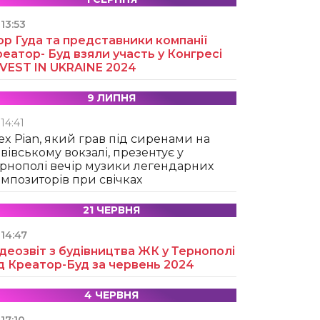
13:53
ор Гуда та представники компанії
еатор- Буд взяли участь у Конгресі
NVEST IN UKRAINE 2024
9 ЛИПНЯ
14:41
ex Pian, який грав під сиренами на
вівському вокзалі, презентує у
рнополі вечір музики легендарних
мпозиторів при свічках
21 ЧЕРВНЯ
14:47
деозвіт з будівництва ЖК у Тернополі
д Креатор-Буд за червень 2024
4 ЧЕРВНЯ