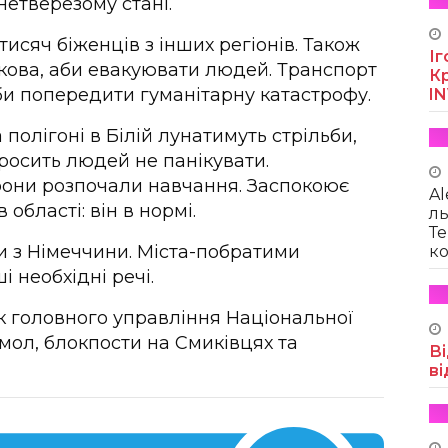
нетверезому стані.
исяч біженців з інших регіонів. Також
Іг
кова, аби евакуювати людей. Транспорт
Кр
и попередити гуманітарну катастрофу.
I
 полігоні в Білій лунатимуть стрільби,
просить людей не панікувати.
рони розпочали навчання. Заспокоює
Al
області: він в нормі.
ль
Те
 з Німеччини. Міста-побратими
ко
 необхідні речі.
к головного управління Національної
омол, блокпости на Смиківцях та
Ві
ві