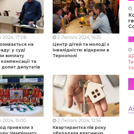
К
г
Co
 2024, 17:08
2 Лютого 2024, 16:25
позивається на
Центр дітей та молоді з
аду: у суді
інвалідністю відкрили в
ли виплату
Тернополі
KR
 компенсації та
Те
 допит депутатів
Ук
А
 2024, 15:00
2 Лютого 2024, 12:56
од привезли з
Квартирантка пів року
туру Чемпіонату
обкрадала власницю