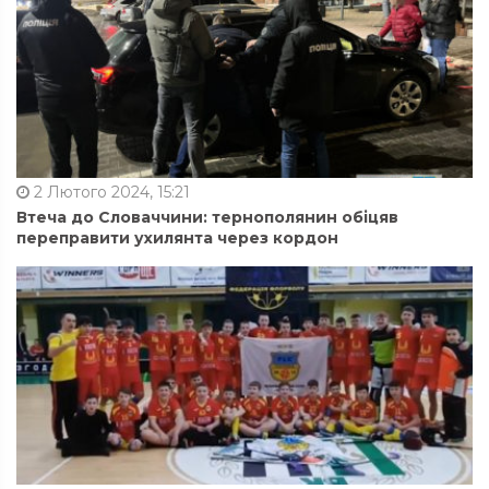
2 Лютого 2024, 15:21
Втеча до Словаччини: тернополянин обіцяв
переправити ухилянта через кордон