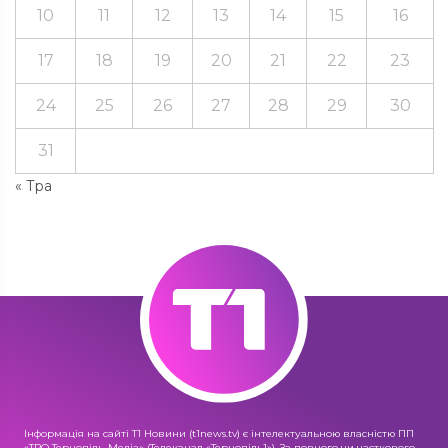
10
11
12
13
14
15
16
17
18
19
20
21
22
23
24
25
26
27
28
29
30
31
« Тра
Інформація на сайті Т1 Новини (t1news.tv) є інтелектуальною власністю ПП
«ТРО Тернопіль-Медіа» (Телеканал «Тернопіль1»). За повного чи часткового