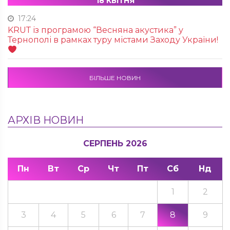
18 КВІТНЯ
17:24
KRUТ із програмою “Весняна акустика” у
Тернополі в рамках туру містами Заходу України!
БІЛЬШЕ НОВИН
АРХІВ НОВИН
СЕРПЕНЬ 2026
Пн
Вт
Ср
Чт
Пт
Сб
Нд
1
2
3
4
5
6
7
8
9