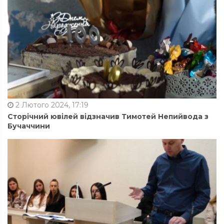
2 Лютого 2024, 17:19
Сторічний ювілей відзначив Тимотей Непийвода з
Бучаччини