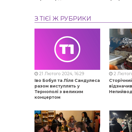
З ТІЄЇ Ж РУБРИКИ
21 Лютого 2024, 16:29
2 Лютого
Іво Бобул та Ліля Сандулеса
Сторічни
разом виступлять у
відзначи
Тернополі з великим
Непийвод
концертом