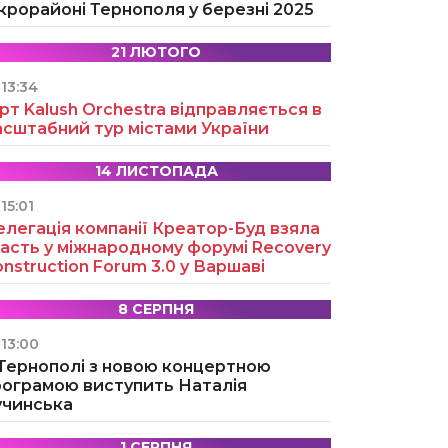
крорайоні Тернополя у березні 2025
21 ЛЮТОГО
13:34
рт Kalush Orchestra відправляється в
асштабний тур містами України
14 ЛИСТОПАДА
15:01
легація компанії Креатор-Буд взяла
асть у міжнародному форумі Recovery
nstruction Forum 3.0 у Варшаві
8 СЕРПНЯ
13:00
 Тернополі з новою концертною
рограмою виступить Наталія
учинська
1 СЕРПНЯ