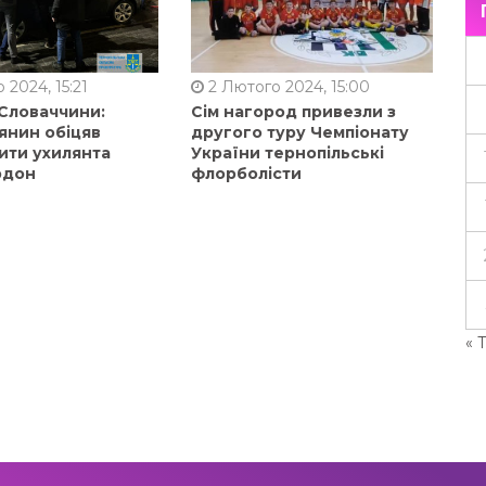
 2024, 15:21
2 Лютого 2024, 15:00
 Словаччини:
Сім нагород привезли з
янин обіцяв
другого туру Чемпіонату
ити ухилянта
України тернопільські
рдон
флорболісти
« 