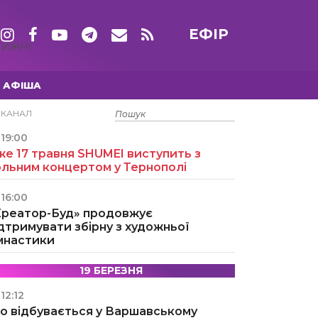
ЕФІР
ТИЖНІ
АФІША
15 ТРАВНЯ
ЕКАНАЛ
19:00
е 17 травня SHUMEI виступить з
ольним концертом у Тернополі
16:00
Креатор-Буд» продовжує
дтримувати збірну з художньої
імнастики
19 БЕРЕЗНЯ
12:12
о відбувається у Варшавському