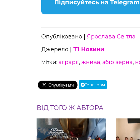
Опубліковано |
Ярослава Світла
Джерело |
Т1 Новини
аграрії
жнива
збір зерна
н
Мітки:
,
,
,
Телеграм
ВІД ТОГО Ж АВТОРА