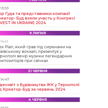
13:53
ор Гуда та представники компанії
еатор- Буд взяли участь у Конгресі
NVEST IN UKRAINE 2024
9 ЛИПНЯ
14:41
ex Pian, який грав під сиренами на
вівському вокзалі, презентує у
рнополі вечір музики легендарних
мпозиторів при свічках
21 ЧЕРВНЯ
14:47
деозвіт з будівництва ЖК у Тернополі
д Креатор-Буд за червень 2024
4 ЧЕРВНЯ