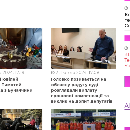
К
г
Co
KR
Те
Ук
 2024, 17:19
2 Лютого 2024, 17:08
й ювілей
Головко позивається на
в Тимотей
обласну раду: у суді
а з Бучаччини
розглядали виплату
грошової компенсації та
виклик на допит депутатів
А