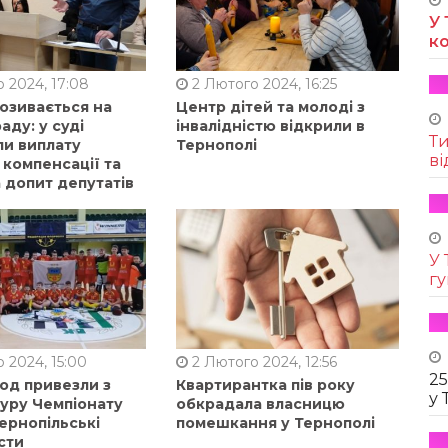
У 
к
 2024, 17:08
2 Лютого 2024, 16:25
позивається на
Центр дітей та молоді з
аду: у суді
інвалідністю відкрили в
Т
ли виплату
Тернополі
ві
 компенсації та
 допит депутатів
У 
г
 2024, 15:00
2 Лютого 2024, 12:56
25
од привезли з
Квартирантка пів року
у 
туру Чемпіонату
обкрадала власницю
ернопільські
помешкання у Тернополі
сти