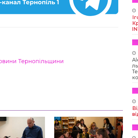
Іг
Кр
I
Al
овини Тернопільщини
ль
Те
ко
Ві
ві