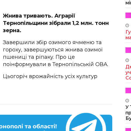
мі
Жнива тривають. Аграрії
Тернопільщини зібрали 1,2 млн. тонн
зерна.
Гу
м
Завершили збір озимого ячменю та
гороху, завершуються жнива озимої
пшениці та ріпаку. Про це
поінформували в Тернопільській ОВА.
Де
уч
Цьогоріч врожайність усіх культур
Co
У
п
Б