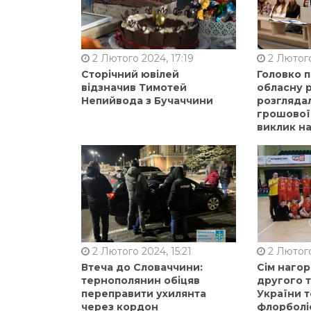
2 Лютого 2024, 17:19
2 Лютого
Сторічний ювілей
Головко 
відзначив Тимотей
обласну р
Непийвода з Бучаччини
розгляда
грошової
виклик на
2 Лютого 2024, 15:21
2 Лютого
Втеча до Словаччини:
Сім нагор
тернополянин обіцяв
другого 
переправити ухилянта
України т
через кордон
флорболі