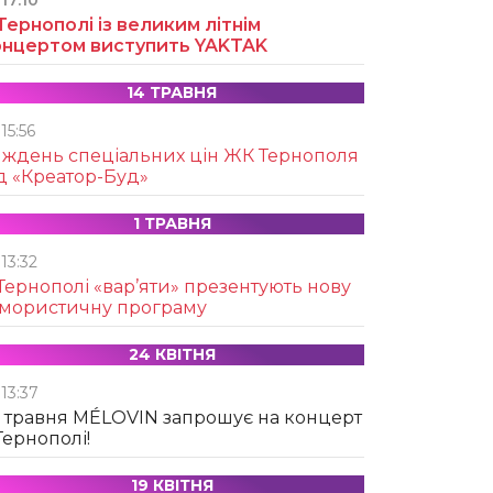
17:10
Тернополі із великим літнім
онцертом виступить YAKTAK
14 ТРАВНЯ
15:56
иждень спеціальних цін ЖК Тернополя
д «Креатор-Буд»
1 ТРАВНЯ
13:32
Тернополі «вар’яти» презентують нову
умористичну програму
24 КВІТНЯ
13:37
 травня MÉLOVIN запрошує на концерт
Тернополі!
19 КВІТНЯ