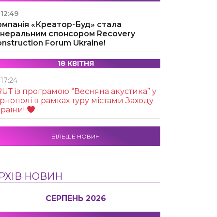
12:49
омпанія «Креатор-Буд» стала
енеральним спонсором Recovery
nstruction Forum Ukraine!
18 КВІТНЯ
17:24
UТ із програмою “Весняна акустика” у
рнополі в рамках туру містами Заходу
раїни!
БІЛЬШЕ НОВИН
РХІВ НОВИН
СЕРПЕНЬ 2026