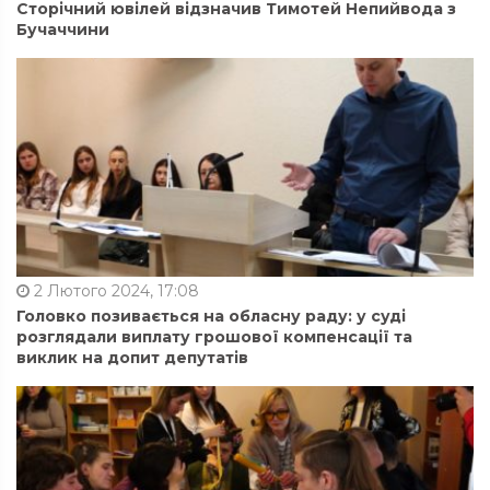
Сторічний ювілей відзначив Тимотей Непийвода з
Бучаччини
2 Лютого 2024, 17:08
Головко позивається на обласну раду: у суді
розглядали виплату грошової компенсації та
виклик на допит депутатів