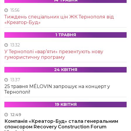
14 ТРАВНЯ
15:56
Тиждень спеціальних цін ЖК Тернополя від
«Креатор-Буд»
1 ТРАВНЯ
13:32
У Тернополі «вар’яти» презентують нову
гумористичну програму
24 КВІТНЯ
13:37
25 травня MÉLOVIN запрошує на концерт у
Тернополі!
19 КВІТНЯ
12:49
Компанія «Креатор-Буд» стала генеральним
спонсором Recovery Construction Forum