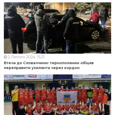
2 Лютого 2024, 15:21
Втеча до Словаччини: тернополянин обіцяв
переправити ухилянта через кордон