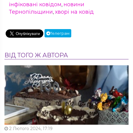
інфіковані ковідом
новини
,
Тернопільщини
хворі на ковід
,
Телеграм
ВІД ТОГО Ж АВТОРА
2 Лютого 2024, 17:19