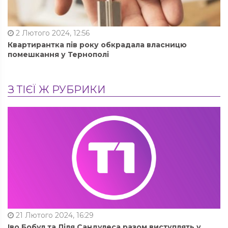
2 Лютого 2024, 12:56
Квартирантка пів року обкрадала власницю
помешкання у Тернополі
З ТІЄЇ Ж РУБРИКИ
21 Лютого 2024, 16:29
Іво Бобул та Ліля Сандулеса разом виступлять у