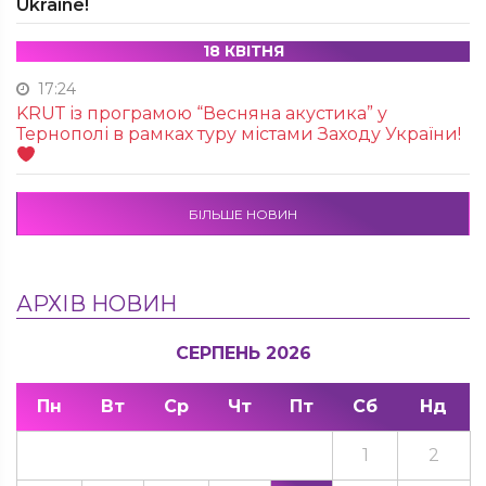
Ukraine!
18 КВІТНЯ
17:24
KRUТ із програмою “Весняна акустика” у
Тернополі в рамках туру містами Заходу України!
БІЛЬШЕ НОВИН
АРХІВ НОВИН
СЕРПЕНЬ 2026
Пн
Вт
Ср
Чт
Пт
Сб
Нд
1
2