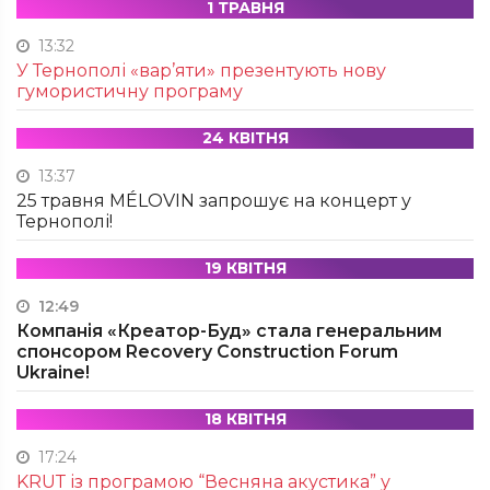
1 ТРАВНЯ
13:32
У Тернополі «вар’яти» презентують нову
гумористичну програму
24 КВІТНЯ
13:37
25 травня MÉLOVIN запрошує на концерт у
Тернополі!
19 КВІТНЯ
12:49
Компанія «Креатор-Буд» стала генеральним
спонсором Recovery Construction Forum
Ukraine!
18 КВІТНЯ
17:24
KRUТ із програмою “Весняна акустика” у