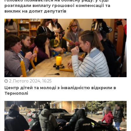
Головко позивається на обласну раду: у суді
розглядали виплату грошової компенсації та
виклик на допит депутатів
2 Лютого 2024, 16:25
Центр дітей та молоді з інвалідністю відкрили в
Тернополі