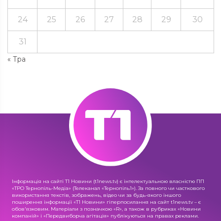
24
25
26
27
28
29
30
31
« Тра
Інформація на сайті Т1 Новини (t1news.tv) є інтелектуальною власністю ПП
«ТРО Тернопіль-Медіа» (Телеканал «Тернопіль1»). За повного чи часткового
використання текстів, зображень, відео чи за будь-якого іншого
поширення інформації «Т1 Новини» гіперпосилання на сайт t1news.tv – є
обов'язковим. Матеріали з позначкою «R», а також в рубриках «Новини
компаній» і «Передвиборча агітація» публікуються на правах реклами.