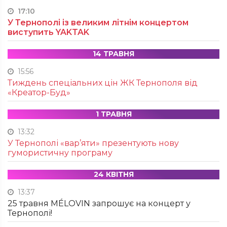
17:10
У Тернополі із великим літнім концертом
виступить YAKTAK
14 ТРАВНЯ
15:56
Тиждень спеціальних цін ЖК Тернополя від
«Креатор-Буд»
1 ТРАВНЯ
13:32
У Тернополі «вар’яти» презентують нову
гумористичну програму
24 КВІТНЯ
13:37
25 травня MÉLOVIN запрошує на концерт у
Тернополі!