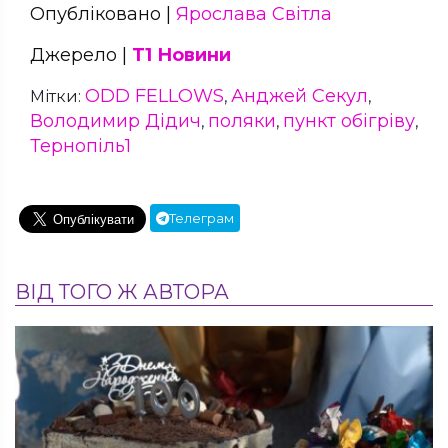
Опубліковано |
Ярослава Світла
Джерело |
Т1 Новини
ODD FELLOWS
Анджей Секул
Мітки:
,
,
Володимир Дідич
поляки
пункт обігріву
,
,
,
Тернопіль1
Телеграм
ВІД ТОГО Ж АВТОРА