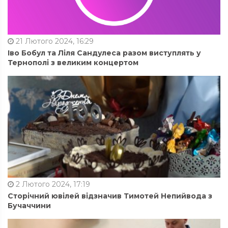
21 Лютого 2024, 16:29
Іво Бобул та Ліля Сандулеса разом виступлять у
Тернополі з великим концертом
2 Лютого 2024, 17:19
Сторічний ювілей відзначив Тимотей Непийвода з
Бучаччини