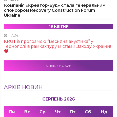
Компанія «Креатор-Буд» стала генеральним
спонсором Recovery Construction Forum
Ukraine!
18 КВІТНЯ
17:24
KRUТ із програмою “Весняна акустика” у
Тернополі в рамках туру містами Заходу України!
БІЛЬШЕ НОВИН
АРХІВ НОВИН
СЕРПЕНЬ 2026
Пн
Вт
Ср
Чт
Пт
Сб
Нд