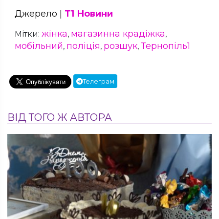
Джерело |
Т1 Новини
жінка
магазинна крадіжка
Мітки:
,
,
мобільний
поліція
розшук
Тернопіль1
,
,
,
Телеграм
ВІД ТОГО Ж АВТОРА