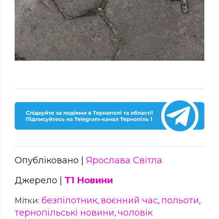
Опубліковано |
Ярослава Світла
Джерело |
Т1 Новини
безпілотник
воєнний час
польоти
Мітки:
,
,
,
тернопільські новини
чоловік
,