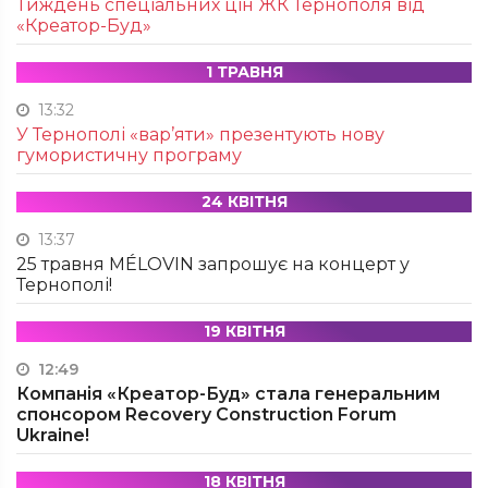
Тиждень спеціальних цін ЖК Тернополя від
«Креатор-Буд»
1 ТРАВНЯ
13:32
У Тернополі «вар’яти» презентують нову
гумористичну програму
24 КВІТНЯ
13:37
25 травня MÉLOVIN запрошує на концерт у
Тернополі!
19 КВІТНЯ
12:49
Компанія «Креатор-Буд» стала генеральним
спонсором Recovery Construction Forum
Ukraine!
18 КВІТНЯ