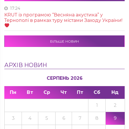
17:24
KRUТ із програмою “Весняна акустика” у
Тернополі в рамках туру містами Заходу України!
БІЛЬШЕ НОВИН
АРХІВ НОВИН
СЕРПЕНЬ 2026
Пн
Вт
Ср
Чт
Пт
Сб
Нд
1
2
3
4
5
6
7
8
9