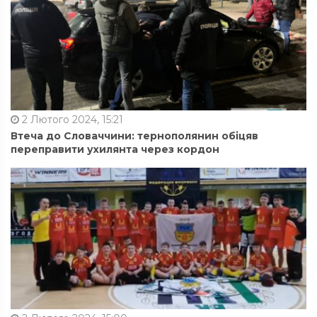
2 Лютого 2024, 15:21
Втеча до Словаччини: тернополянин обіцяв
переправити ухилянта через кордон