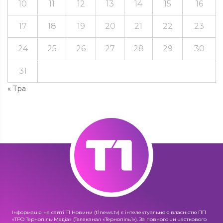
10
11
12
13
14
15
16
17
18
19
20
21
22
23
24
25
26
27
28
29
30
31
« Тра
Інформація на сайті Т1 Новини (t1news.tv) є інтелектуальною власністю ПП
«ТРО Тернопіль-Медіа» (Телеканал «Тернопіль1»). За повного чи часткового