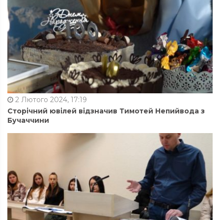
2 Лютого 2024, 17:19
Сторічний ювілей відзначив Тимотей Непийвода з
Бучаччини