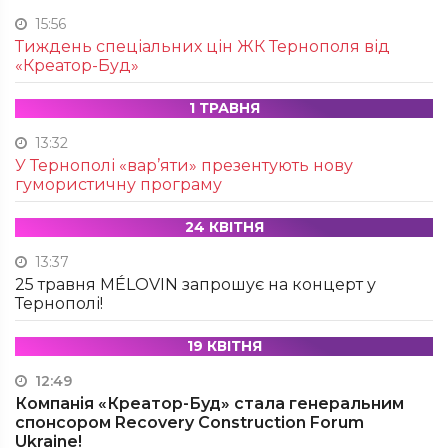
15:56
Тиждень спеціальних цін ЖК Тернополя від
«Креатор-Буд»
1 ТРАВНЯ
13:32
У Тернополі «вар’яти» презентують нову
гумористичну програму
24 КВІТНЯ
13:37
25 травня MÉLOVIN запрошує на концерт у
Тернополі!
19 КВІТНЯ
12:49
Компанія «Креатор-Буд» стала генеральним
спонсором Recovery Construction Forum
Ukraine!