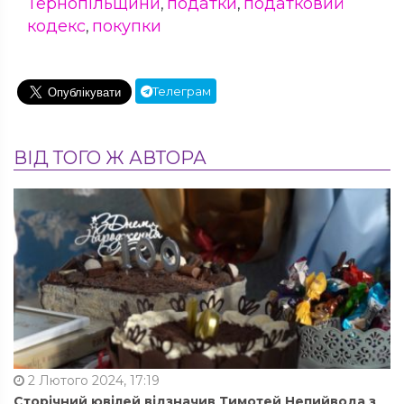
Тернопільщини
податки
податковий
,
,
кодекс
покупки
,
Телеграм
ВІД ТОГО Ж АВТОРА
2 Лютого 2024, 17:19
Сторічний ювілей відзначив Тимотей Непийвода з