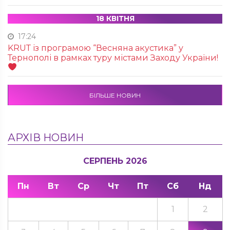
18 КВІТНЯ
17:24
KRUТ із програмою “Весняна акустика” у
Тернополі в рамках туру містами Заходу України!
БІЛЬШЕ НОВИН
АРХІВ НОВИН
СЕРПЕНЬ 2026
Пн
Вт
Ср
Чт
Пт
Сб
Нд
1
2