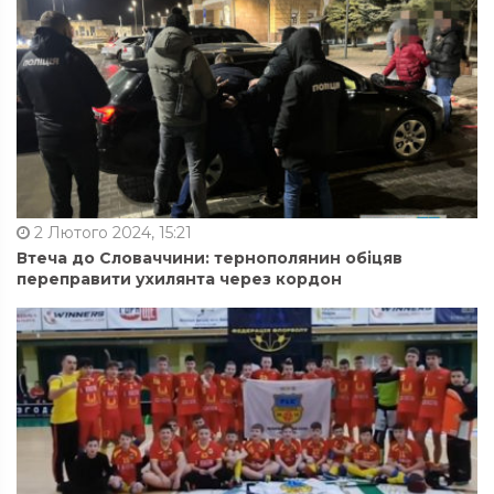
2 Лютого 2024, 15:21
Втеча до Словаччини: тернополянин обіцяв
переправити ухилянта через кордон