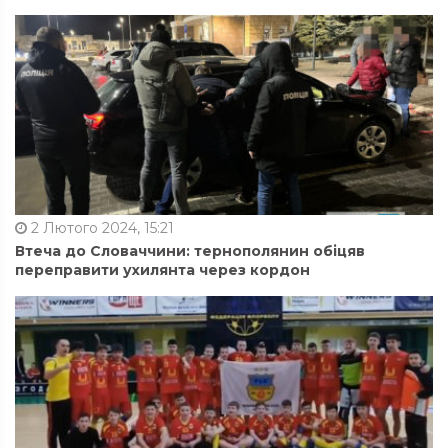
2 Лютого 2024, 15:21
Втеча до Словаччини: тернополянин обіцяв
переправити ухилянта через кордон