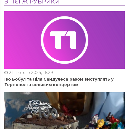
З ТІЄЇ Ж РУБРИКИ
21 Лютого 2024, 16:29
Іво Бобул та Ліля Сандулеса разом виступлять у
Тернополі з великим концертом