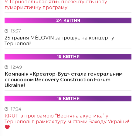
У Тернополі «вар’яти» презентують нову
гумористичну програму
24 КВІТНЯ
13:37
25 травня MÉLOVIN запрошує на концерт у
Тернополі!
19 КВІТНЯ
12:49
Компанія «Креатор-Буд» стала генеральним
спонсором Recovery Construction Forum
Ukraine!
18 КВІТНЯ
17:24
KRUТ із програмою “Весняна акустика” у
Тернополі в рамках туру містами Заходу України!