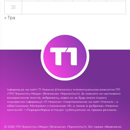
31
« Тра
Інформація на сайті Т1 Новини (t1news.tv) є інтелектуальною власністю ПП
«ТРО Тернопіль-Медіа» (Телеканал «Тернопіль1»). За повного чи часткового
використання текстів, зображень, відео чи за будь-якого іншого
поширення інформації «Т1 Новини» гіперпосилання на сайт t1news.tv – є
обов'язковим. Матеріали з позначкою «R», а також в рубриках «Новини
компаній» і «Передвиборча агітація» публікуються на правах реклами.
© 2026 ТРО Тернопіль-Медіа» (Телеканал «Тернопіль1»). Всі права збережено.