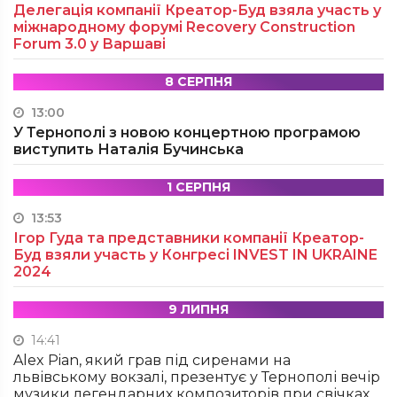
Делегація компанії Креатор-Буд взяла участь у
міжнародному форумі Recovery Construction
Forum 3.0 у Варшаві
8 СЕРПНЯ
13:00
У Тернополі з новою концертною програмою
виступить Наталія Бучинська
1 СЕРПНЯ
13:53
Ігор Гуда та представники компанії Креатор-
Буд взяли участь у Конгресі INVEST IN UKRAINE
2024
9 ЛИПНЯ
14:41
Alex Pian, який грав під сиренами на
львівському вокзалі, презентує у Тернополі вечір
музики легендарних композиторів при свічках