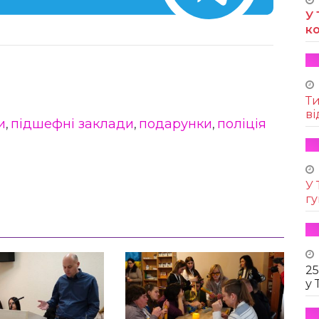
У 
к
Т
ві
и
підшефні заклади
подарунки
поліція
,
,
,
У 
г
25
у 