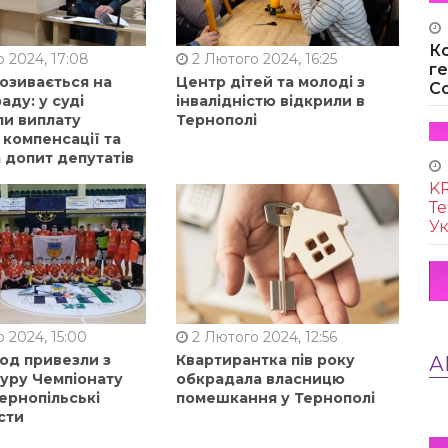
К
 2024, 17:08
2 Лютого 2024, 16:25
г
позивається на
Центр дітей та молоді з
Co
аду: у суді
інвалідністю відкрили в
ли виплату
Тернополі
 компенсації та
 допит депутатів
KR
Те
Ук
 2024, 15:00
2 Лютого 2024, 12:56
од привезли з
Квартирантка пів року
А
туру Чемпіонату
обкрадала власницю
ернопільські
помешкання у Тернополі
сти