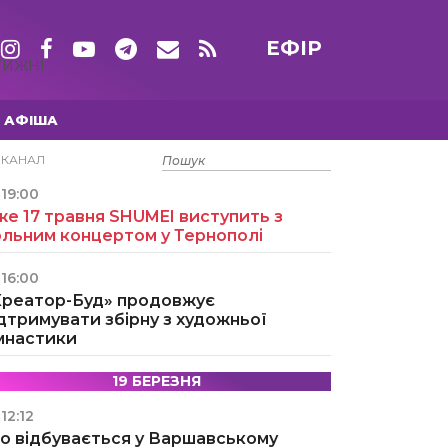
ЕФІР
ТИЖНІ
АФІША
15 ТРАВНЯ
ЕКАНАЛ
19:00
е 17 травня SHUMEI виступить з
ольним концертом у Тернополі
16:00
Креатор-Буд» продовжує
дтримувати збірну з художньої
імнастики
19 БЕРЕЗНЯ
12:12
о відбувається у Варшавському