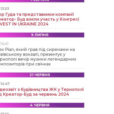
13:53
ор Гуда та представники компанії
еатор- Буд взяли участь у Конгресі
NVEST IN UKRAINE 2024
9 ЛИПНЯ
14:41
ex Pian, який грав під сиренами на
вівському вокзалі, презентує у
рнополі вечір музики легендарних
мпозиторів при свічках
21 ЧЕРВНЯ
14:47
деозвіт з будівництва ЖК у Тернополі
д Креатор-Буд за червень 2024
4 ЧЕРВНЯ