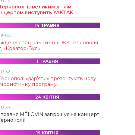
17:10
Тернополі із великим літнім
онцертом виступить YAKTAK
14 ТРАВНЯ
15:56
иждень спеціальних цін ЖК Тернополя
д «Креатор-Буд»
1 ТРАВНЯ
13:32
Тернополі «вар’яти» презентують нову
умористичну програму
24 КВІТНЯ
13:37
 травня MÉLOVIN запрошує на концерт
Тернополі!
19 КВІТНЯ