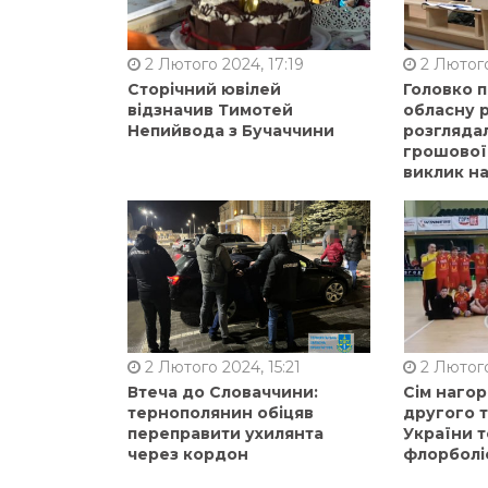
2 Лютого 2024, 17:19
2 Лютого
Сторічний ювілей
Головко 
відзначив Тимотей
обласну р
Непийвода з Бучаччини
розгляда
грошової
виклик на
2 Лютого 2024, 15:21
2 Лютого
Втеча до Словаччини:
Сім нагор
тернополянин обіцяв
другого 
переправити ухилянта
України т
через кордон
флорболі