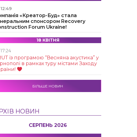
12:49
омпанія «Креатор-Буд» стала
енеральним спонсором Recovery
nstruction Forum Ukraine!
18 КВІТНЯ
17:24
UТ із програмою “Весняна акустика” у
рнополі в рамках туру містами Заходу
раїни!
БІЛЬШЕ НОВИН
РХІВ НОВИН
СЕРПЕНЬ 2026