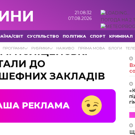
ИНИ
21:08:33
07.08.2026
ПОГОДА НА 2 
АЇНА/СВІТ
СУСПІЛЬСТВО
ПОЛІТИКА
СПОРТ
КРИМІНАЛ
М: ПОЛІЦЕЙСЬКІ
ПРОГРАМИ
РУБРИКИ
НАЖИВО
ПРЯМА МОВА
БЛОГИ
ТЕЛ
ТАЛИ ДО
Вж
с
ДШЕФНИХ ЗАКЛАДІВ
«
пі
г
Щ