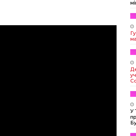
мі
Гу
м
Де
уч
Co
У
п
Б