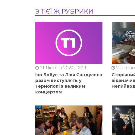
З ТІЄЇ Ж РУБРИКИ
21 Лютого 2024, 16:29
2 Лютого
Іво Бобул та Ліля Сандулеса
Сторічни
разом виступлять у
відзначи
Тернополі з великим
Непийвод
концертом