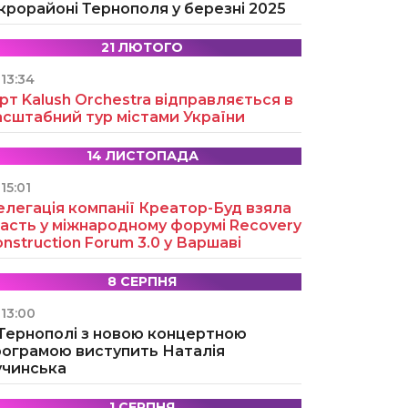
крорайоні Тернополя у березні 2025
21 ЛЮТОГО
13:34
рт Kalush Orchestra відправляється в
асштабний тур містами України
14 ЛИСТОПАДА
15:01
легація компанії Креатор-Буд взяла
асть у міжнародному форумі Recovery
nstruction Forum 3.0 у Варшаві
8 СЕРПНЯ
13:00
 Тернополі з новою концертною
рограмою виступить Наталія
учинська
1 СЕРПНЯ