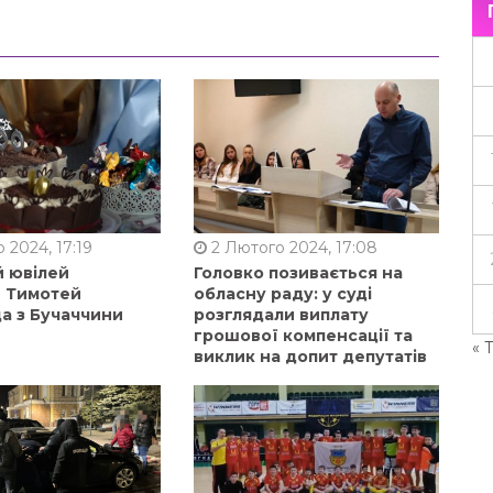
 2024, 17:19
2 Лютого 2024, 17:08
й ювілей
Головко позивається на
в Тимотей
обласну раду: у суді
а з Бучаччини
розглядали виплату
грошової компенсації та
« 
виклик на допит депутатів