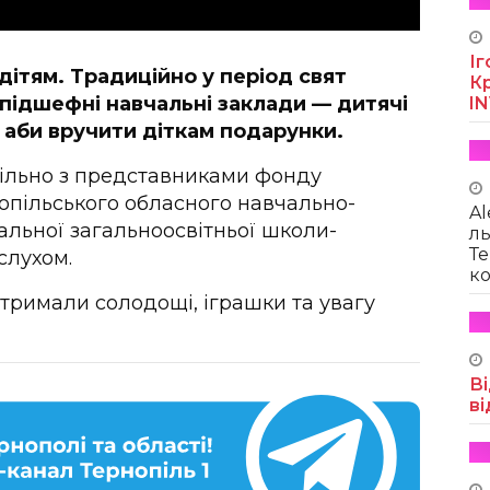
Іг
ітям. Традиційно у період свят
Кр
підшефні навчальні заклади — дитячі
I
, аби вручити діткам подарунки.
пільно з представниками фонду
нопільського обласного навчально-
Al
іальної загальноосвітньої школи-
ль
Те
слухом.
ко
тримали солодощі, іграшки та увагу
Ві
ві