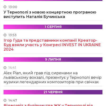
13:00
У Тернополі з новою концертною програмою
виступить Наталія Бучинська
1 СЕРПНЯ
13:53
Ігор Гуда та представники компанії Креатор-
Буд взяли участь у Конгресі INVEST IN UKRAINE
2024
9 ЛИПНЯ
14:41
Alex Pian, який грав під сиренами на
львівському вокзалі, презентує у Тернополі вечір
музики легендарних композиторів при свічках
21 ЧЕРВНЯ
14:47
Відеозвіт з будівництва ЖК у Тернополі від