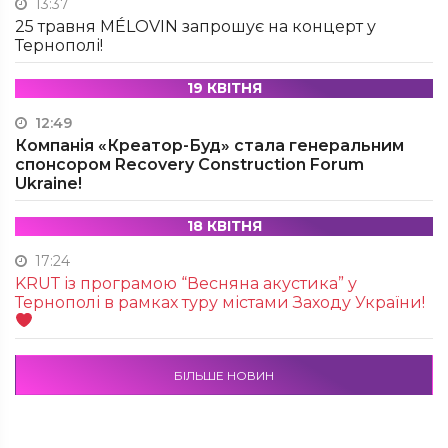
13:37
25 травня MÉLOVIN запрошує на концерт у
Тернополі!
19 КВІТНЯ
12:49
Компанія «Креатор-Буд» стала генеральним
спонсором Recovery Construction Forum
Ukraine!
18 КВІТНЯ
17:24
KRUТ із програмою “Весняна акустика” у
Тернополі в рамках туру містами Заходу України!
БІЛЬШЕ НОВИН