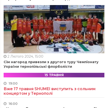
2 Лютого 2024, 15:00
Сім нагород привезли з другого туру Чемпіонату
України тернопільські флорболісти
15 ТРАВНЯ
19:00
Вже 17 травня SHUMEI виступить з сольним
концертом у Тернополі
16:00