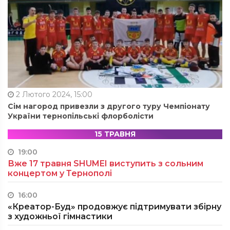
2 Лютого 2024, 15:00
Сім нагород привезли з другого туру Чемпіонату
України тернопільські флорболісти
15 ТРАВНЯ
19:00
Вже 17 травня SHUMEI виступить з сольним
концертом у Тернополі
16:00
«Креатор-Буд» продовжує підтримувати збірну
з художньої гімнастики