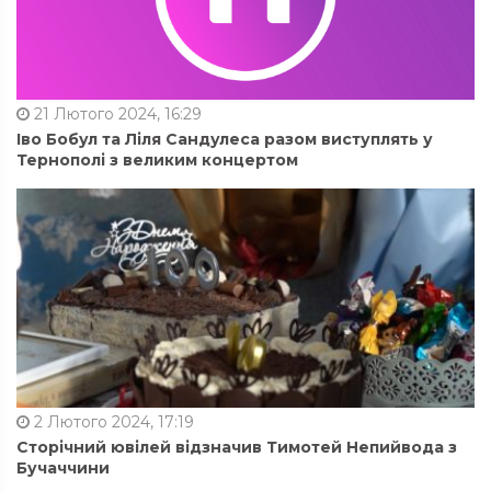
21 Лютого 2024, 16:29
Іво Бобул та Ліля Сандулеса разом виступлять у
Тернополі з великим концертом
2 Лютого 2024, 17:19
Сторічний ювілей відзначив Тимотей Непийвода з
Бучаччини