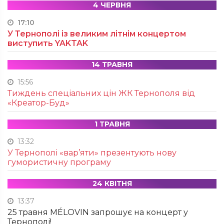
4 ЧЕРВНЯ
17:10
У Тернополі із великим літнім концертом
виступить YAKTAK
14 ТРАВНЯ
15:56
Тиждень спеціальних цін ЖК Тернополя від
«Креатор-Буд»
1 ТРАВНЯ
13:32
У Тернополі «вар’яти» презентують нову
гумористичну програму
24 КВІТНЯ
13:37
25 травня MÉLOVIN запрошує на концерт у
Тернополі!