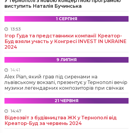
У Тернополі з новою концертною програмою
виступить Наталія Бучинська
1 СЕРПНЯ
13:53
Ігор Гуда та представники компанії Креатор-
Буд взяли участь у Конгресі INVEST IN UKRAINE
2024
9 ЛИПНЯ
14:41
Alex Pian, який грав під сиренами на
львівському вокзалі, презентує у Тернополі вечір
музики легендарних композиторів при свічках
21 ЧЕРВНЯ
14:47
Відеозвіт з будівництва ЖК у Тернополі від
Креатор-Буд за червень 2024