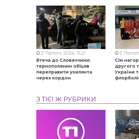
2 Лютого 2024, 15:21
2 Лютого
Втеча до Словаччини:
Сім нагор
тернополянин обіцяв
другого 
переправити ухилянта
України т
через кордон
флорболі
З ТІЄЇ Ж РУБРИКИ