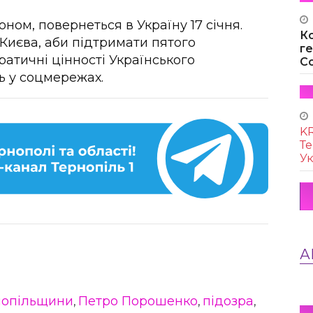
ном, повернеться в Україну 17 січня.
К
 Києва, аби підтримати пятого
г
ратичні цінності Українського
Co
ь у соцмережах.
KR
Те
Ук
А
нопільщини
Петро Порошенко
підозра
,
,
,