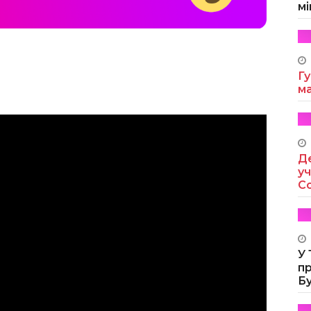
мі
Гу
м
Де
уч
Co
У
п
Б