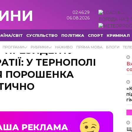
ИНИ
02:46:30
06.08.2026
ПОГОДА НА 2 
АЇНА/СВІТ
СУСПІЛЬСТВО
ПОЛІТИКА
СПОРТ
КРИМІНАЛ
У ПРЕЗИДЕНТУ —
ПРОГРАМИ
РУБРИКИ
НАЖИВО
ПРЯМА МОВА
БЛОГИ
ТЕЛ
ТІЇ: У ТЕРНОПОЛІ
Вж
с
Я ПОРОШЕНКА
ТИЧНО
«
пі
г
Щ