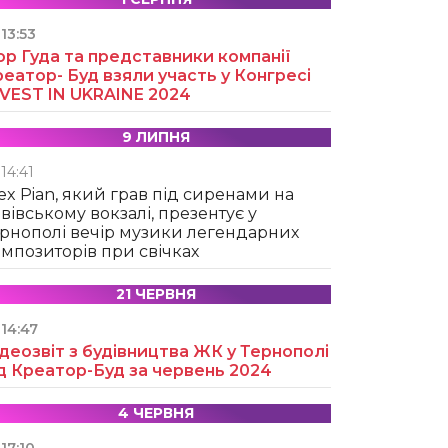
13:53
ор Гуда та представники компанії
еатор- Буд взяли участь у Конгресі
NVEST IN UKRAINE 2024
9 ЛИПНЯ
14:41
ex Pian, який грав під сиренами на
вівському вокзалі, презентує у
рнополі вечір музики легендарних
мпозиторів при свічках
21 ЧЕРВНЯ
14:47
деозвіт з будівництва ЖК у Тернополі
д Креатор-Буд за червень 2024
4 ЧЕРВНЯ