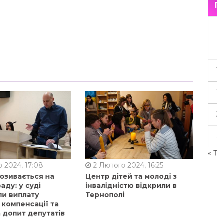
« 
 2024, 17:08
2 Лютого 2024, 16:25
позивається на
Центр дітей та молоді з
аду: у суді
інвалідністю відкрили в
ли виплату
Тернополі
 компенсації та
 допит депутатів