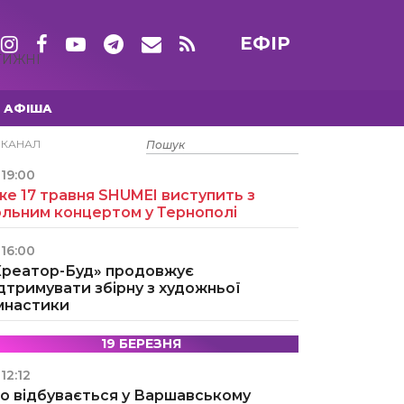
ЕФІР
ТИЖНІ
АФІША
15 ТРАВНЯ
ЕКАНАЛ
19:00
е 17 травня SHUMEI виступить з
ольним концертом у Тернополі
16:00
Креатор-Буд» продовжує
дтримувати збірну з художньої
імнастики
19 БЕРЕЗНЯ
12:12
о відбувається у Варшавському