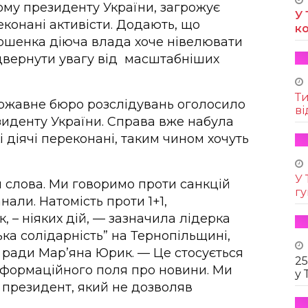
ому президенту України, загрожує
У 
еконані активісти. Додають, що
к
ошенка діюча влада хоче нівелювати
відвернути увагу від масштабніших
Т
ержавне бюро розслідувань оголосило
ві
зиденту України. Справа вже набула
 діячі переконані, таким чином хочуть
У 
 слова. Ми говоримо проти санкцій
г
нали. Натомість проти 1+1,
 – ніяких дій, — зазначила лідерка
ка солідарність” на Тернопільщині,
ї ради Мар’яна Юрик. — Це стосується
25
інформаційного поля про новини. Ми
у 
президент, який не дозволяв