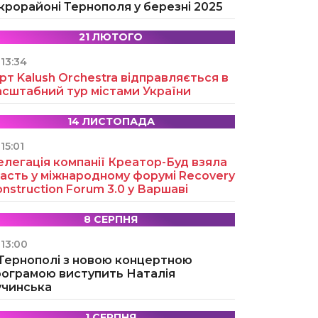
крорайоні Тернополя у березні 2025
21 ЛЮТОГО
13:34
рт Kalush Orchestra відправляється в
асштабний тур містами України
14 ЛИСТОПАДА
15:01
легація компанії Креатор-Буд взяла
асть у міжнародному форумі Recovery
nstruction Forum 3.0 у Варшаві
8 СЕРПНЯ
13:00
 Тернополі з новою концертною
рограмою виступить Наталія
учинська
1 СЕРПНЯ