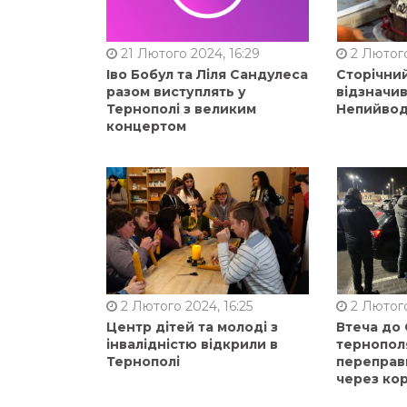
21 Лютого 2024, 16:29
2 Лютого
Іво Бобул та Ліля Сандулеса
Сторічни
разом виступлять у
відзначи
Тернополі з великим
Непийвод
концертом
2 Лютого 2024, 16:25
2 Лютого
Центр дітей та молоді з
Втеча до
інвалідністю відкрили в
тернопол
Тернополі
переправ
через ко