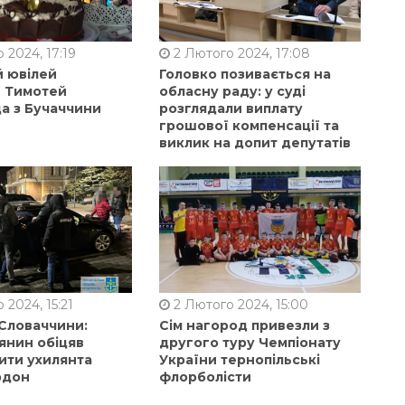
 2024, 17:19
2 Лютого 2024, 17:08
й ювілей
Головко позивається на
в Тимотей
обласну раду: у суді
а з Бучаччини
розглядали виплату
грошової компенсації та
виклик на допит депутатів
 2024, 15:21
2 Лютого 2024, 15:00
 Словаччини:
Сім нагород привезли з
янин обіцяв
другого туру Чемпіонату
ити ухилянта
України тернопільські
рдон
флорболісти