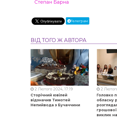
Степан Барна
Телеграм
ВІД ТОГО Ж АВТОРА
2 Лютого 2024, 17:19
2 Лютого
Сторічний ювілей
Головко 
відзначив Тимотей
обласну р
Непийвода з Бучаччини
розгляда
грошової
виклик на