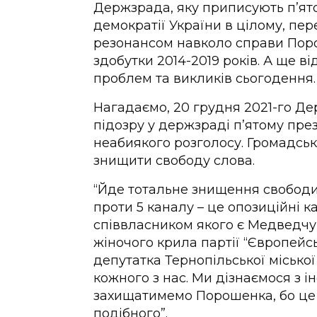
Держзрада, яку приписують п’ят
демократії України в цілому, пер
резонансом навколо справи Пор
здобутки 2014-2019 років. А ще 
проблем та викликів сьогодення.
Нагадаємо, 20 грудня 2021-го Д
підозру у держзраді п’ятому пре
неабиякого розголосу. Громадські
знищити свободу слова.
“Йде тотальне знищення свободи
проти 5 каналу – це опозиційні ка
співвласником якого є Медведчук,
жіночого крила партії “Європейсь
депутатка Тернопільської місько
кожного з нас. Ми дізнаємося з 
захищатимемо Порошенка, бо це 
подібного”.