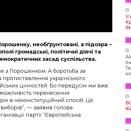
Іг
Кр
I
орошенку, необґрунтовані, а підозра –
олі громадські, політичні діячі та
Al
демократичних засад суспільства.
ль
Те
не з Порошенком. А боротьба за
ко
 протиставлення українського
ейських цінностей. Бо передусім ми вже
ро можливість перенесення
рік в неконституційний спосіб. Це
Ві
виборів”, — заявив голова
ві
ганізації партії “Європейська