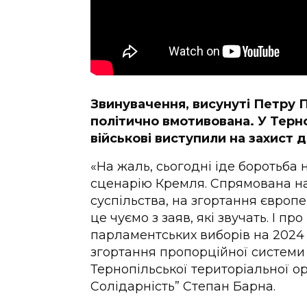
Звинувачення, висунуті Петру П
політично вмотивована. У Терноп
військові виступили на захист 
«На жаль, сьогодні іде боротьба 
сценарію Кремля. Спрямована на
суспільства, на згортання європ
це чуємо з заяв, які звучать. І п
парламентських виборів на 2024 
згортання пропорційної системи 
Тернопільської територіальної ор
Солідарність” Степан Барна.