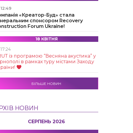
12:49
омпанія «Креатор-Буд» стала
енеральним спонсором Recovery
nstruction Forum Ukraine!
18 КВІТНЯ
17:24
UТ із програмою “Весняна акустика” у
рнополі в рамках туру містами Заходу
раїни!
БІЛЬШЕ НОВИН
РХІВ НОВИН
СЕРПЕНЬ 2026