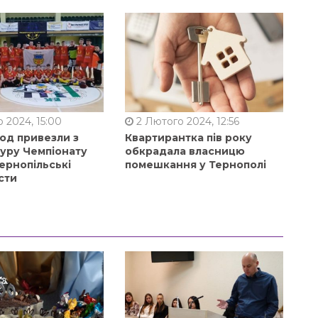
 2024, 15:00
2 Лютого 2024, 12:56
од привезли з
Квартирантка пів року
туру Чемпіонату
обкрадала власницю
ернопільські
помешкання у Тернополі
сти