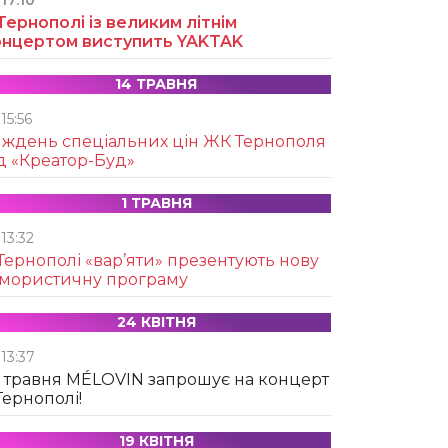
17:10
Тернополі із великим літнім
онцертом виступить YAKTAK
14 ТРАВНЯ
15:56
иждень спеціальних цін ЖК Тернополя
д «Креатор-Буд»
1 ТРАВНЯ
13:32
Тернополі «вар’яти» презентують нову
умористичну програму
24 КВІТНЯ
13:37
 травня MÉLOVIN запрошує на концерт
Тернополі!
19 КВІТНЯ