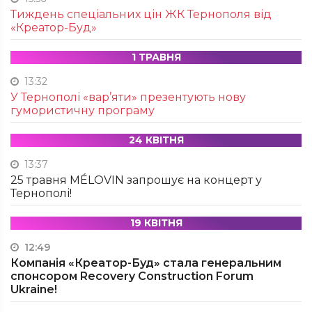
Тиждень спеціальних цін ЖК Тернополя від
«Креатор-Буд»
1 ТРАВНЯ
13:32
У Тернополі «вар’яти» презентують нову
гумористичну програму
24 КВІТНЯ
13:37
25 травня MÉLOVIN запрошує на концерт у
Тернополі!
19 КВІТНЯ
12:49
Компанія «Креатор-Буд» стала генеральним
спонсором Recovery Construction Forum
Ukraine!