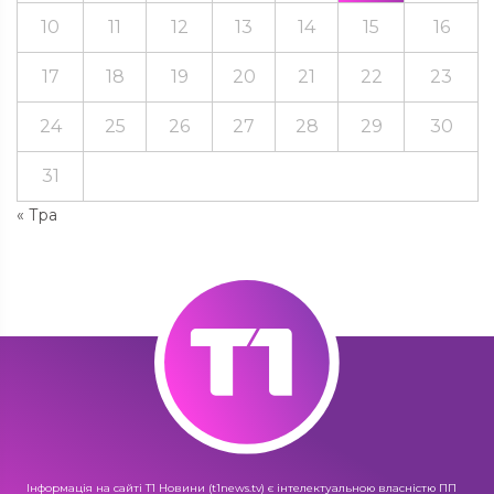
10
11
12
13
14
15
16
17
18
19
20
21
22
23
24
25
26
27
28
29
30
31
« Тра
Інформація на сайті Т1 Новини (t1news.tv) є інтелектуальною власністю ПП