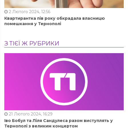
2 Лютого 2024, 12:56
Квартирантка пів року обкрадала власницю
помешкання у Тернополі
З ТІЄЇ Ж РУБРИКИ
21 Лютого 2024, 16:29
Іво Бобул та Ліля Сандулеса разом виступлять у
Тернополі з великим концертом