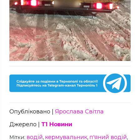
Опубліковано |
Ярослава Світла
Джерело |
Т1 Новини
водій
кермувальник
п'яний водій
Мітки:
,
,
,