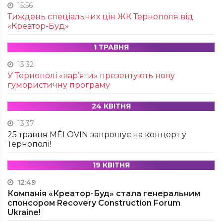
15:56
Тиждень спеціальних цін ЖК Тернополя від
«Креатор-Буд»
1 ТРАВНЯ
13:32
У Тернополі «вар’яти» презентують нову
гумористичну програму
24 КВІТНЯ
13:37
25 травня MÉLOVIN запрошує на концерт у
Тернополі!
19 КВІТНЯ
12:49
Компанія «Креатор-Буд» стала генеральним
спонсором Recovery Construction Forum
Ukraine!