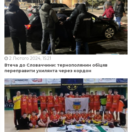
2 Лютого 2024, 15:21
Втеча до Словаччини: тернополянин обіцяв
переправити ухилянта через кордон