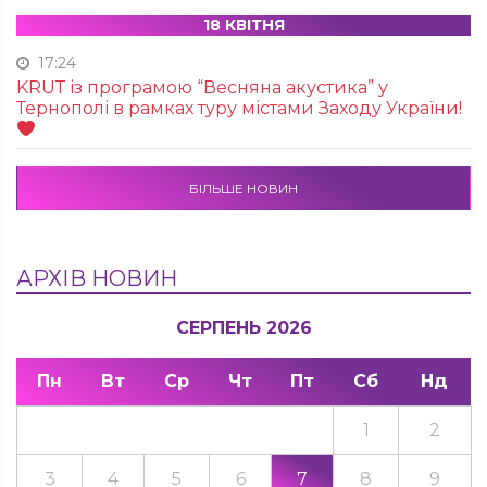
18 КВІТНЯ
17:24
KRUТ із програмою “Весняна акустика” у
Тернополі в рамках туру містами Заходу України!
БІЛЬШЕ НОВИН
АРХІВ НОВИН
СЕРПЕНЬ 2026
Пн
Вт
Ср
Чт
Пт
Сб
Нд
1
2
3
4
5
6
7
8
9