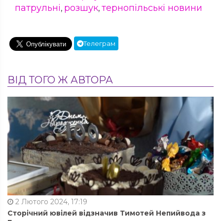
патрульні
розшук
тернопільські новини
,
,
Телеграм
ВІД ТОГО Ж АВТОРА
2 Лютого 2024, 17:19
Сторічний ювілей відзначив Тимотей Непийвода з