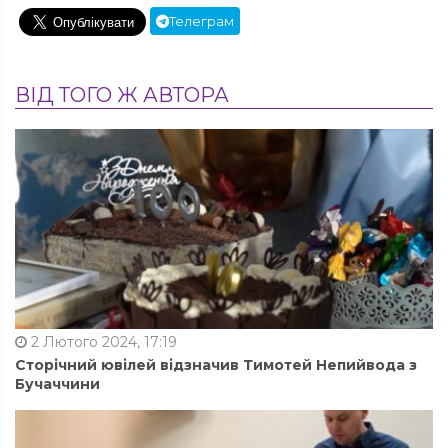
Телеграм
ВІД ТОГО Ж АВТОРА
2 Лютого 2024, 17:19
Сторічний ювілей відзначив Тимотей Непийвода з
Бучаччини