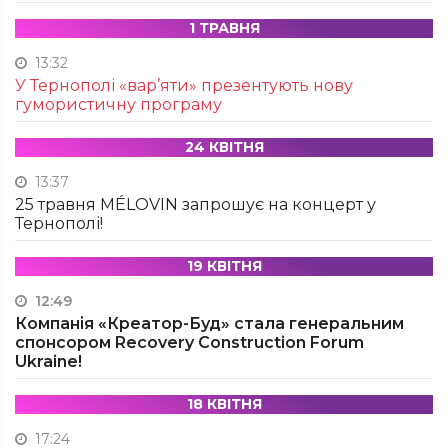
1 ТРАВНЯ
13:32
У Тернополі «вар’яти» презентують нову
гумористичну програму
24 КВІТНЯ
13:37
25 травня MÉLOVIN запрошує на концерт у
Тернополі!
19 КВІТНЯ
12:49
Компанія «Креатор-Буд» стала генеральним
спонсором Recovery Construction Forum
Ukraine!
18 КВІТНЯ
17:24