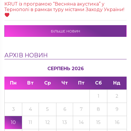
KRUТ із програмою “Весняна акустика” у
Тернополі в рамках туру містами Заходу України!
БІЛЬШЕ НОВИН
АРХІВ НОВИН
СЕРПЕНЬ 2026
Пн
Вт
Ср
Чт
Пт
Сб
Нд
1
2
3
4
5
6
7
8
9
10
11
12
13
14
15
16