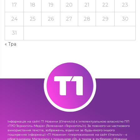
17
18
19
20
21
22
23
24
25
26
27
28
29
30
31
« Тра
Інформація на сайті Т1 Новини (t1news.tv) є інтелектуальною власністю ПП
«ТРО Тернопіль-Медіа» (Телеканал «Тернопіль1»). За повного чи часткового
використання текстів, зображень, відео чи за будь-якого іншого
поширення інформації «Т1 Новини» гіперпосилання на сайт t1news.tv – є
обов'язковим. Матеріали з позначкою «R», а також в рубриках «Новини