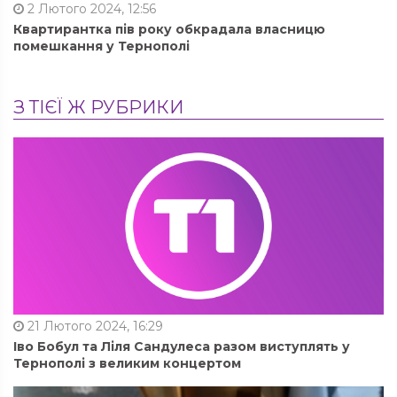
2 Лютого 2024, 12:56
Квартирантка пів року обкрадала власницю
помешкання у Тернополі
З ТІЄЇ Ж РУБРИКИ
21 Лютого 2024, 16:29
Іво Бобул та Ліля Сандулеса разом виступлять у
Тернополі з великим концертом