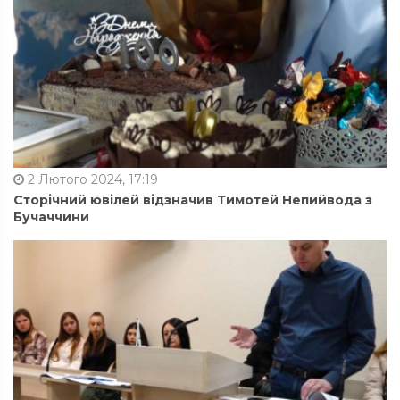
2 Лютого 2024, 17:19
Сторічний ювілей відзначив Тимотей Непийвода з
Бучаччини