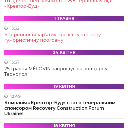
Тиждень спеціальних цін ЖК Тернополя від
«Креатор-Буд»
1 ТРАВНЯ
13:32
У Тернополі «вар’яти» презентують нову
гумористичну програму
24 КВІТНЯ
13:37
25 травня MÉLOVIN запрошує на концерт у
Тернополі!
19 КВІТНЯ
12:49
Компанія «Креатор-Буд» стала генеральним
спонсором Recovery Construction Forum
Ukraine!
18 КВІТНЯ