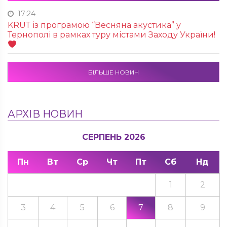
17:24
KRUТ із програмою “Весняна акустика” у
Тернополі в рамках туру містами Заходу України!
БІЛЬШЕ НОВИН
АРХІВ НОВИН
СЕРПЕНЬ 2026
Пн
Вт
Ср
Чт
Пт
Сб
Нд
1
2
3
4
5
6
7
8
9