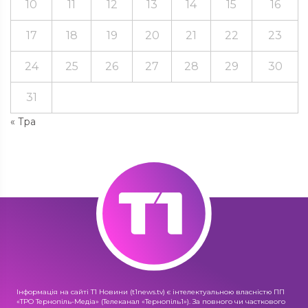
10
11
12
13
14
15
16
17
18
19
20
21
22
23
24
25
26
27
28
29
30
31
« Тра
Інформація на сайті Т1 Новини (t1news.tv) є інтелектуальною власністю ПП
«ТРО Тернопіль-Медіа» (Телеканал «Тернопіль1»). За повного чи часткового