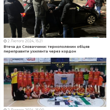
2 Лютого 2024, 15:21
Втеча до Словаччини: тернополянин обіцяв
переправити ухилянта через кордон