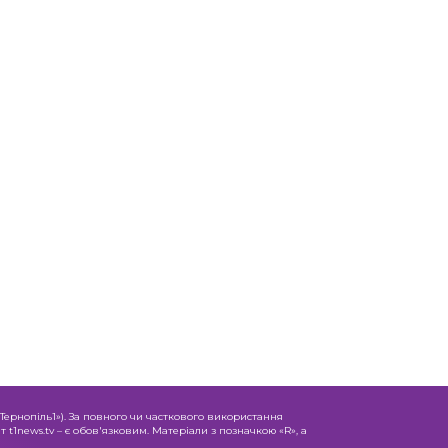
«Тернопіль1»). За повного чи часткового використання
 t1news.tv – є обов'язковим. Матеріали з позначкою «R», а