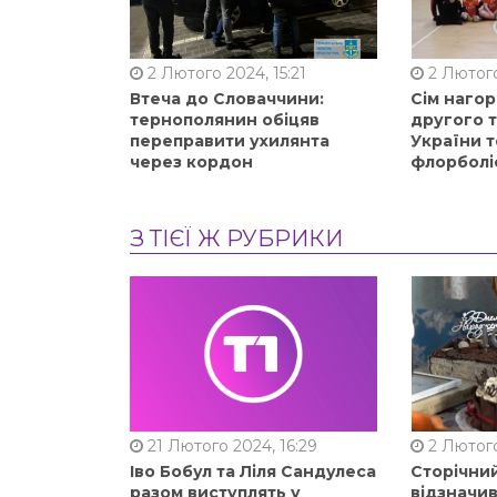
2 Лютого 2024, 15:21
2 Лютого
Втеча до Словаччини:
Сім нагор
тернополянин обіцяв
другого 
переправити ухилянта
України т
через кордон
флорболі
З ТІЄЇ Ж РУБРИКИ
21 Лютого 2024, 16:29
2 Лютого
Іво Бобул та Ліля Сандулеса
Сторічни
разом виступлять у
відзначи