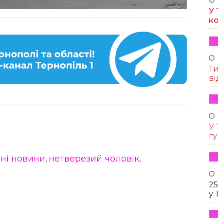
У 
к
Т
ві
У 
г
ні новини
нетверезий чоловік
,
,
25
у 