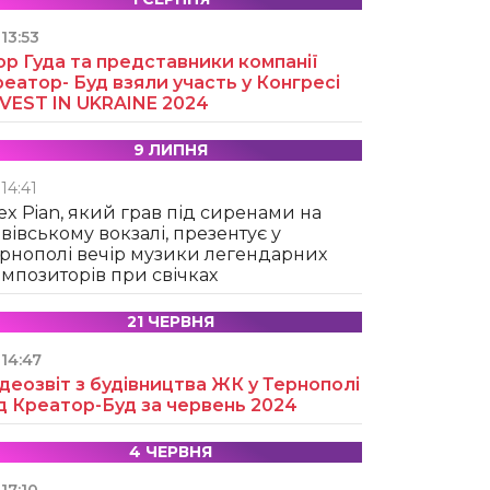
13:53
ор Гуда та представники компанії
еатор- Буд взяли участь у Конгресі
NVEST IN UKRAINE 2024
9 ЛИПНЯ
14:41
ex Pian, який грав під сиренами на
вівському вокзалі, презентує у
рнополі вечір музики легендарних
мпозиторів при свічках
21 ЧЕРВНЯ
14:47
деозвіт з будівництва ЖК у Тернополі
д Креатор-Буд за червень 2024
4 ЧЕРВНЯ