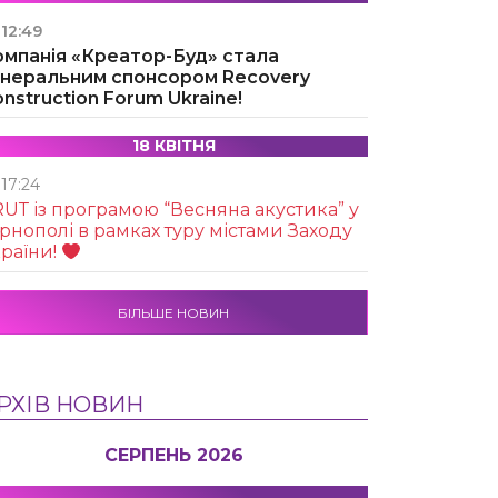
12:49
омпанія «Креатор-Буд» стала
енеральним спонсором Recovery
nstruction Forum Ukraine!
18 КВІТНЯ
17:24
UТ із програмою “Весняна акустика” у
рнополі в рамках туру містами Заходу
раїни!
БІЛЬШЕ НОВИН
РХІВ НОВИН
СЕРПЕНЬ 2026