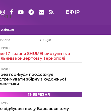
ЕФІР
ТИЖНІ
АФІША
15 ТРАВНЯ
ЕКАНАЛ
19:00
е 17 травня SHUMEI виступить з
ольним концертом у Тернополі
16:00
Креатор-Буд» продовжує
дтримувати збірну з художньої
імнастики
19 БЕРЕЗНЯ
12:12
о відбувається у Варшавському