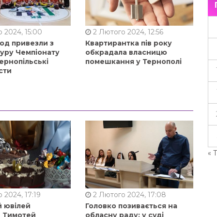
 2024, 15:00
2 Лютого 2024, 12:56
од привезли з
Квартирантка пів року
туру Чемпіонату
обкрадала власницю
ернопільські
помешкання у Тернополі
сти
« 
 2024, 17:19
2 Лютого 2024, 17:08
й ювілей
Головко позивається на
в Тимотей
обласну раду: у суді