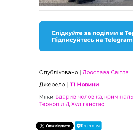
Опубліковано |
Ярослава Світла
Джерело |
Т1 Новини
вдарив чоловіка
криміналь
Мітки:
,
Тернопіль1
Хуліганство
,
Телеграм