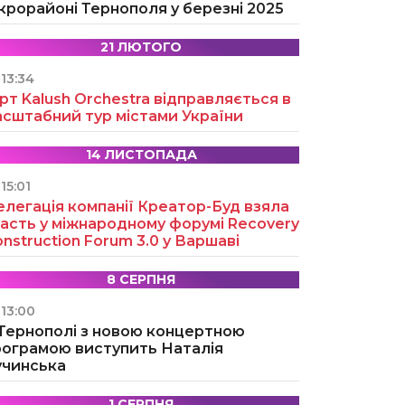
крорайоні Тернополя у березні 2025
21 ЛЮТОГО
13:34
рт Kalush Orchestra відправляється в
асштабний тур містами України
14 ЛИСТОПАДА
15:01
легація компанії Креатор-Буд взяла
асть у міжнародному форумі Recovery
nstruction Forum 3.0 у Варшаві
8 СЕРПНЯ
13:00
 Тернополі з новою концертною
рограмою виступить Наталія
учинська
1 СЕРПНЯ