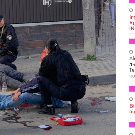
Іг
Кр
I
Al
ль
Те
ко
Ві
ві