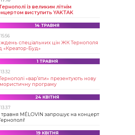
17:10
Тернополі із великим літнім
онцертом виступить YAKTAK
14 ТРАВНЯ
15:56
иждень спеціальних цін ЖК Тернополя
д «Креатор-Буд»
1 ТРАВНЯ
13:32
Тернополі «вар’яти» презентують нову
умористичну програму
24 КВІТНЯ
13:37
 травня MÉLOVIN запрошує на концерт
Тернополі!
19 КВІТНЯ