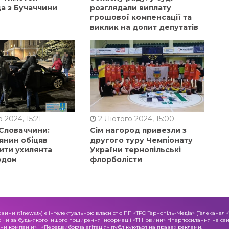
а з Бучаччини
розглядали виплату
грошової компенсації та
виклик на допит депутатів
 2024, 15:21
2 Лютого 2024, 15:00
 Словаччини:
Сім нагород привезли з
янин обіцяв
другого туру Чемпіонату
ити ухилянта
України тернопільські
рдон
флорболісти
овини (t1news.tv) є інтелектуальною власністю ПП «ТРО Тернопіль-Медіа» (Телеканал 
о чи за будь-якого іншого поширення інформації «Т1 Новини» гіперпосилання на сайт
и компаній» і «Передвиборча агітація» публікуються на правах реклами.