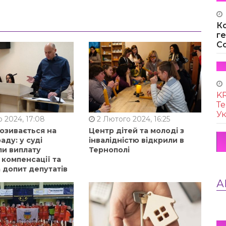
К
г
Co
KR
Те
Ук
 2024, 17:08
2 Лютого 2024, 16:25
позивається на
Центр дітей та молоді з
аду: у суді
інвалідністю відкрили в
ли виплату
Тернополі
 компенсації та
 допит депутатів
А