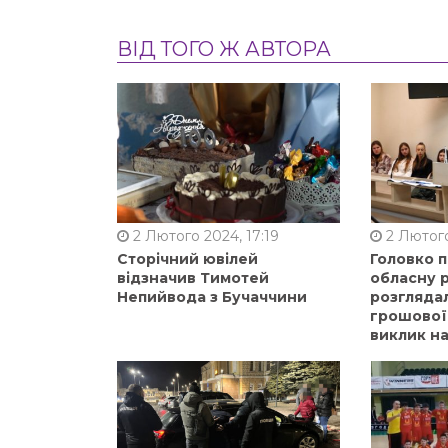
ВІД ТОГО Ж АВТОРА
2 Лютого 2024, 17:19
2 Лютого
Сторічний ювілей
Головко 
відзначив Тимотей
обласну р
Непийвода з Бучаччини
розгляда
грошової
виклик на