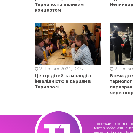
Тернополі з великим
Непийвод
концертом
2 Лютого 2024, 16:25
2 Лютого
Центр дітей та молоді з
Втеча до
інвалідністю відкрили в
тернопол
Тернополі
переправ
через ко
Інформація на сайті Т1 Н
текстів, зображень, віде
також в рубриках «Новин