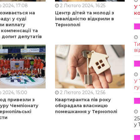
 2024, 17:08
2 Лютого 2024, 16:25
У 
позивається на
Центр дітей та молоді з
к
аду: у суді
інвалідністю відкрили в
ли виплату
Тернополі
 компенсації та
 допит депутатів
Т
ві
У 
г
 2024, 15:00
2 Лютого 2024, 12:56
од привезли з
Квартирантка пів року
туру Чемпіонату
обкрадала власницю
ернопільські
помешкання у Тернополі
сти
25
у 