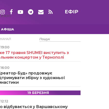
ЕФІР
ТИЖНІ
АФІША
15 ТРАВНЯ
ЕКАНАЛ
19:00
е 17 травня SHUMEI виступить з
ольним концертом у Тернополі
16:00
Креатор-Буд» продовжує
дтримувати збірну з художньої
імнастики
19 БЕРЕЗНЯ
12:12
о відбувається у Варшавському