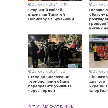
2 Лютого 2024, 17:19
2 Лютого
Сторічний ювілей
Головко 
відзначив Тимотей
обласну р
Непийвода з Бучаччини
розгляда
грошової
виклик на
2 Лютого 2024, 15:21
2 Лютого
Втеча до Словаччини:
Сім нагор
тернополянин обіцяв
другого 
переправити ухилянта
України т
через кордон
флорболі
З ТІЄЇ Ж РУБРИКИ