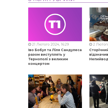
21 Лютого 2024, 16:29
2 Лютого
Іво Бобул та Ліля Сандулеса
Сторічни
разом виступлять у
відзначи
Тернополі з великим
Непийвод
концертом