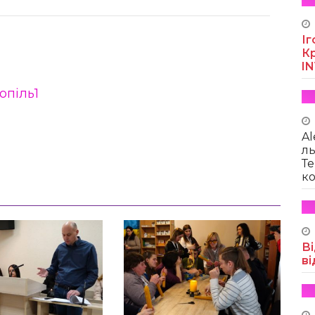
Іг
Кр
I
опіль1
Al
ль
Те
ко
Ві
ві