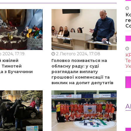
К
г
Co
 2024, 17:19
2 Лютого 2024, 17:08
KR
й ювілей
Головко позивається на
Те
в Тимотей
обласну раду: у суді
Ук
а з Бучаччини
розглядали виплату
грошової компенсації та
виклик на допит депутатів
А