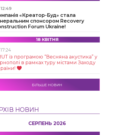
12:49
омпанія «Креатор-Буд» стала
енеральним спонсором Recovery
nstruction Forum Ukraine!
18 КВІТНЯ
17:24
UТ із програмою “Весняна акустика” у
рнополі в рамках туру містами Заходу
раїни!
БІЛЬШЕ НОВИН
РХІВ НОВИН
СЕРПЕНЬ 2026