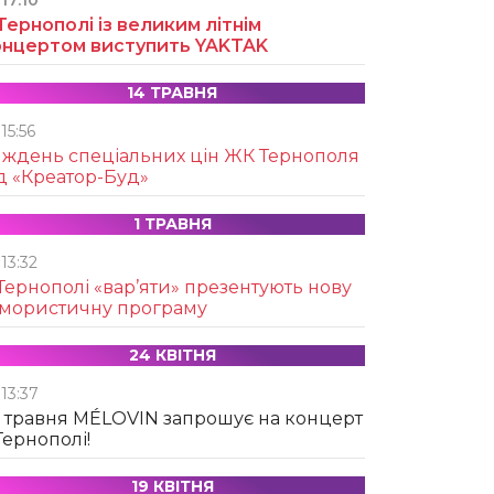
17:10
Тернополі із великим літнім
онцертом виступить YAKTAK
14 ТРАВНЯ
15:56
иждень спеціальних цін ЖК Тернополя
д «Креатор-Буд»
1 ТРАВНЯ
13:32
Тернополі «вар’яти» презентують нову
умористичну програму
24 КВІТНЯ
13:37
 травня MÉLOVIN запрошує на концерт
Тернополі!
19 КВІТНЯ