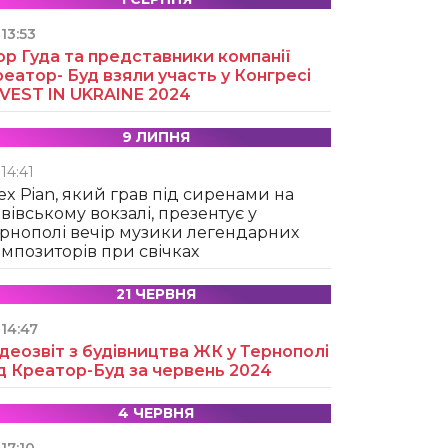
13:53
ор Гуда та представники компанії
еатор- Буд взяли участь у Конгресі
NVEST IN UKRAINE 2024
9 ЛИПНЯ
14:41
ex Pian, який грав під сиренами на
вівському вокзалі, презентує у
рнополі вечір музики легендарних
мпозиторів при свічках
21 ЧЕРВНЯ
14:47
деозвіт з будівництва ЖК у Тернополі
д Креатор-Буд за червень 2024
4 ЧЕРВНЯ