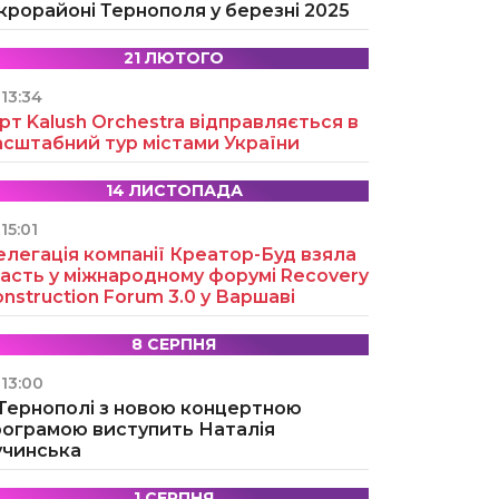
крорайоні Тернополя у березні 2025
21 ЛЮТОГО
13:34
рт Kalush Orchestra відправляється в
асштабний тур містами України
14 ЛИСТОПАДА
15:01
легація компанії Креатор-Буд взяла
асть у міжнародному форумі Recovery
nstruction Forum 3.0 у Варшаві
8 СЕРПНЯ
13:00
 Тернополі з новою концертною
рограмою виступить Наталія
учинська
1 СЕРПНЯ