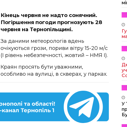
мі
Кінець червня не надто сонячний.
Погіршення погоди прогнозують 28
червня на Тернопільщині.
Гу
м
За даними метеорологів вдень
очікуються грози, пориви вітру 15-20 м/с
(І рівень небезпечності, жовтий – НМЯ І).
Де
Краян просять бути уважними,
уч
особливо на вулиці, в скверах, у парках.
Co
У
п
Б