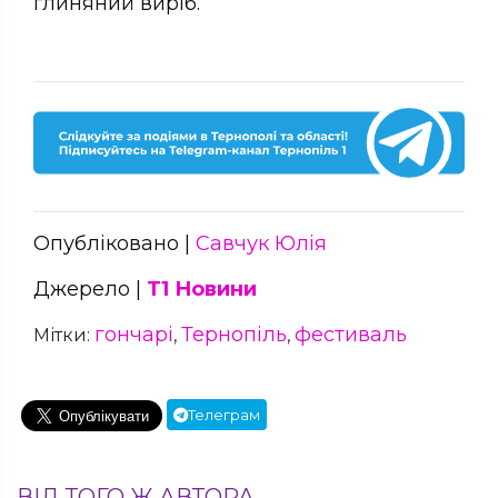
глиняний виріб.
Опубліковано |
Савчук Юлія
Джерело |
Т1 Новини
гончарі
Тернопіль
фестиваль
Мітки:
,
,
Телеграм
ВІД ТОГО Ж АВТОРА