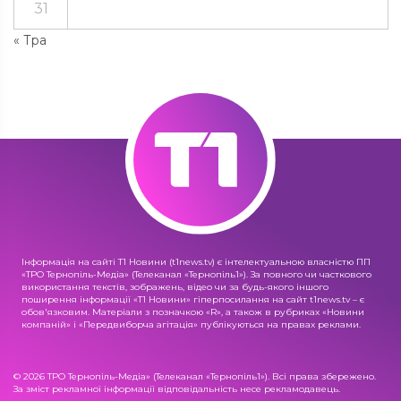
31
« Тра
Інформація на сайті Т1 Новини (t1news.tv) є інтелектуальною власністю ПП
«ТРО Тернопіль-Медіа» (Телеканал «Тернопіль1»). За повного чи часткового
використання текстів, зображень, відео чи за будь-якого іншого
поширення інформації «Т1 Новини» гіперпосилання на сайт t1news.tv – є
обов'язковим. Матеріали з позначкою «R», а також в рубриках «Новини
компаній» і «Передвиборча агітація» публікуються на правах реклами.
© 2026 ТРО Тернопіль-Медіа» (Телеканал «Тернопіль1»). Всі права збережено.
За зміст рекламної інформації відповідальність несе рекламодавець.