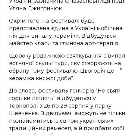
України, зазначила співзасновниця події
Уляна Джигринюк.
Окрім того, на фестивалі буде
представлена єдина в Україні мобільна
піч для випалу кераміки. Відбудуться
майстер класи та глиняна арт-терапія.
Щороку родзинкою святкування є випал
вогняної скульптури, яку створюють на
обрану тему фестивалю. Цьогоріч це – ”
кераміка княжої доби”.
До слова, фестиваль гончарів “Не святі
горшки ліплять” відбудеться у
Тернополі з 26 по 29 серпня у парку
Шевченка. Відвідувачі зможуть не тільки
познайомитись із світом українських
традиційних ремесел, а й придбати собі