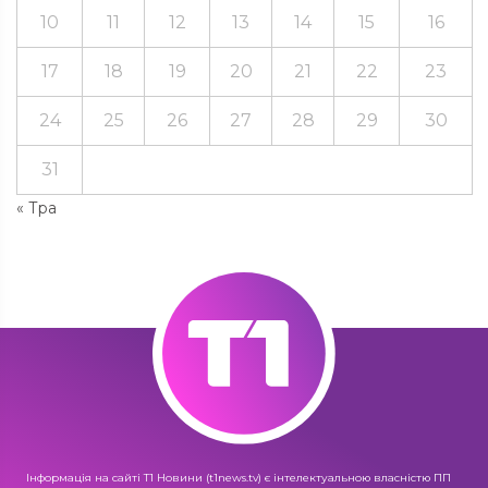
10
11
12
13
14
15
16
17
18
19
20
21
22
23
24
25
26
27
28
29
30
31
« Тра
Інформація на сайті Т1 Новини (t1news.tv) є інтелектуальною власністю ПП