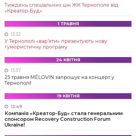
Тиждень спеціальних цін ЖК Тернополя від
«Креатор-Буд»
1 ТРАВНЯ
13:32
У Тернополі «вар’яти» презентують нову
гумористичну програму
24 КВІТНЯ
13:37
25 травня MÉLOVIN запрошує на концерт у
Тернополі!
19 КВІТНЯ
12:49
Компанія «Креатор-Буд» стала генеральним
спонсором Recovery Construction Forum
Ukraine!