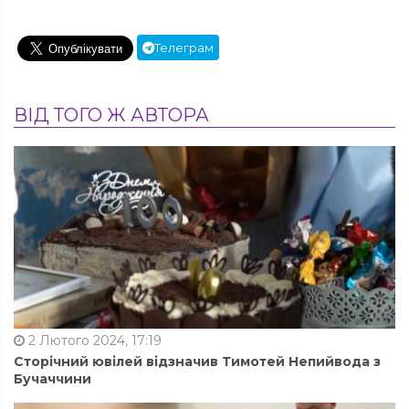
Телеграм
ВІД ТОГО Ж АВТОРА
2 Лютого 2024, 17:19
Сторічний ювілей відзначив Тимотей Непийвода з
Бучаччини