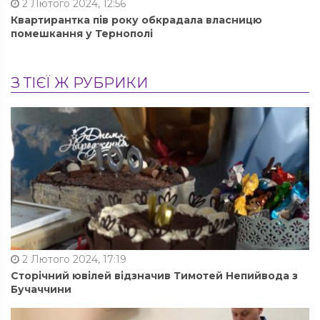
2 Лютого 2024, 12:56
Квартирантка пів року обкрадала власницю
помешкання у Тернополі
З ТІЄЇ Ж РУБРИКИ
2 Лютого 2024, 17:19
Сторічний ювілей відзначив Тимотей Непийвода з
Бучаччини