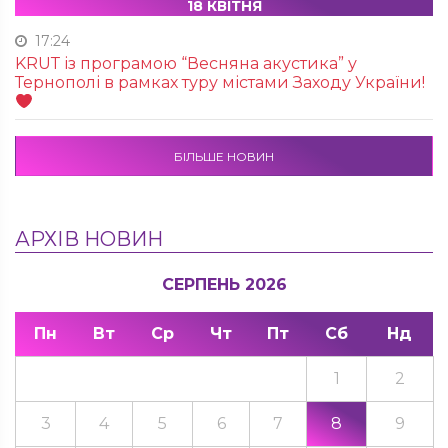
18 КВІТНЯ
17:24
KRUТ із програмою “Весняна акустика” у
Тернополі в рамках туру містами Заходу України!
БІЛЬШЕ НОВИН
АРХІВ НОВИН
СЕРПЕНЬ 2026
Пн
Вт
Ср
Чт
Пт
Сб
Нд
1
2
3
4
5
6
7
8
9