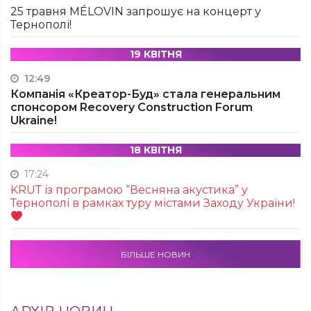
25 травня MÉLOVIN запрошує на концерт у
Тернополі!
19 КВІТНЯ
12:49
Компанія «Креатор-Буд» стала генеральним
спонсором Recovery Construction Forum
Ukraine!
18 КВІТНЯ
17:24
KRUТ із програмою “Весняна акустика” у
Тернополі в рамках туру містами Заходу України!
БІЛЬШЕ НОВИН