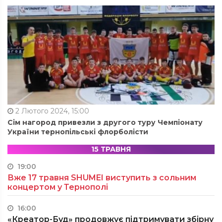
2 Лютого 2024, 15:00
Сім нагород привезли з другого туру Чемпіонату
України тернопільські флорболісти
15 ТРАВНЯ
19:00
Вже 17 травня SHUMEI виступить з сольним
концертом у Тернополі
16:00
«Креатор-Буд» продовжує підтримувати збірну