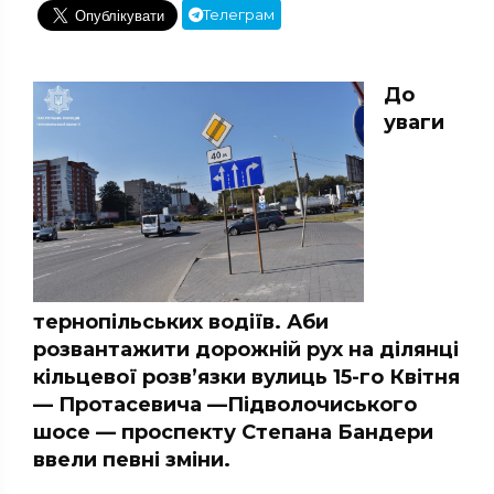
Телеграм
До
уваги
тернопільських водіїв. Аби
розвантажити дорожній рух на ділянці
кільцевої розв’язки вулиць 15-го Квітня
— Протасевича —Підволочиського
шосе — проспекту Степана Бандери
ввели певні зміни.