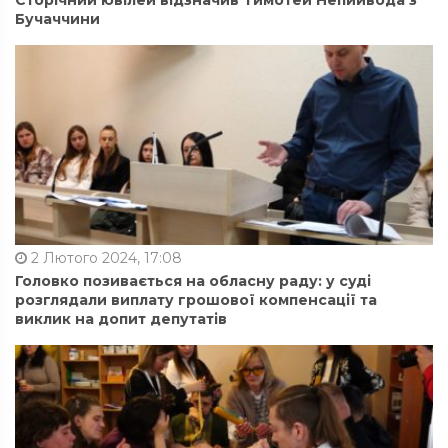
Сторічний ювілей відзначив Тимотей Непийвода з
Бучаччини
2 Лютого 2024, 17:08
Головко позивається на обласну раду: у суді
розглядали виплату грошової компенсації та
виклик на допит депутатів