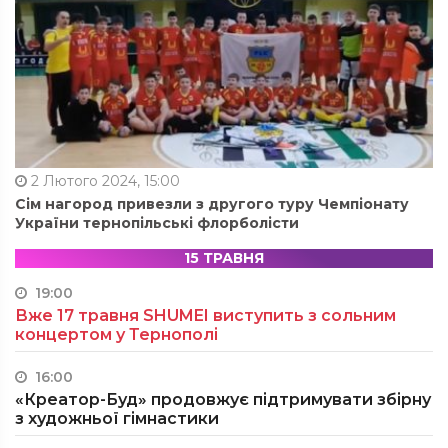
2 Лютого 2024, 15:00
Сім нагород привезли з другого туру Чемпіонату
України тернопільські флорболісти
15 ТРАВНЯ
19:00
Вже 17 травня SHUMEI виступить з сольним
концертом у Тернополі
16:00
«Креатор-Буд» продовжує підтримувати збірну
з художньої гімнастики