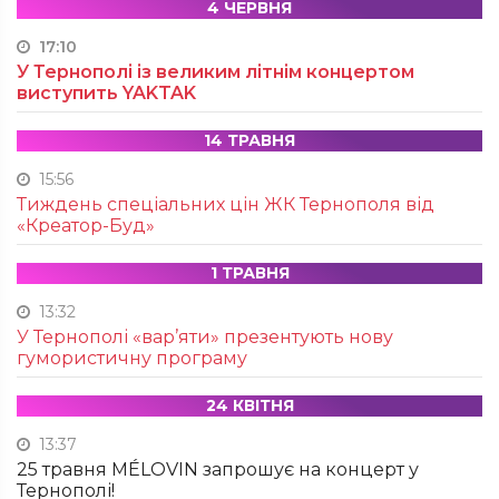
4 ЧЕРВНЯ
17:10
У Тернополі із великим літнім концертом
виступить YAKTAK
14 ТРАВНЯ
15:56
Тиждень спеціальних цін ЖК Тернополя від
«Креатор-Буд»
1 ТРАВНЯ
13:32
У Тернополі «вар’яти» презентують нову
гумористичну програму
24 КВІТНЯ
13:37
25 травня MÉLOVIN запрошує на концерт у
Тернополі!