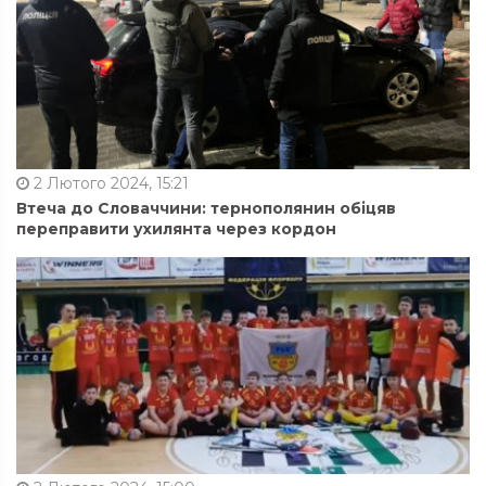
2 Лютого 2024, 15:21
Втеча до Словаччини: тернополянин обіцяв
переправити ухилянта через кордон