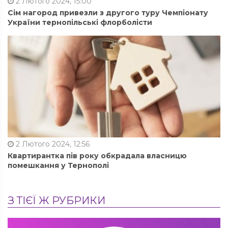
2 Лютого 2024, 15:00
Сім нагород привезли з другого туру Чемпіонату
України тернопільські флорболісти
2 Лютого 2024, 12:56
Квартирантка пів року обкрадала власницю
помешкання у Тернополі
З ТІЄЇ Ж РУБРИКИ