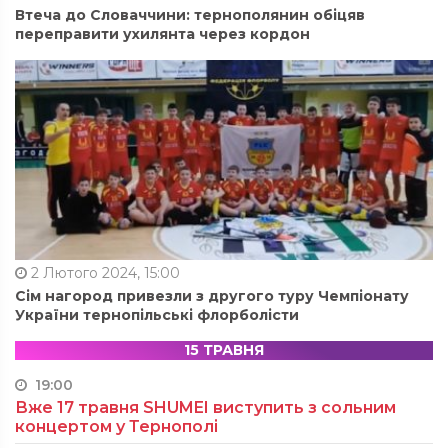
Втеча до Словаччини: тернополянин обіцяв
переправити ухилянта через кордон
2 Лютого 2024, 15:00
Сім нагород привезли з другого туру Чемпіонату
України тернопільські флорболісти
15 ТРАВНЯ
19:00
Вже 17 травня SHUMEI виступить з сольним
концертом у Тернополі