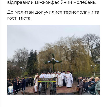
відправили міжконфесійний молебень.
До молитви долучилися тернополяни та
гості міста.