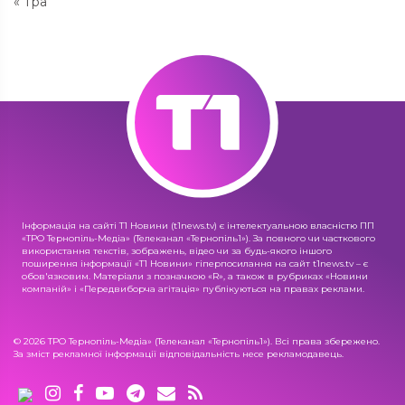
« Тра
Інформація на сайті Т1 Новини (t1news.tv) є інтелектуальною власністю ПП
«ТРО Тернопіль-Медіа» (Телеканал «Тернопіль1»). За повного чи часткового
використання текстів, зображень, відео чи за будь-якого іншого
поширення інформації «Т1 Новини» гіперпосилання на сайт t1news.tv – є
обов'язковим. Матеріали з позначкою «R», а також в рубриках «Новини
компаній» і «Передвиборча агітація» публікуються на правах реклами.
© 2026 ТРО Тернопіль-Медіа» (Телеканал «Тернопіль1»). Всі права збережено.
За зміст рекламної інформації відповідальність несе рекламодавець.