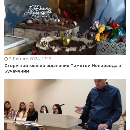
2 Лютого 2024, 17:19
Сторічний ювілей відзначив Тимотей Непийвода з
Бучаччини