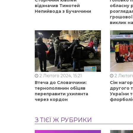
відзначив Тимотей
обласну р
Непийвода з Бучаччини
розгляда
грошової
виклик на
2 Лютого 2024, 15:21
2 Лютого
Втеча до Словаччини:
Сім нагор
тернополянин обіцяв
другого 
переправити ухилянта
України т
через кордон
флорболі
З ТІЄЇ Ж РУБРИКИ