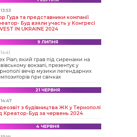
13:53
ор Гуда та представники компанії
еатор- Буд взяли участь у Конгресі
NVEST IN UKRAINE 2024
9 ЛИПНЯ
14:41
ex Pian, який грав під сиренами на
вівському вокзалі, презентує у
рнополі вечір музики легендарних
мпозиторів при свічках
21 ЧЕРВНЯ
14:47
деозвіт з будівництва ЖК у Тернополі
д Креатор-Буд за червень 2024
4 ЧЕРВНЯ