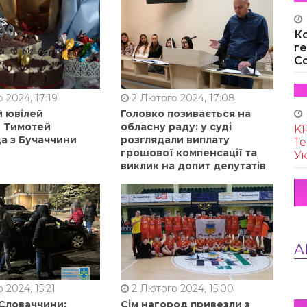
К
г
Co
 2024, 17:19
2 Лютого 2024, 17:08
й ювілей
Головко позивається на
в Тимотей
обласну раду: у суді
KR
а з Бучаччини
розглядали виплату
Те
грошової компенсації та
Ук
виклик на допит депутатів
А
 2024, 15:21
2 Лютого 2024, 15:00
 Словаччини:
Сім нагород привезли з