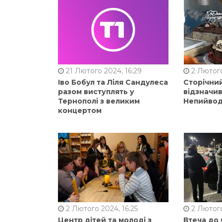
21 Лютого 2024, 16:29
2 Лютого
Іво Бобул та Ліля Сандулеса
Сторічни
разом виступлять у
відзначи
Тернополі з великим
Непийвод
концертом
2 Лютого 2024, 16:25
2 Лютого
Центр дітей та молоді з
Втеча до