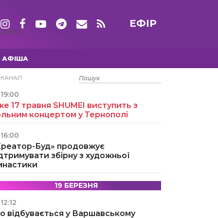
ЕФІР
ТИЖНІ
АФІША
15 ТРАВНЯ
ЕКАНАЛ
19:00
е 17 травня SHUMEI виступить з
ольним концертом у Тернополі
16:00
Креатор-Буд» продовжує
дтримувати збірну з художньої
імнастики
19 БЕРЕЗНЯ
12:12
о відбувається у Варшавському