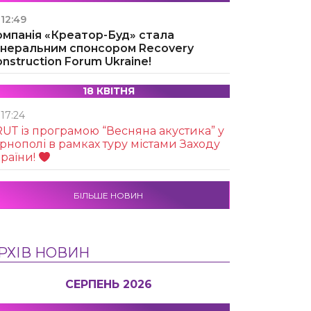
12:49
омпанія «Креатор-Буд» стала
енеральним спонсором Recovery
nstruction Forum Ukraine!
18 КВІТНЯ
17:24
UТ із програмою “Весняна акустика” у
рнополі в рамках туру містами Заходу
раїни!
БІЛЬШЕ НОВИН
РХІВ НОВИН
СЕРПЕНЬ 2026