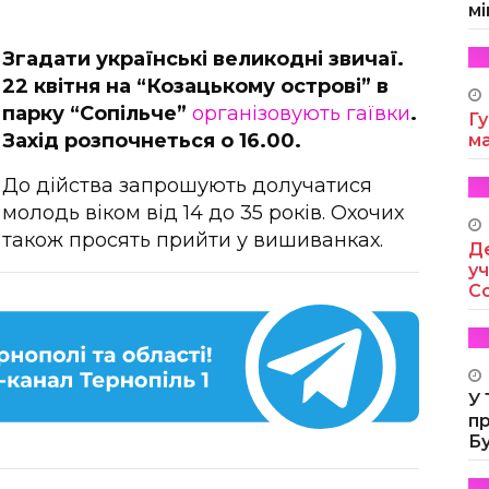
мі
Згадати українські великодні звичаї.
22 квітня на “Козацькому острові” в
парку “Сопільче”
організовують гаївки
.
Гу
Захід розпочнеться о 16.00.
м
До дійства запрошують долучатися
молодь віком від 14 до 35 років. Охочих
також просять прийти у вишиванках.
Де
уч
Co
У
п
Б