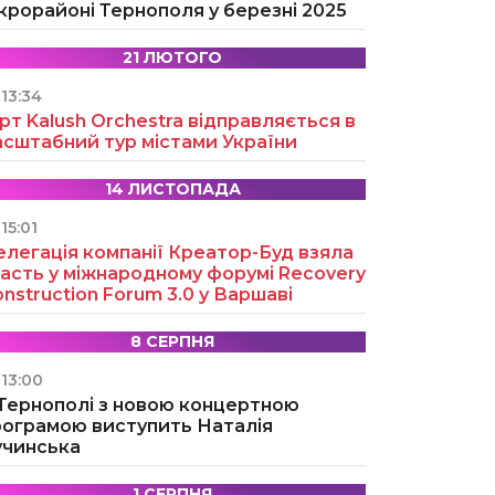
крорайоні Тернополя у березні 2025
21 ЛЮТОГО
13:34
рт Kalush Orchestra відправляється в
асштабний тур містами України
14 ЛИСТОПАДА
15:01
легація компанії Креатор-Буд взяла
асть у міжнародному форумі Recovery
nstruction Forum 3.0 у Варшаві
8 СЕРПНЯ
13:00
 Тернополі з новою концертною
рограмою виступить Наталія
учинська
1 СЕРПНЯ