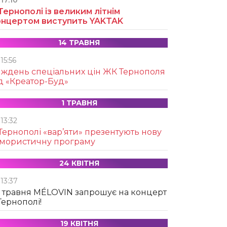
17:10
Тернополі із великим літнім
онцертом виступить YAKTAK
14 ТРАВНЯ
15:56
иждень спеціальних цін ЖК Тернополя
д «Креатор-Буд»
1 ТРАВНЯ
13:32
Тернополі «вар’яти» презентують нову
умористичну програму
24 КВІТНЯ
13:37
 травня MÉLOVIN запрошує на концерт
Тернополі!
19 КВІТНЯ