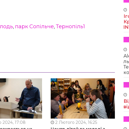
Іг
Кр
лодь
парк Сопільче
Тернопіль1
,
,
I
Al
ль
Те
ко
Ві
ві
 2024, 17:08
2 Лютого 2024, 16:25
позивається на
Центр дітей та молоді з