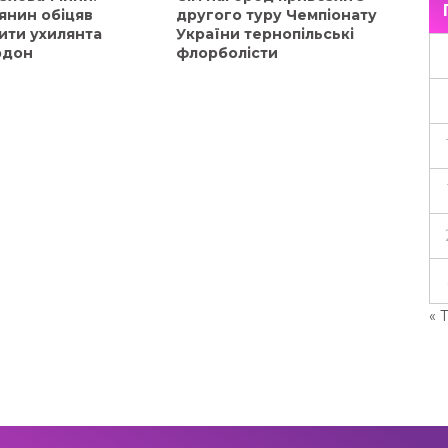
янин обіцяв
другого туру Чемпіонату
ити ухилянта
України тернопільські
рдон
флорболісти
« 