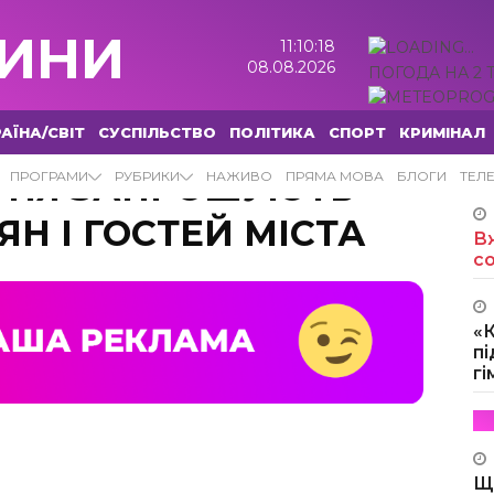
ИНИ
11:10:19
08.08.2026
ПОГОДА НА 2 
АЇНА/СВІТ
СУСПІЛЬСТВО
ПОЛІТИКА
СПОРТ
КРИМІНАЛ
ВІТНЯ ЗАПРОШУЮТЬ
ПРОГРАМИ
РУБРИКИ
НАЖИВО
ПРЯМА МОВА
БЛОГИ
ТЕЛ
Н І ГОСТЕЙ МІСТА
Вж
с
«
пі
г
Щ