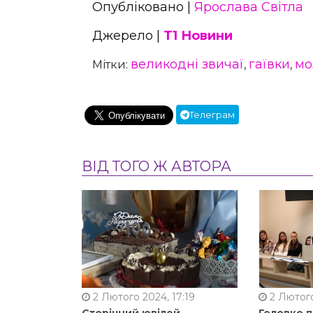
Опубліковано |
Ярослава Світла
Джерело |
Т1 Новини
великодні звичаї
гаївки
мо
Мітки:
,
,
Телеграм
ВІД ТОГО Ж АВТОРА
2 Лютого 2024, 17:19
2 Лютого
Сторічний ювілей
Головко 