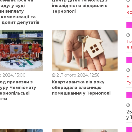
аду: у суді
інвалідністю відкрили в
У 
ли виплату
Тернополі
к
 компенсації та
 допит депутатів
Т
ві
 2024, 15:00
2 Лютого 2024, 12:56
У 
од привезли з
Квартирантка пів року
г
туру Чемпіонату
обкрадала власницю
ернопільські
помешкання у Тернополі
сти
25
у 