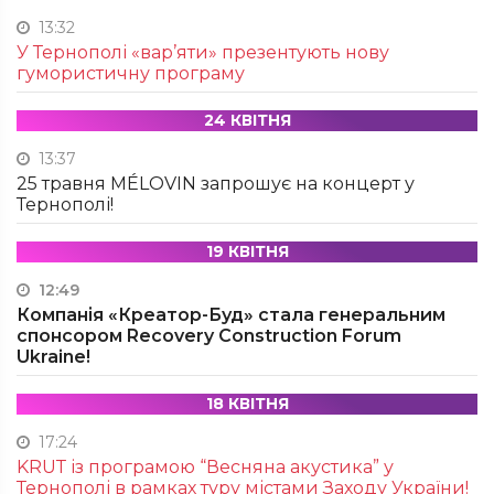
13:32
У Тернополі «вар’яти» презентують нову
гумористичну програму
24 КВІТНЯ
13:37
25 травня MÉLOVIN запрошує на концерт у
Тернополі!
19 КВІТНЯ
12:49
Компанія «Креатор-Буд» стала генеральним
спонсором Recovery Construction Forum
Ukraine!
18 КВІТНЯ
17:24
KRUТ із програмою “Весняна акустика” у
Тернополі в рамках туру містами Заходу України!