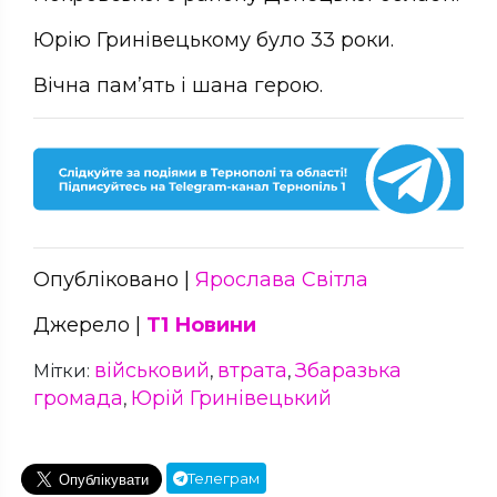
Юрію Гринівецькому було 33 роки.
Вічна пам’ять і шана герою.
Опубліковано |
Ярослава Світла
Джерело |
Т1 Новини
військовий
втрата
Збаразька
Мітки:
,
,
громада
Юрій Гринівецький
,
Телеграм