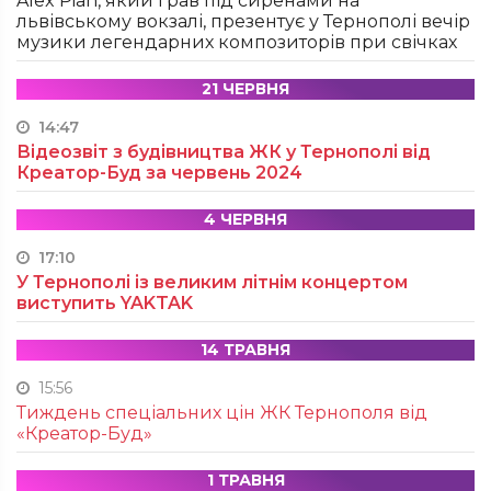
Alex Pian, який грав під сиренами на
львівському вокзалі, презентує у Тернополі вечір
музики легендарних композиторів при свічках
21 ЧЕРВНЯ
14:47
Відеозвіт з будівництва ЖК у Тернополі від
Креатор-Буд за червень 2024
4 ЧЕРВНЯ
17:10
У Тернополі із великим літнім концертом
виступить YAKTAK
14 ТРАВНЯ
15:56
Тиждень спеціальних цін ЖК Тернополя від
«Креатор-Буд»
1 ТРАВНЯ