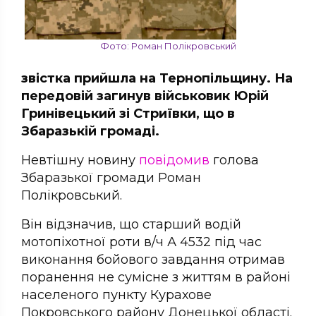
Фото: Роман Полікровський
звістка прийшла на Тернопільщину. На
передовій загинув військовик Юрій
Гринівецький зі Стриївки, що в
Збаразькій громаді.
Невтішну новину
повідомив
голова
Збаразької громади Роман
Полікровський.
Він відзначив, що старший водій
мотопіхотної роти в/ч А 4532 під час
виконання бойового завдання отримав
поранення не сумісне з життям в районі
населеного пункту Курахове
Покровського району Донецької області.