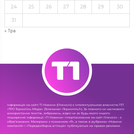
24
25
26
27
28
29
30
31
« Тра
Інформація на сайті Т1 Новини (t1news.tv) є інтелектуальною власністю ПП
«ТРО Тернопіль-Медіа» (Телеканал «Тернопіль1»). За повного чи часткового
використання текстів, зображень, відео чи за будь-якого іншого
поширення інформації «Т1 Новини» гіперпосилання на сайт t1news.tv – є
обов'язковим. Матеріали з позначкою «R», а також в рубриках «Новини
компаній» і «Передвиборча агітація» публікуються на правах реклами.