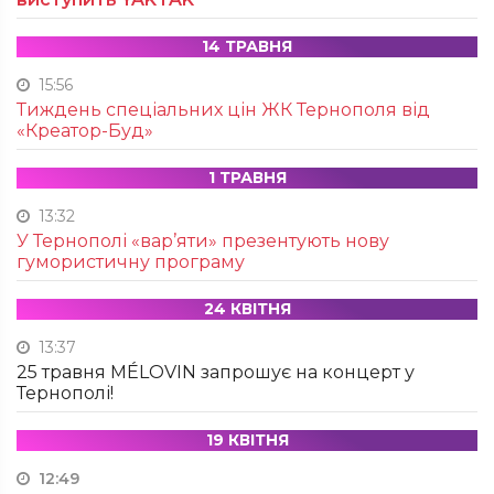
14 ТРАВНЯ
15:56
Тиждень спеціальних цін ЖК Тернополя від
«Креатор-Буд»
1 ТРАВНЯ
13:32
У Тернополі «вар’яти» презентують нову
гумористичну програму
24 КВІТНЯ
13:37
25 травня MÉLOVIN запрошує на концерт у
Тернополі!
19 КВІТНЯ
12:49