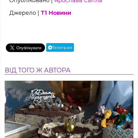
Опубліковано |
Ярослава Світла
Джерело |
Т1 Новини
Телеграм
ВІД ТОГО Ж АВТОРА