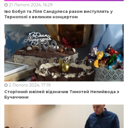
21 Лютого 2024, 16:29
Іво Бобул та Ліля Сандулеса разом виступлять у
Тернополі з великим концертом
2 Лютого 2024, 17:19
Сторічний ювілей відзначив Тимотей Непийвода з
Бучаччини