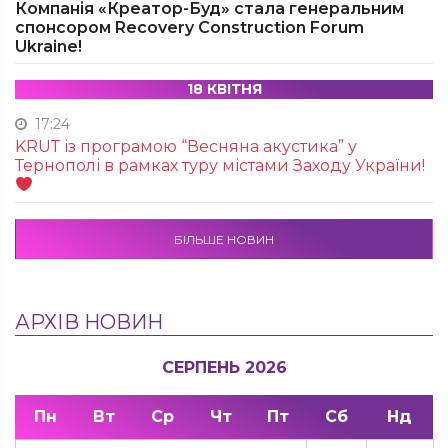
Компанія «Креатор-Буд» стала генеральним
спонсором Recovery Construction Forum
Ukraine!
18 КВІТНЯ
17:24
KRUТ із програмою “Весняна акустика” у
Тернополі в рамках туру містами Заходу України!
БІЛЬШЕ НОВИН
АРХІВ НОВИН
СЕРПЕНЬ 2026
Пн
Вт
Ср
Чт
Пт
Сб
Нд