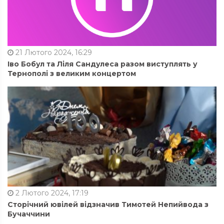
21 Лютого 2024, 16:29
Іво Бобул та Ліля Сандулеса разом виступлять у
Тернополі з великим концертом
2 Лютого 2024, 17:19
Сторічний ювілей відзначив Тимотей Непийвода з
Бучаччини