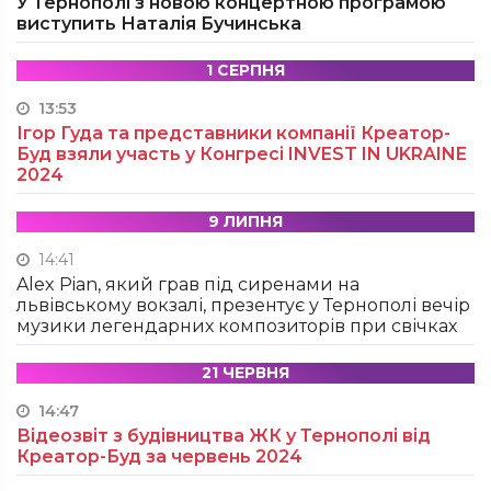
У Тернополі з новою концертною програмою
виступить Наталія Бучинська
1 СЕРПНЯ
13:53
Ігор Гуда та представники компанії Креатор-
Буд взяли участь у Конгресі INVEST IN UKRAINE
2024
9 ЛИПНЯ
14:41
Alex Pian, який грав під сиренами на
львівському вокзалі, презентує у Тернополі вечір
музики легендарних композиторів при свічках
21 ЧЕРВНЯ
14:47
Відеозвіт з будівництва ЖК у Тернополі від
Креатор-Буд за червень 2024