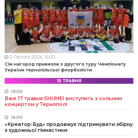
2 Лютого 2024, 15:00
Сім нагород привезли з другого туру Чемпіонату
України тернопільські флорболісти
15 ТРАВНЯ
19:00
Вже 17 травня SHUMEI виступить з сольним
концертом у Тернополі
16:00
«Креатор-Буд» продовжує підтримувати збірну
з художньої гімнастики