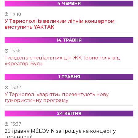
4 ЧЕРВНЯ
17:10
У Тернополі із великим літнім концертом
виступить YAKTAK
14 ТРАВНЯ
15:56
Тиждень спеціальних цін ЖК Тернополя від
«Креатор-Буд»
1 ТРАВНЯ
13:32
У Тернополі «вар’яти» презентують нову
гумористичну програму
24 КВІТНЯ
13:37
25 травня MÉLOVIN запрошує на концерт у
Тернополі!