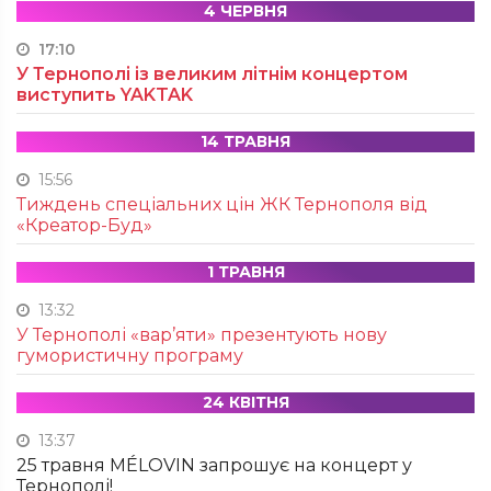
4 ЧЕРВНЯ
17:10
У Тернополі із великим літнім концертом
виступить YAKTAK
14 ТРАВНЯ
15:56
Тиждень спеціальних цін ЖК Тернополя від
«Креатор-Буд»
1 ТРАВНЯ
13:32
У Тернополі «вар’яти» презентують нову
гумористичну програму
24 КВІТНЯ
13:37
25 травня MÉLOVIN запрошує на концерт у
Тернополі!