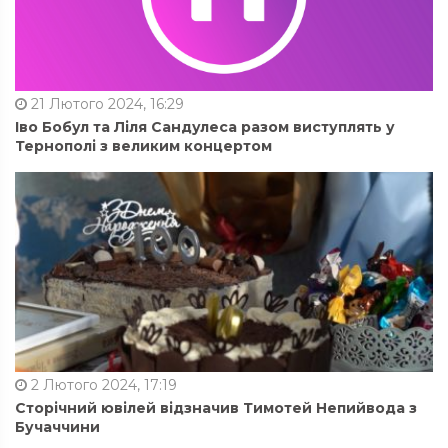
21 Лютого 2024, 16:29
Іво Бобул та Ліля Сандулеса разом виступлять у
Тернополі з великим концертом
2 Лютого 2024, 17:19
Сторічний ювілей відзначив Тимотей Непийвода з
Бучаччини