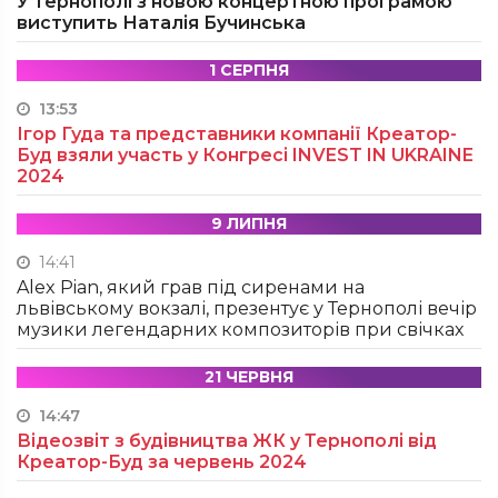
У Тернополі з новою концертною програмою
виступить Наталія Бучинська
1 СЕРПНЯ
13:53
Ігор Гуда та представники компанії Креатор-
Буд взяли участь у Конгресі INVEST IN UKRAINE
2024
9 ЛИПНЯ
14:41
Alex Pian, який грав під сиренами на
львівському вокзалі, презентує у Тернополі вечір
музики легендарних композиторів при свічках
21 ЧЕРВНЯ
14:47
Відеозвіт з будівництва ЖК у Тернополі від
Креатор-Буд за червень 2024