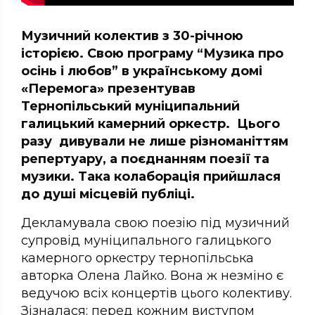
Музичний колектив з 30-річною
історією. Свою програму “Музика про
осінь і любов” в українському домі
«Перемога» презентував
Тернопільський муніципальний
галицький камерний оркестр. Цього
разу дивували не лише різноманіттям
репертуару, а поєднанням поезії та
музики. Така колаборація прийшлася
до душі місцевій публіці.
Декламувала свою поезію під музичний
супровід муніципального галицького
камерного оркестру тернопільська
авторка Олена Лайко. Вона ж незміно є
ведучою всіх концертів цього колективу.
Зізналася: перед кожним виступом