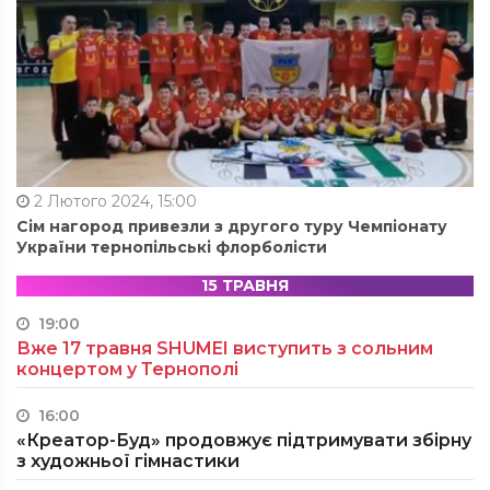
2 Лютого 2024, 15:00
Сім нагород привезли з другого туру Чемпіонату
України тернопільські флорболісти
15 ТРАВНЯ
19:00
Вже 17 травня SHUMEI виступить з сольним
концертом у Тернополі
16:00
«Креатор-Буд» продовжує підтримувати збірну
з художньої гімнастики