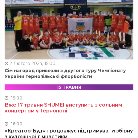
2 Лютого 2024, 15:00
Сім нагород привезли з другого туру Чемпіонату
України тернопільські флорболісти
15 ТРАВНЯ
19:00
Вже 17 травня SHUMEI виступить з сольним
концертом у Тернополі
16:00
«Креатор-Буд» продовжує підтримувати збірну
з художньої гімнастики