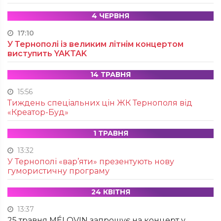
4 ЧЕРВНЯ
17:10
У Тернополі із великим літнім концертом
виступить YAKTAK
14 ТРАВНЯ
15:56
Тиждень спеціальних цін ЖК Тернополя від
«Креатор-Буд»
1 ТРАВНЯ
13:32
У Тернополі «вар’яти» презентують нову
гумористичну програму
24 КВІТНЯ
13:37
25 травня MÉLOVIN запрошує на концерт у