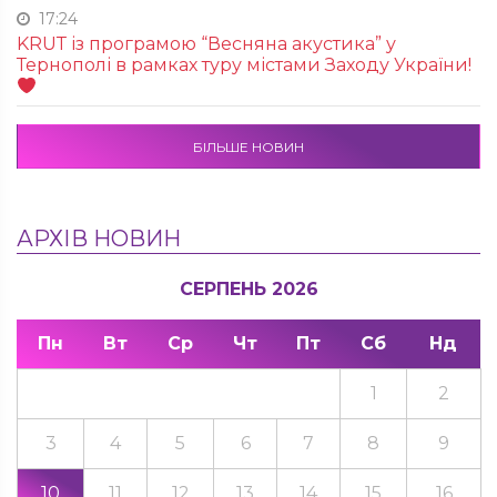
17:24
KRUТ із програмою “Весняна акустика” у
Тернополі в рамках туру містами Заходу України!
БІЛЬШЕ НОВИН
АРХІВ НОВИН
СЕРПЕНЬ 2026
Пн
Вт
Ср
Чт
Пт
Сб
Нд
1
2
3
4
5
6
7
8
9
10
11
12
13
14
15
16