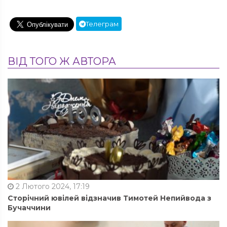
Телеграм
ВІД ТОГО Ж АВТОРА
2 Лютого 2024, 17:19
Сторічний ювілей відзначив Тимотей Непийвода з
Бучаччини