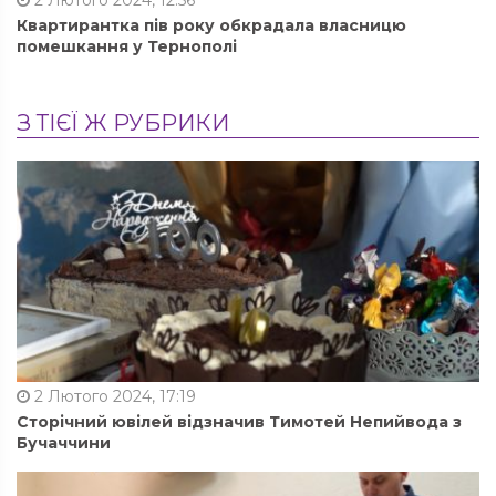
2 Лютого 2024, 12:56
Квартирантка пів року обкрадала власницю
помешкання у Тернополі
З ТІЄЇ Ж РУБРИКИ
2 Лютого 2024, 17:19
Сторічний ювілей відзначив Тимотей Непийвода з
Бучаччини