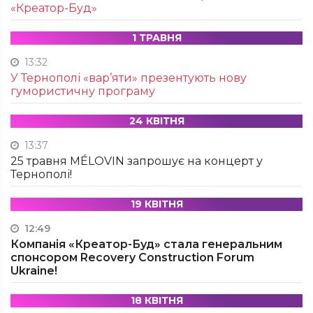
«Креатор-Буд»
1 ТРАВНЯ
13:32
У Тернополі «вар’яти» презентують нову
гумористичну програму
24 КВІТНЯ
13:37
25 травня MÉLOVIN запрошує на концерт у
Тернополі!
19 КВІТНЯ
12:49
Компанія «Креатор-Буд» стала генеральним
спонсором Recovery Construction Forum
Ukraine!
18 КВІТНЯ