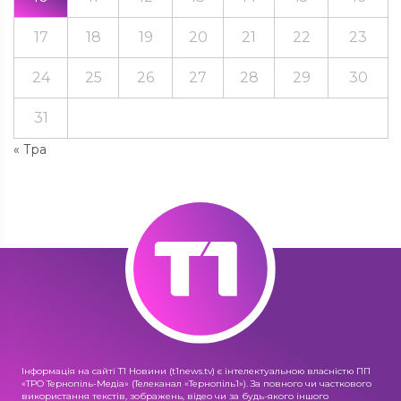
17
18
19
20
21
22
23
24
25
26
27
28
29
30
31
« Тра
Інформація на сайті Т1 Новини (t1news.tv) є інтелектуальною власністю ПП
«ТРО Тернопіль-Медіа» (Телеканал «Тернопіль1»). За повного чи часткового
використання текстів, зображень, відео чи за будь-якого іншого