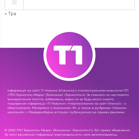
31
« Тра
Інформація на сайті Т1 Новини (t1news.tv) є інтелектуальною власністю ПП
«ТРО Тернопіль-Медіа» (Телеканал «Тернопіль1»). За повного чи часткового
використання текстів, зображень, відео чи за будь-якого іншого
поширення інформації «Т1 Новини» гіперпосилання на сайт t1news.tv – є
обов'язковим. Матеріали з позначкою «R», а також в рубриках «Новини
компаній» і «Передвиборча агітація» публікуються на правах реклами.
© 2026 ТРО Тернопіль-Медіа» (Телеканал «Тернопіль1»). Всі права збережено.
За зміст рекламної інформації відповідальність несе рекламодавець.