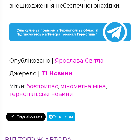
знешкодження небезпечної знахідки.
Опубліковано |
Ярослава Світла
Джерело |
Т1 Новини
боєприпас
мінометна міна
Мітки:
,
,
тернопільські новини
Телеграм
ВІД ТОГО Ж АВТОРА