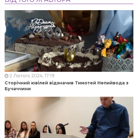
2 Лютого 2024, 17:19
Сторічний ювілей відзначив Тимотей Непийвода з
Бучаччини