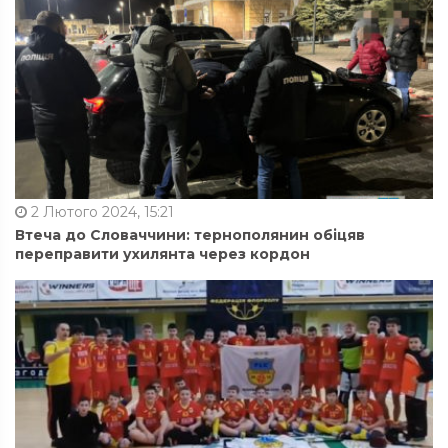
2 Лютого 2024, 15:21
Втеча до Словаччини: тернополянин обіцяв
переправити ухилянта через кордон