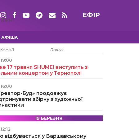
ЕФІР
ТИЖНІ
АФІША
15 ТРАВНЯ
ЕКАНАЛ
19:00
е 17 травня SHUMEI виступить з
ольним концертом у Тернополі
16:00
Креатор-Буд» продовжує
дтримувати збірну з художньої
імнастики
19 БЕРЕЗНЯ
12:12
о відбувається у Варшавському