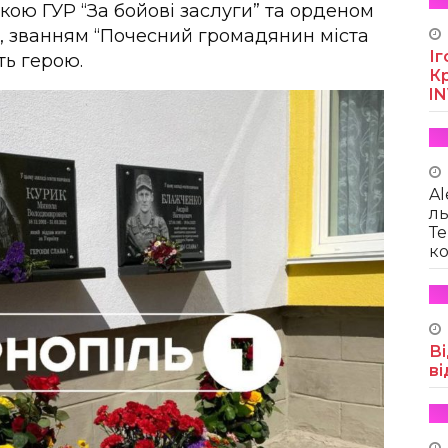
ою ГУР “За бойові заслуги” та орденом
, званням “Почесний громадянин міста
Іг
ть герою.
Кр
I
Al
ль
Те
ко
Ві
ві