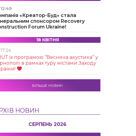
12:49
омпанія «Креатор-Буд» стала
енеральним спонсором Recovery
nstruction Forum Ukraine!
18 КВІТНЯ
17:24
UТ із програмою “Весняна акустика” у
рнополі в рамках туру містами Заходу
раїни!
БІЛЬШЕ НОВИН
РХІВ НОВИН
СЕРПЕНЬ 2026