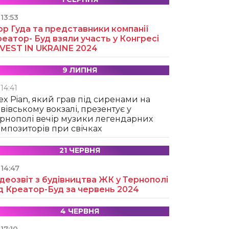
13:53
ор Гуда та представники компанії
еатор- Буд взяли участь у Конгресі
NVEST IN UKRAINE 2024
9 ЛИПНЯ
14:41
ex Pian, який грав під сиренами на
вівському вокзалі, презентує у
рнополі вечір музики легендарних
мпозиторів при свічках
21 ЧЕРВНЯ
14:47
деозвіт з будівництва ЖК у Тернополі
д Креатор-Буд за червень 2024
4 ЧЕРВНЯ