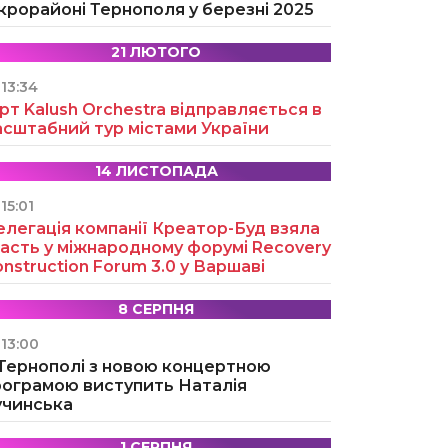
крорайоні Тернополя у березні 2025
21 ЛЮТОГО
13:34
рт Kalush Orchestra відправляється в
асштабний тур містами України
14 ЛИСТОПАДА
15:01
легація компанії Креатор-Буд взяла
асть у міжнародному форумі Recovery
nstruction Forum 3.0 у Варшаві
8 СЕРПНЯ
13:00
 Тернополі з новою концертною
рограмою виступить Наталія
учинська
1 СЕРПНЯ