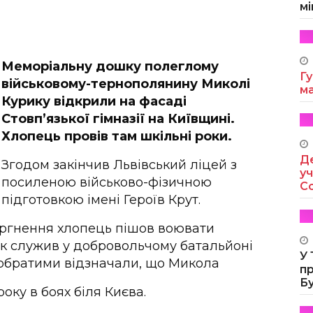
мі
Меморіальну дошку полеглому
Гу
військовому-тернополянину Миколі
м
Курику відкрили на фасаді
Стовп’язької гімназії на Київщині.
Хлопець провів там шкільні роки.
Де
Згодом закінчив Львівський ліцей з
уч
посиленою військово-фізичною
Co
підготовкою імені Героїв Крут.
оргнення хлопець пішов воювати
ик служив у добровольчому батальйоні
У
Побратими відзначали, що Микола
п
Б
оку в боях біля Києва.