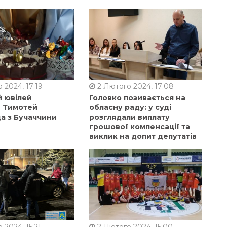
 2024, 17:19
2 Лютого 2024, 17:08
й ювілей
Головко позивається на
в Тимотей
обласну раду: у суді
а з Бучаччини
розглядали виплату
грошової компенсації та
виклик на допит депутатів
 2024, 15:21
2 Лютого 2024, 15:00