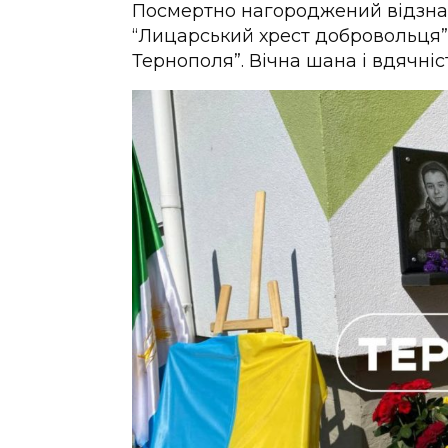
Посмертно нагороджений відзнак
“Лицарський хрест добровольця”
Тернополя”. Вічна шана і вдячніс