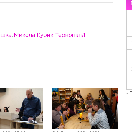
ошка
Микола Курик
Тернопіль1
,
,
« 