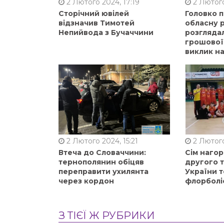
2 Лютого 2024, 17:19
2 Лютого
Сторічний ювілей
Головко 
відзначив Тимотей
обласну р
Непийвода з Бучаччини
розгляда
грошової
виклик на
2 Лютого 2024, 15:21
2 Лютого
Втеча до Словаччини:
Сім нагор
тернополянин обіцяв
другого 
переправити ухилянта
України т
через кордон
флорболі
З ТІЄЇ Ж РУБРИКИ