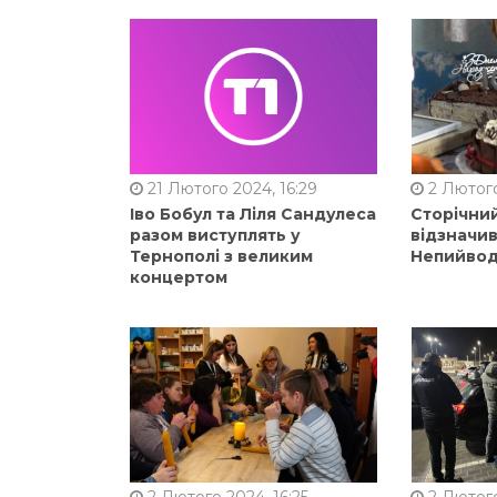
21 Лютого 2024, 16:29
2 Лютого
Іво Бобул та Ліля Сандулеса
Сторічни
разом виступлять у
відзначи
Тернополі з великим
Непийвод
концертом
2 Лютого 2024, 16:25
2 Лютого