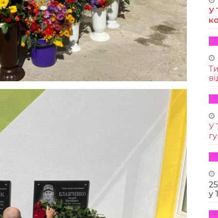
У 
к
Т
ві
У 
г
25
у 