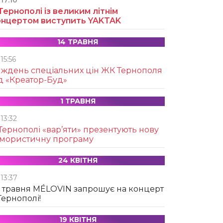
17:10
Тернополі із великим літнім
онцертом виступить YAKTAK
14 ТРАВНЯ
15:56
иждень спеціальних цін ЖК Тернополя
д «Креатор-Буд»
1 ТРАВНЯ
13:32
Тернополі «вар’яти» презентують нову
умористичну програму
24 КВІТНЯ
13:37
 травня MÉLOVIN запрошує на концерт
Тернополі!
19 КВІТНЯ