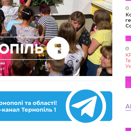
К
г
Co
KR
Те
Ук
А