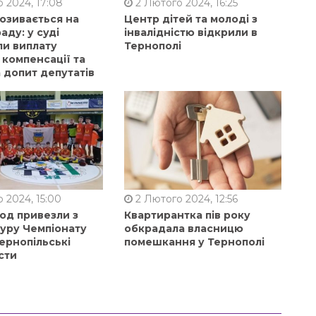
 2024, 17:08
2 Лютого 2024, 16:25
позивається на
Центр дітей та молоді з
аду: у суді
інвалідністю відкрили в
ли виплату
Тернополі
 компенсації та
 допит депутатів
 2024, 15:00
2 Лютого 2024, 12:56
од привезли з
Квартирантка пів року
туру Чемпіонату
обкрадала власницю
ернопільські
помешкання у Тернополі
сти