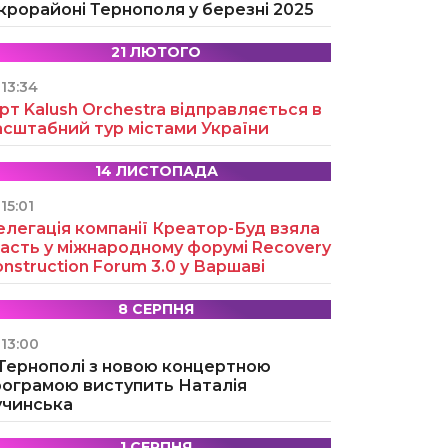
крорайоні Тернополя у березні 2025
21 ЛЮТОГО
13:34
рт Kalush Orchestra відправляється в
асштабний тур містами України
14 ЛИСТОПАДА
15:01
легація компанії Креатор-Буд взяла
асть у міжнародному форумі Recovery
nstruction Forum 3.0 у Варшаві
8 СЕРПНЯ
13:00
 Тернополі з новою концертною
рограмою виступить Наталія
учинська
1 СЕРПНЯ