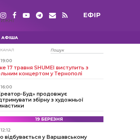
ЕФІР
ТИЖНІ
АФІША
15 ТРАВНЯ
ЕКАНАЛ
19:00
е 17 травня SHUMEI виступить з
ольним концертом у Тернополі
16:00
Креатор-Буд» продовжує
дтримувати збірну з художньої
імнастики
19 БЕРЕЗНЯ
12:12
о відбувається у Варшавському