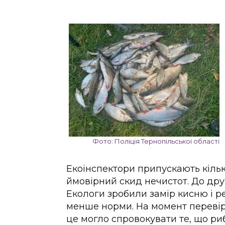
Фото: Поліція Тернопільської області
Екоінспектори припускають кільк
ймовірний скид нечистот. До дру
Екологи зробили замір кисню і ре
менше норми. На момент перевіро
це могло спровокувати те, що риб