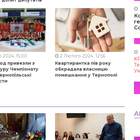
К
г
Co
 2024, 15:00
2 Лютого 2024, 12:56
KR
од привезли з
Квартирантка пів року
Те
туру Чемпіонату
обкрадала власницю
Ук
ернопільські
помешкання у Тернополі
сти
А