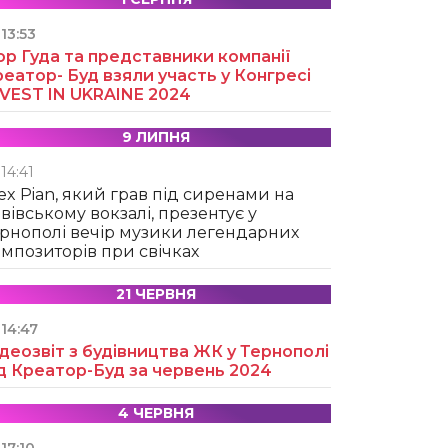
13:53
ор Гуда та представники компанії
еатор- Буд взяли участь у Конгресі
NVEST IN UKRAINE 2024
9 ЛИПНЯ
14:41
ex Pian, який грав під сиренами на
вівському вокзалі, презентує у
рнополі вечір музики легендарних
мпозиторів при свічках
21 ЧЕРВНЯ
14:47
деозвіт з будівництва ЖК у Тернополі
д Креатор-Буд за червень 2024
4 ЧЕРВНЯ