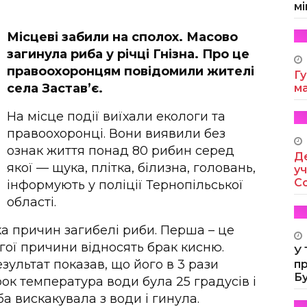
мі
Місцеві забили на сполох. Масово
загинула риба у річці Гнізна. Про це
правоохоронцям повідомили жителі
Гу
села Застав’є.
м
На місце події виїхали екологи та
правоохоронці. Вони виявили без
ознак життя понад 80 рибин серед
Де
якої — щука, плітка, білизна, головань,
уч
Co
інформують у поліції Тернопільської
області.
а причин загибелі риби. Перша – це
гої причини відносять брак кисню.
У
зультат показав, що його в 3 рази
п
Б
к температура води була 25 градусів і
а вискакувала з води і гинула.