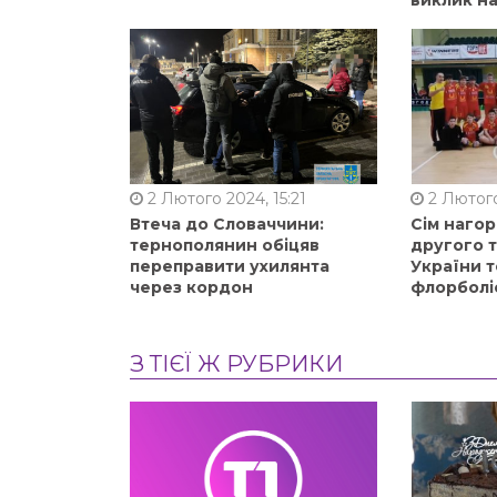
2 Лютого 2024, 15:21
2 Лютого
Втеча до Словаччини:
Сім нагор
тернополянин обіцяв
другого 
переправити ухилянта
України т
через кордон
флорболі
З ТІЄЇ Ж РУБРИКИ