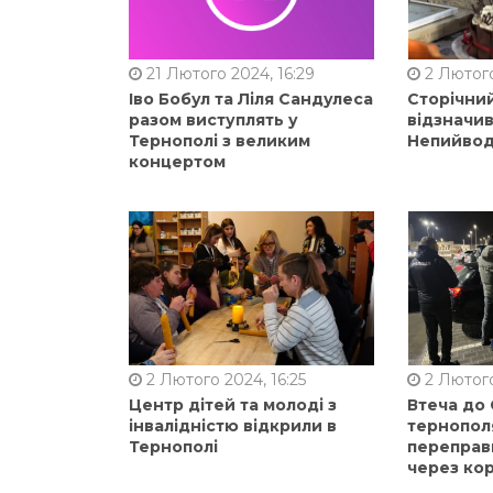
21 Лютого 2024, 16:29
2 Лютого
Іво Бобул та Ліля Сандулеса
Сторічни
разом виступлять у
відзначи
Тернополі з великим
Непийвод
концертом
2 Лютого 2024, 16:25
2 Лютого
Центр дітей та молоді з
Втеча до
інвалідністю відкрили в
тернопол
Тернополі
переправ
через ко