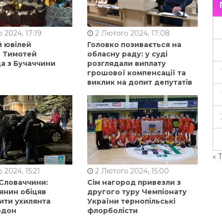
 2024, 17:19
2 Лютого 2024, 17:08
й ювілей
Головко позивається на
в Тимотей
обласну раду: у суді
а з Бучаччини
розглядали виплату
грошової компенсації та
виклик на допит депутатів
« 
 2024, 15:21
2 Лютого 2024, 15:00
 Словаччини:
Сім нагород привезли з
янин обіцяв
другого туру Чемпіонату
ити ухилянта
України тернопільські
рдон
флорболісти