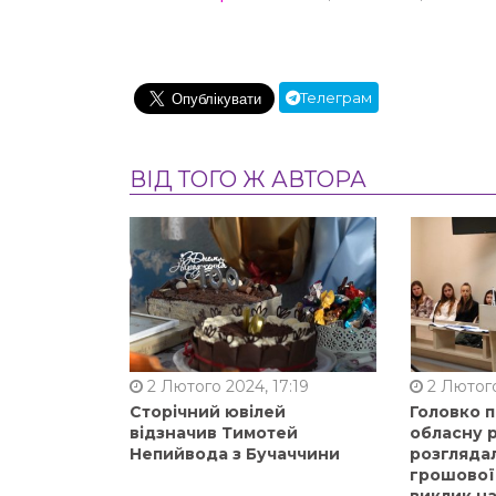
Телеграм
ВІД ТОГО Ж АВТОРА
2 Лютого 2024, 17:19
2 Лютого
Сторічний ювілей
Головко 
відзначив Тимотей
обласну р
Непийвода з Бучаччини
розгляда
грошової
виклик на