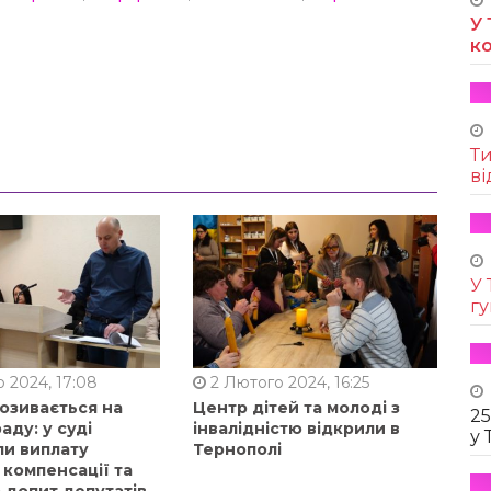
У 
к
Т
ві
У 
г
 2024, 17:08
2 Лютого 2024, 16:25
позивається на
Центр дітей та молоді з
25
аду: у суді
інвалідністю відкрили в
у 
ли виплату
Тернополі
 компенсації та
 допит депутатів