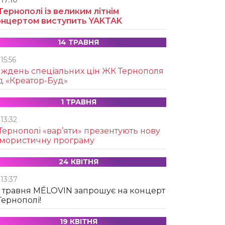
17:10
Тернополі із великим літнім
онцертом виступить YAKTAK
14 ТРАВНЯ
15:56
иждень спеціальних цін ЖК Тернополя
д «Креатор-Буд»
1 ТРАВНЯ
13:32
Тернополі «вар’яти» презентують нову
умористичну програму
24 КВІТНЯ
13:37
 травня MÉLOVIN запрошує на концерт
Тернополі!
19 КВІТНЯ