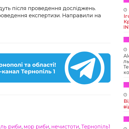
дуть після проведення досліджень.
проведення експертизи. Направили на
Іг
Кр
I
Al
ль
Те
ко
Ві
ві
ель риби
мор риби
нечистоти
Тернопіль1
,
,
,