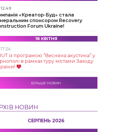
12:49
омпанія «Креатор-Буд» стала
енеральним спонсором Recovery
nstruction Forum Ukraine!
18 КВІТНЯ
17:24
UТ із програмою “Весняна акустика” у
рнополі в рамках туру містами Заходу
раїни!
БІЛЬШЕ НОВИН
РХІВ НОВИН
СЕРПЕНЬ 2026