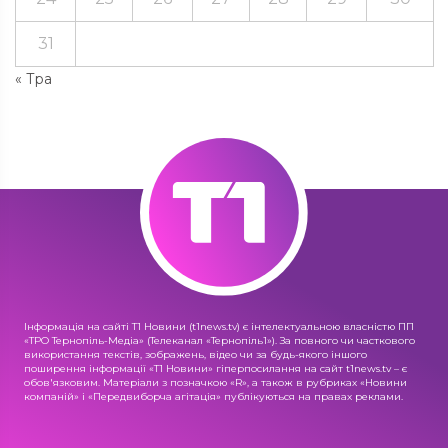
31
« Тра
Інформація на сайті Т1 Новини (t1news.tv) є інтелектуальною власністю ПП
«ТРО Тернопіль-Медіа» (Телеканал «Тернопіль1»). За повного чи часткового
використання текстів, зображень, відео чи за будь-якого іншого
поширення інформації «Т1 Новини» гіперпосилання на сайт t1news.tv – є
обов'язковим. Матеріали з позначкою «R», а також в рубриках «Новини
компаній» і «Передвиборча агітація» публікуються на правах реклами.