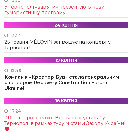
13:32
У Тернополі «вар’яти» презентують нову
гумористичну програму
24 КВІТНЯ
13:37
25 травня MÉLOVIN запрошує на концерт у
Тернополі!
19 КВІТНЯ
12:49
Компанія «Креатор-Буд» стала генеральним
спонсором Recovery Construction Forum
Ukraine!
18 КВІТНЯ
17:24
KRUТ із програмою “Весняна акустика” у
Тернополі в рамках туру містами Заходу України!