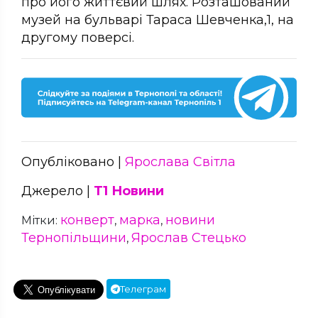
про його життєвий шлях. Розташований
музей на бульварі Тараса Шевченка,1, на
другому поверсі.
Опубліковано |
Ярослава Світла
Джерело |
Т1 Новини
конверт
марка
новини
Мітки:
,
,
Тернопільщини
Ярослав Стецько
,
Телеграм