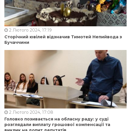
2 Лютого 2024, 17:19
Сторічний ювілей відзначив Тимотей Непийвода з
Бучаччини
2 Лютого 2024, 17:08
Головко позивається на обласну раду: у суді
розглядали виплату грошової компенсації та
виклик на допит депутатів