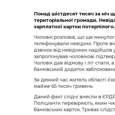
Понад шістдесят тисяч за ніч 
територіальної громади. Невідо
зарплатної картки потерпілого.
Чоловік розповів, що ще минуло
телефонували невідомі. Проте ві
дзвінок від невідомих надійшов у 
запропонував чоловікові підтвер
Чоловік дав відмову і ліг спати,
банківський додаток заблокован
За деякий час житель області з’я
майже 65 тисяч гривень.
Даний факт слідчі внесли в ЄРДР 
Поліціянти перевіряють, яким ч
банківських карток. Триває слідст