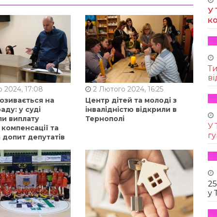
У 
к
Т
ві
 2024, 17:08
2 Лютого 2024, 16:25
позивається на
Центр дітей та молоді з
аду: у суді
інвалідністю відкрили в
ли виплату
Тернополі
У 
 компенсації та
г
 допит депутатів
25
у 