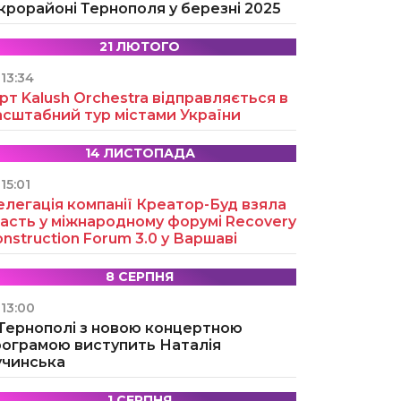
крорайоні Тернополя у березні 2025
21 ЛЮТОГО
13:34
рт Kalush Orchestra відправляється в
асштабний тур містами України
14 ЛИСТОПАДА
15:01
легація компанії Креатор-Буд взяла
асть у міжнародному форумі Recovery
nstruction Forum 3.0 у Варшаві
8 СЕРПНЯ
13:00
 Тернополі з новою концертною
рограмою виступить Наталія
учинська
1 СЕРПНЯ