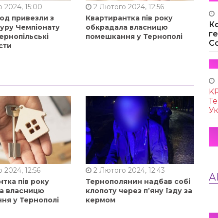
 2024, 15:00
2 Лютого 2024, 12:56
од привезли з
Квартирантка пів року
К
туру Чемпіонату
обкрадала власницю
г
ернопільські
помешкання у Тернополі
Co
сти
KR
Те
Ук
 2024, 12:56
2 Лютого 2024, 12:43
А
тка пів року
Тернополянин надбав собі
а власницю
клопоту через п’яну їзду за
ня у Тернополі
кермом