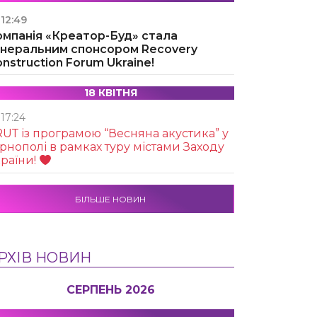
12:49
омпанія «Креатор-Буд» стала
енеральним спонсором Recovery
nstruction Forum Ukraine!
18 КВІТНЯ
17:24
UТ із програмою “Весняна акустика” у
рнополі в рамках туру містами Заходу
раїни!
БІЛЬШЕ НОВИН
РХІВ НОВИН
СЕРПЕНЬ 2026