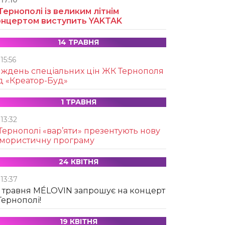
17:10
Тернополі із великим літнім
онцертом виступить YAKTAK
14 ТРАВНЯ
15:56
иждень спеціальних цін ЖК Тернополя
д «Креатор-Буд»
1 ТРАВНЯ
13:32
Тернополі «вар’яти» презентують нову
умористичну програму
24 КВІТНЯ
13:37
 травня MÉLOVIN запрошує на концерт
Тернополі!
19 КВІТНЯ