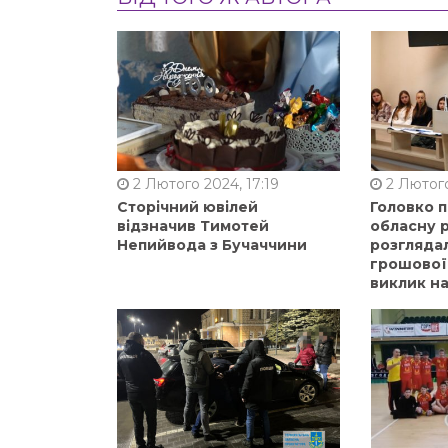
2 Лютого 2024, 17:19
2 Лютого
Сторічний ювілей
Головко 
відзначив Тимотей
обласну р
Непийвода з Бучаччини
розгляда
грошової
виклик на