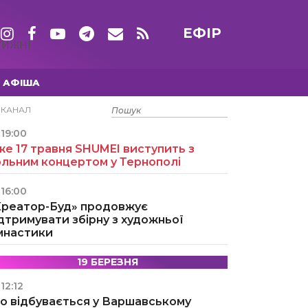
ЕФІР
ТИЖНІ
АФІША
15 ТРАВНЯ
ЕКАНАЛ
19:00
е 17 травня SHUMEI виступить з
ольним концертом у Тернополі
16:00
Креатор-Буд» продовжує
дтримувати збірну з художньої
імнастики
19 БЕРЕЗНЯ
12:12
о відбувається у Варшавському