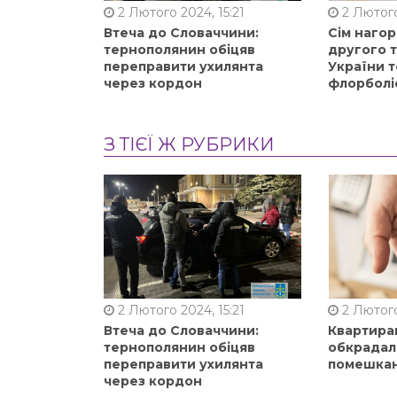
2 Лютого 2024, 15:21
2 Лютого
Втеча до Словаччини:
Сім нагор
тернополянин обіцяв
другого 
переправити ухилянта
України т
через кордон
флорболі
З ТІЄЇ Ж РУБРИКИ
2 Лютого 2024, 15:21
2 Лютого
Втеча до Словаччини:
Квартиран
тернополянин обіцяв
обкрадал
переправити ухилянта
помешкан
через кордон