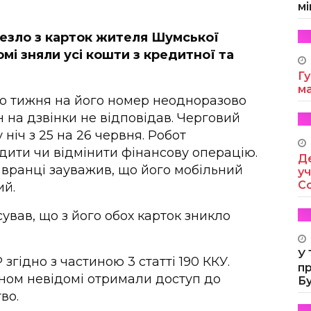
мі
щезло з карток жителя Шумської
мі зняли усі кошти з кредитної та
Гу
м
го тижня на його номер неодноразово
н на дзвінки не відповідав. Черговий
ніч з 25 на 26 червня. Робот
дити чи відмінити фінансову операцію.
Де
 а вранці зауважив, що його мобільний
уч
Co
ий.
сував, що з його обох карток зникло
У
згідно з частиною 3 статті 190 ККУ.
п
ином невідомі отримали доступ до
Б
во.