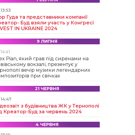
13:53
ор Гуда та представники компанії
еатор- Буд взяли участь у Конгресі
NVEST IN UKRAINE 2024
9 ЛИПНЯ
14:41
ex Pian, який грав під сиренами на
вівському вокзалі, презентує у
рнополі вечір музики легендарних
мпозиторів при свічках
21 ЧЕРВНЯ
14:47
деозвіт з будівництва ЖК у Тернополі
д Креатор-Буд за червень 2024
4 ЧЕРВНЯ