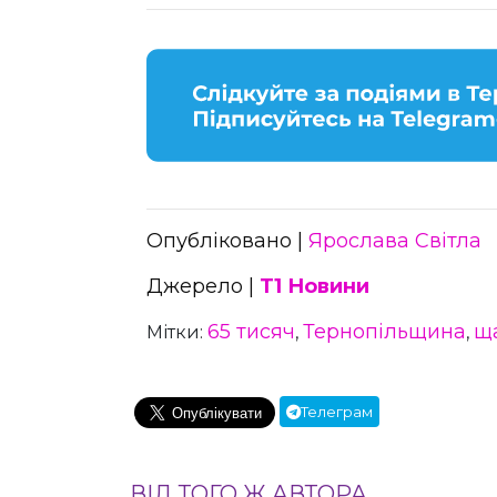
Опубліковано |
Ярослава Світла
Джерело |
Т1 Новини
65 тисяч
Тернопільщина
щ
Мітки:
,
,
Телеграм
ВІД ТОГО Ж АВТОРА