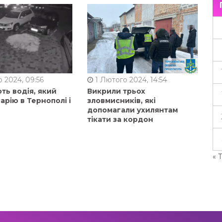
 2024, 09:56
1 Лютого 2024, 14:54
ть водія, який
Викрили трьох
арію в Тернополі і
зловмисників, які
допомагали ухилянтам
тікати за кордон
« 