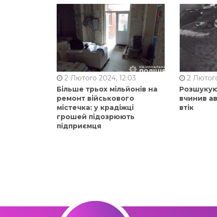
2 Лютого 2024, 12:03
2 Лютого
Більше трьох мільйонів на
Розшукую
ремонт військового
вчинив ав
містечка: у крадіжці
втік
грошей підозрюють
підприємця