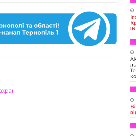
Іг
Кр
I
Al
ль
Те
ко
ахраї
Ві
ві