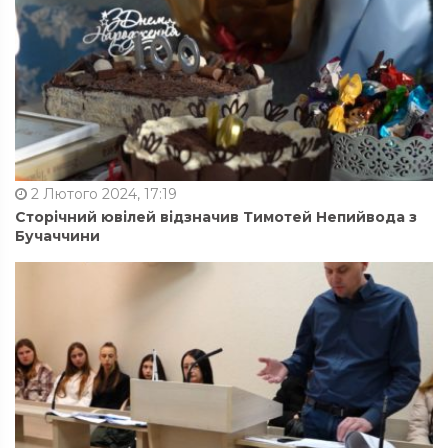
2 Лютого 2024, 17:19
Сторічний ювілей відзначив Тимотей Непийвода з
Бучаччини