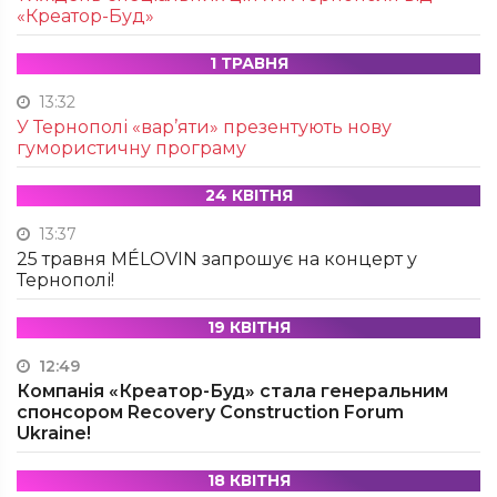
«Креатор-Буд»
1 ТРАВНЯ
13:32
У Тернополі «вар’яти» презентують нову
гумористичну програму
24 КВІТНЯ
13:37
25 травня MÉLOVIN запрошує на концерт у
Тернополі!
19 КВІТНЯ
12:49
Компанія «Креатор-Буд» стала генеральним
спонсором Recovery Construction Forum
Ukraine!
18 КВІТНЯ