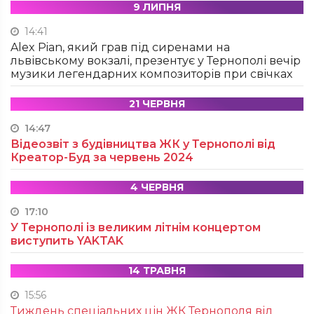
9 ЛИПНЯ
14:41
Alex Pian, який грав під сиренами на
львівському вокзалі, презентує у Тернополі вечір
музики легендарних композиторів при свічках
21 ЧЕРВНЯ
14:47
Відеозвіт з будівництва ЖК у Тернополі від
Креатор-Буд за червень 2024
4 ЧЕРВНЯ
17:10
У Тернополі із великим літнім концертом
виступить YAKTAK
14 ТРАВНЯ
15:56
Тиждень спеціальних цін ЖК Тернополя від