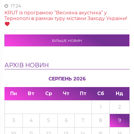
17:24
KRUТ із програмою “Весняна акустика” у
Тернополі в рамках туру містами Заходу України!
БІЛЬШЕ НОВИН
АРХІВ НОВИН
СЕРПЕНЬ 2026
Пн
Вт
Ср
Чт
Пт
Сб
Нд
1
2
3
4
5
6
7
8
9
10
11
12
13
14
15
16