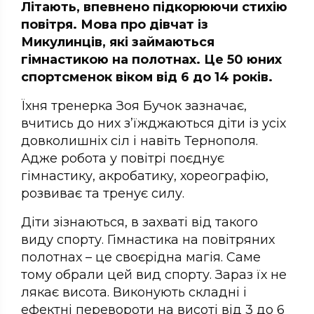
Літають, впевнено підкорюючи стихію
повітря. Мова про дівчат із
Микулинців, які займаються
гімнастикою на полотнах. Це 50 юних
спортсменок віком від 6 до 14 років.
Їхня тренерка Зоя Бучок зазначає,
вчитись до них з’їжджаються діти із усіх
довколишніх сіл і навіть Тернополя.
Адже робота у повітрі поєднує
гімнастику, акробатику, хореографію,
розвиває та тренує силу.
Діти зізнаються, в захваті від такого
виду спорту. Гімнастика на повітряних
полотнах – це своєрідна магія. Саме
тому обрали цей вид спорту. Зараз їх не
лякає висота. Виконують складні і
ефектні перевороти на висоті від 3 до 6