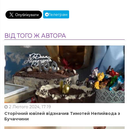
Телеграм
ВІД ТОГО Ж АВТОРА
2 Лютого 2024, 17:19
Сторічний ювілей відзначив Тимотей Непийвода з
Бучаччини