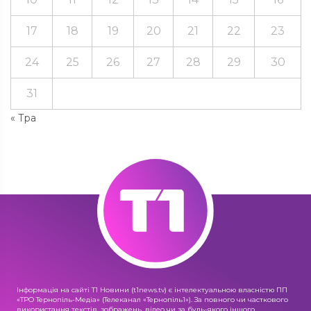
17
18
19
20
21
22
23
24
25
26
27
28
29
30
31
« Тра
Інформація на сайті Т1 Новини (t1news.tv) є інтелектуальною власністю ПП
«ТРО Тернопіль-Медіа» (Телеканал «Тернопіль1»). За повного чи часткового
використання текстів, зображень, відео чи за будь-якого іншого