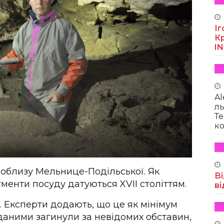
Іг
Кр
I
Al
ль
Те
ко
поблизу Мельнице-Подільської. Як
Ві
менти посуду датуються XVII століттям.
ві
. Експерти додають, що це як мінімум
даними загинули за невідомих обставин,