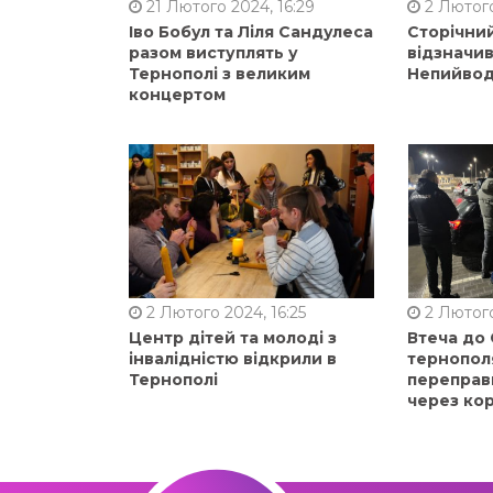
21 Лютого 2024, 16:29
2 Лютого
Іво Бобул та Ліля Сандулеса
Сторічни
разом виступлять у
відзначи
Тернополі з великим
Непийвод
концертом
2 Лютого 2024, 16:25
2 Лютого
Центр дітей та молоді з
Втеча до
інвалідністю відкрили в
тернопол
Тернополі
переправ
через ко