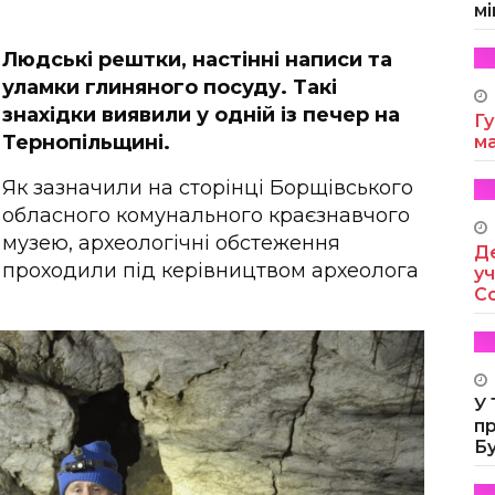
мі
Людські рештки, настінні написи та
уламки глиняного посуду. Такі
знахідки виявили у одній із печер на
Гу
Тернопільщині.
м
Як зазначили на сторінці
Борщівського
обласного комунального краєзнавчого
музею, археологічні обстеження
Де
проходили під керівництвом археолога
уч
Co
У
п
Б