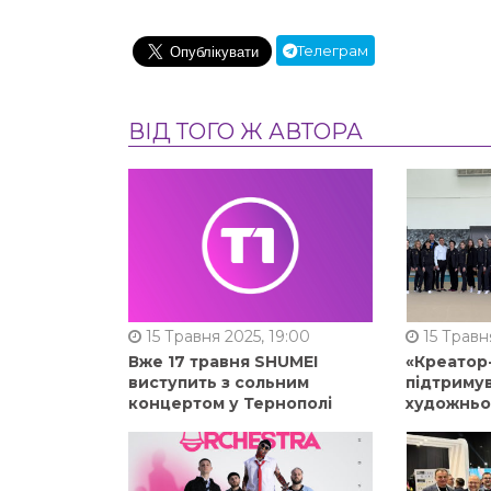
Телеграм
ВІД ТОГО Ж АВТОРА
15 Травня 2025, 19:00
15 Травня
Вже 17 травня SHUMEI
«Креатор
виступить з сольним
підтримув
концертом у Тернополі
художньо