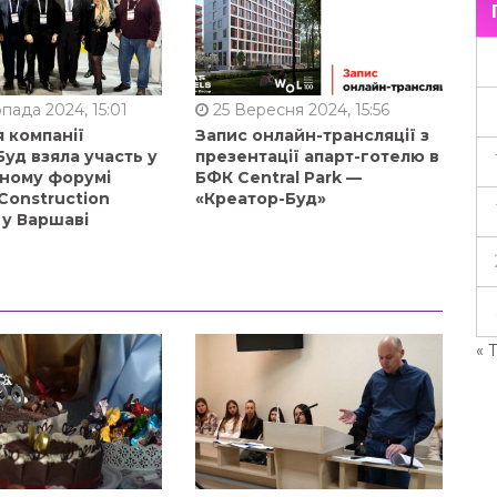
пада 2024, 15:01
25 Вересня 2024, 15:56
 компанії
Запис онлайн-трансляції з
уд взяла участь у
презентації апарт-готелю в
ному форумі
БФК Central Park —
Construction
«Креатор-Буд»
 у Варшаві
« 