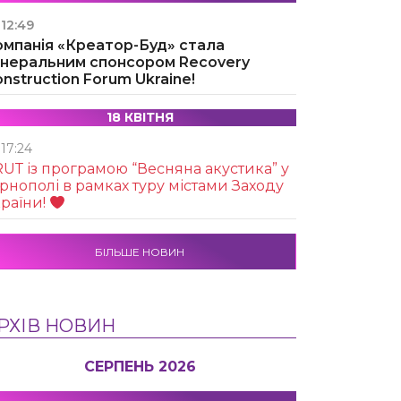
12:49
омпанія «Креатор-Буд» стала
енеральним спонсором Recovery
nstruction Forum Ukraine!
18 КВІТНЯ
17:24
UТ із програмою “Весняна акустика” у
рнополі в рамках туру містами Заходу
раїни!
БІЛЬШЕ НОВИН
РХІВ НОВИН
СЕРПЕНЬ 2026