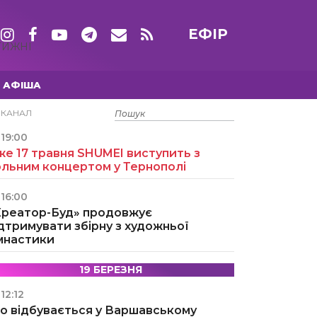
ЕФІР
ТИЖНІ
АФІША
15 ТРАВНЯ
ЕКАНАЛ
19:00
е 17 травня SHUMEI виступить з
ольним концертом у Тернополі
16:00
Креатор-Буд» продовжує
дтримувати збірну з художньої
імнастики
19 БЕРЕЗНЯ
12:12
о відбувається у Варшавському