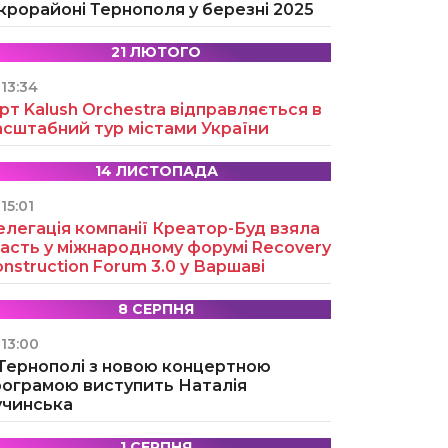
крорайоні Тернополя у березні 2025
21 ЛЮТОГО
13:34
рт Kalush Orchestra відправляється в
асштабний тур містами України
14 ЛИСТОПАДА
15:01
легація компанії Креатор-Буд взяла
асть у міжнародному форумі Recovery
nstruction Forum 3.0 у Варшаві
8 СЕРПНЯ
13:00
 Тернополі з новою концертною
рограмою виступить Наталія
учинська
1 СЕРПНЯ