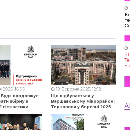
К
г
Co
KR
Те
Ук
 2025, 16:00
19 Березня 2025, 12:12
-Буд» продовжує
Що відбувається у
ати збірну з
Варшавському мікрорайоні
А
ї гімнастики
Тернополя у березні 2025