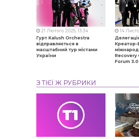
21 Лютого 2025, 13:34
14 Листо
Гурт Kalush Orchestra
Делегація
відправляється в
Креатор-Б
масштабний тур містами
міжнарод
України
Recovery 
Forum 3.0
З ТІЄЇ Ж РУБРИКИ