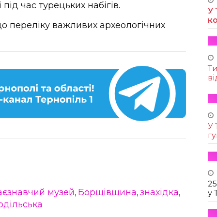
під час турецьких набігів.
У 
к
о переліку важливих археологічних
Т
ві
У 
г
25
аєзнавчий музей
Борщівщина
знахідка
,
,
,
у 
одільська