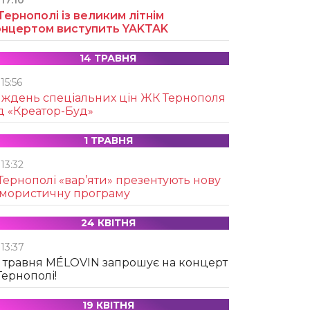
17:10
Тернополі із великим літнім
онцертом виступить YAKTAK
14 ТРАВНЯ
15:56
иждень спеціальних цін ЖК Тернополя
д «Креатор-Буд»
1 ТРАВНЯ
13:32
Тернополі «вар’яти» презентують нову
умористичну програму
24 КВІТНЯ
13:37
 травня MÉLOVIN запрошує на концерт
Тернополі!
19 КВІТНЯ