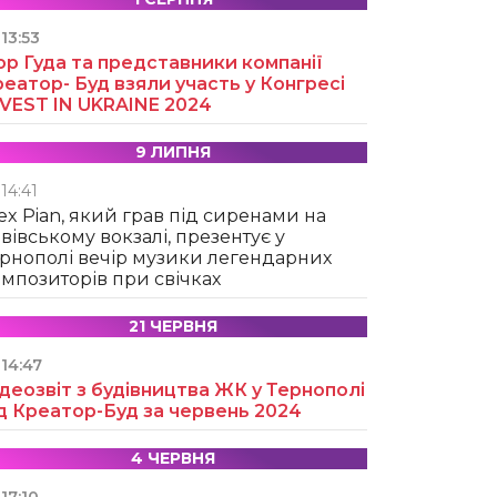
13:53
ор Гуда та представники компанії
еатор- Буд взяли участь у Конгресі
NVEST IN UKRAINE 2024
9 ЛИПНЯ
14:41
ex Pian, який грав під сиренами на
вівському вокзалі, презентує у
рнополі вечір музики легендарних
мпозиторів при свічках
21 ЧЕРВНЯ
14:47
деозвіт з будівництва ЖК у Тернополі
д Креатор-Буд за червень 2024
4 ЧЕРВНЯ