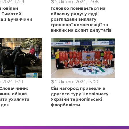
 2024, 17:19
2 Лютого 2024, 17:08
й ювілей
Головко позивається на
в Тимотей
обласну раду: у суді
а з Бучаччини
розглядали виплату
грошової компенсації та
виклик на допит депутатів
 2024, 15:21
2 Лютого 2024, 15:00
 Словаччини:
Сім нагород привезли з
янин обіцяв
другого туру Чемпіонату
ити ухилянта
України тернопільські
рдон
флорболісти