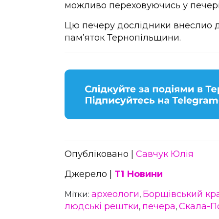
можливо переховуючись у печері 
Цю печеру дослідники внеслио д
пам’яток Тернопільщини.
Опубліковано |
Савчук Юлія
Джерело |
Т1 Новини
археологи
Борщівський кр
Мітки:
,
людські рештки
печера
Скала-П
,
,