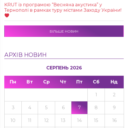
KRUТ із програмою “Весняна акустика” у
Тернополі в рамках туру містами Заходу України!
БІЛЬШЕ НОВИН
АРХІВ НОВИН
СЕРПЕНЬ 2026
Пн
Вт
Ср
Чт
Пт
Сб
Нд
1
2
3
4
5
6
7
8
9
10
11
12
13
14
15
16