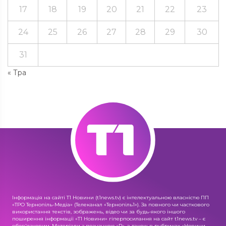
17
18
19
20
21
22
23
24
25
26
27
28
29
30
31
« Тра
Інформація на сайті Т1 Новини (t1news.tv) є інтелектуальною власністю ПП
«ТРО Тернопіль-Медіа» (Телеканал «Тернопіль1»). За повного чи часткового
використання текстів, зображень, відео чи за будь-якого іншого
поширення інформації «Т1 Новини» гіперпосилання на сайт t1news.tv – є
обов'язковим. Матеріали з позначкою «R», а також в рубриках «Новини