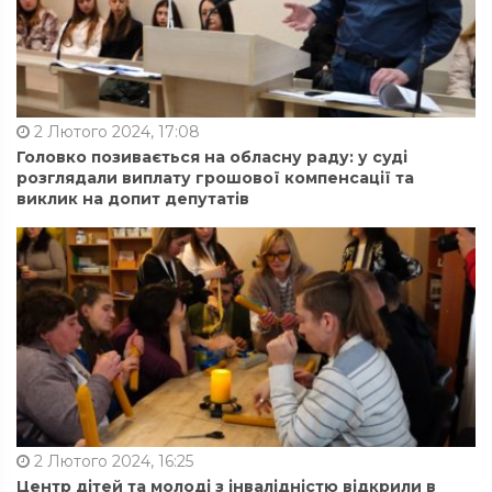
2 Лютого 2024, 17:08
Головко позивається на обласну раду: у суді
розглядали виплату грошової компенсації та
виклик на допит депутатів
2 Лютого 2024, 16:25
Центр дітей та молоді з інвалідністю відкрили в