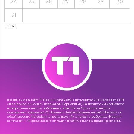
24
25
26
27
28
29
30
31
« Тра
Інформація на сайті Т1 Новини (t1news.tv) є інтелектуальною власністю ПП
«ТРО Тернопіль-Медіа» (Телеканал «Тернопіль1»). За повного чи часткового
використання текстів, зображень, відео чи за будь-якого іншого
поширення інформації «Т1 Новини» гіперпосилання на сайт t1news.tv – є
обов'язковим. Матеріали з позначкою «R», а також в рубриках «Новини
компаній» і «Передвиборча агітація» публікуються на правах реклами.