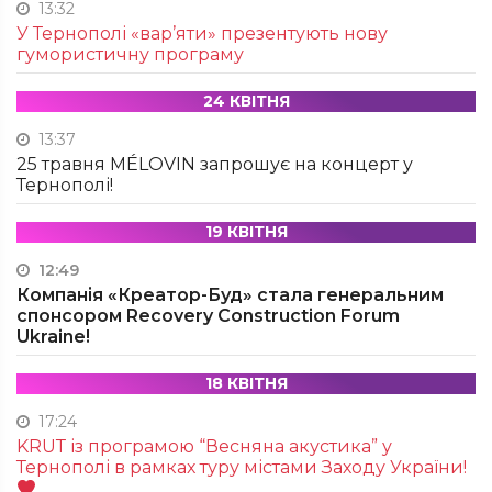
13:32
У Тернополі «вар’яти» презентують нову
гумористичну програму
24 КВІТНЯ
13:37
25 травня MÉLOVIN запрошує на концерт у
Тернополі!
19 КВІТНЯ
12:49
Компанія «Креатор-Буд» стала генеральним
спонсором Recovery Construction Forum
Ukraine!
18 КВІТНЯ
17:24
KRUТ із програмою “Весняна акустика” у
Тернополі в рамках туру містами Заходу України!