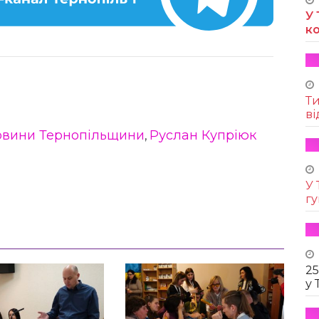
У 
к
Т
ві
овини Тернопільщини
Руслан Купріюк
,
У 
г
25
у 