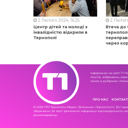
2 Лютого 2024, 16:25
2 Лютого
Центр дітей та молоді з
Втеча до
інвалідністю відкрили в
тернопол
Тернополі
переправ
через ко
Інформація на сайті Т1 Н
текстів, зображень, віде
також в рубриках «Новин
ПРО НАС
КОНТАКТ
© 2026 ТРО Тернопіль-Медіа» (Телеканал «Тернопіль1»). Всі пра
збережено. За зміст рекламної інформації відповідальність не
рекламодавець.