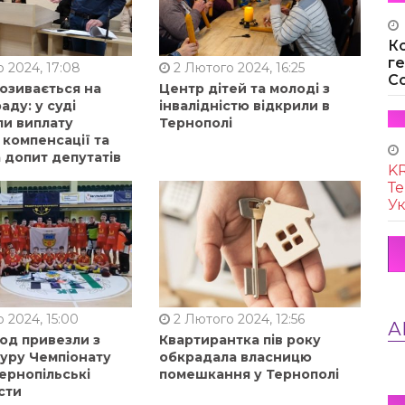
К
г
 2024, 17:08
2 Лютого 2024, 16:25
Co
позивається на
Центр дітей та молоді з
аду: у суді
інвалідністю відкрили в
ли виплату
Тернополі
 компенсації та
 допит депутатів
KR
Те
Ук
 2024, 15:00
2 Лютого 2024, 12:56
А
од привезли з
Квартирантка пів року
туру Чемпіонату
обкрадала власницю
ернопільські
помешкання у Тернополі
сти