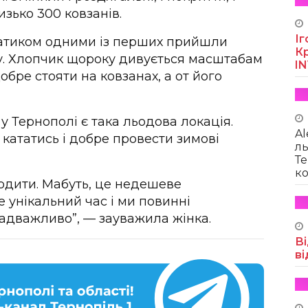
изько 300 ковзанів.
Іг
ратиком одними із перших прийшли
Кр
у. Хлопчик щороку дивується масштабам
I
обре стояти на ковзанах, а от його
у Тернополі є така льодова локація.
Al
 кататись і добре провести зимові
ль
Те
ко
 ходити. Мабуть, це недешеве
 унікальний час і ми повинні
 надважливо”, — зауважила жінка.
Ві
ві