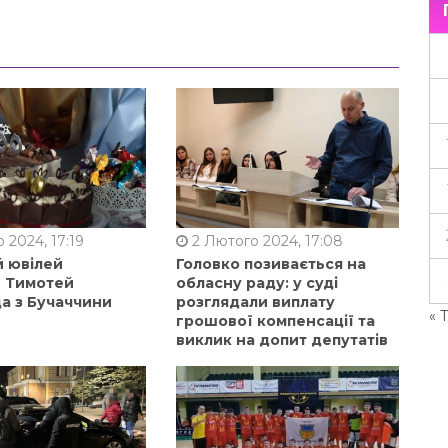
 2024, 17:19
2 Лютого 2024, 17:08
й ювілей
Головко позивається на
в Тимотей
обласну раду: у суді
а з Бучаччини
розглядали виплату
« 
грошової компенсації та
виклик на допит депутатів