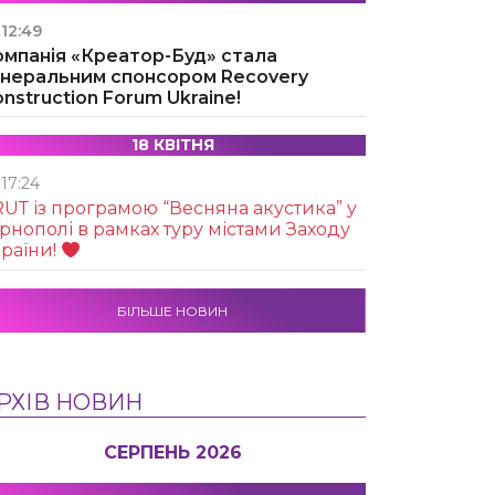
12:49
омпанія «Креатор-Буд» стала
енеральним спонсором Recovery
nstruction Forum Ukraine!
18 КВІТНЯ
17:24
UТ із програмою “Весняна акустика” у
рнополі в рамках туру містами Заходу
раїни!
БІЛЬШЕ НОВИН
РХІВ НОВИН
СЕРПЕНЬ 2026