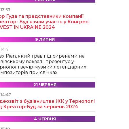
13:53
ор Гуда та представники компанії
еатор- Буд взяли участь у Конгресі
NVEST IN UKRAINE 2024
9 ЛИПНЯ
14:41
ex Pian, який грав під сиренами на
вівському вокзалі, презентує у
рнополі вечір музики легендарних
мпозиторів при свічках
21 ЧЕРВНЯ
14:47
деозвіт з будівництва ЖК у Тернополі
д Креатор-Буд за червень 2024
4 ЧЕРВНЯ