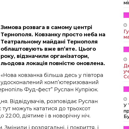
мі
Зимова розвага в самому центрі
Гу
Тернополя. Ковзанку просто неба на
м
Театральному майдані Тернополя
облаштовують вже вп’яте. Цього
року, відзначили організатори,
льодова локація повністю оновлена.
Де
уч
«Нова ковзанка більша десь у півтора
Co
. Є удосконалений комп’ютеризований
ернопіль Фуд-фест” Руслан Купріюк.
ня. Відвідувачів, розповідає Руслан
У
с тут можуть кататися до трьохсот
п
 22.00, діятиме і в новорічну ніч.
Б
Змінили і роздягальні, і покриття, і