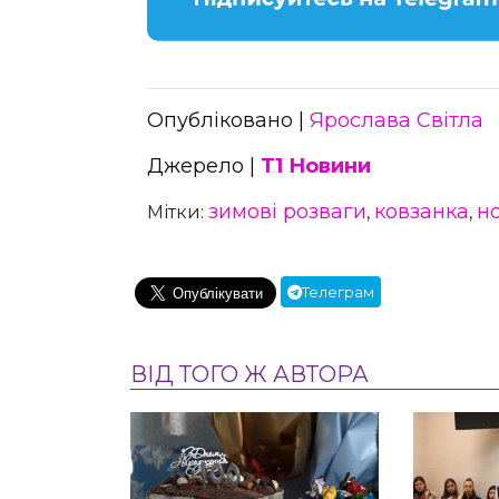
Опубліковано |
Ярослава Світла
Джерело |
Т1 Новини
зимові розваги
ковзанка
н
Мітки:
,
,
Телеграм
ВІД ТОГО Ж АВТОРА