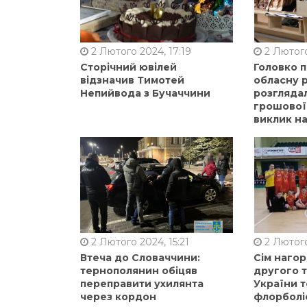
2 Лютого 2024, 17:19
2 Лютого
Сторічний ювілей
Головко 
відзначив Тимотей
обласну р
Непийвода з Бучаччини
розгляда
грошової
виклик на
2 Лютого 2024, 15:21
2 Лютого
Втеча до Словаччини:
Сім нагор
тернополянин обіцяв
другого 
переправити ухилянта
України т
через кордон
флорболі