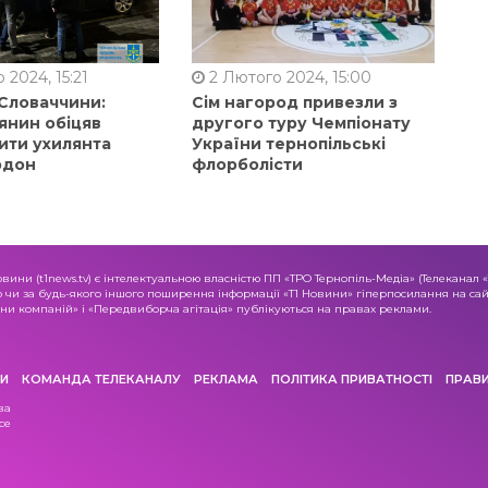
 2024, 15:21
2 Лютого 2024, 15:00
 Словаччини:
Сім нагород привезли з
янин обіцяв
другого туру Чемпіонату
ити ухилянта
України тернопільські
рдон
флорболісти
овини (t1news.tv) є інтелектуальною власністю ПП «ТРО Тернопіль-Медіа» (Телеканал 
о чи за будь-якого іншого поширення інформації «Т1 Новини» гіперпосилання на сайт
и компаній» і «Передвиборча агітація» публікуються на правах реклами.
И
КОМАНДА ТЕЛЕКАНАЛУ
РЕКЛАМА
ПОЛІТИКА ПРИВАТНОСТІ
ПРАВ
ва
се