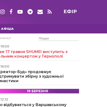
ЕФІР
ТИЖНІ
АФІША
15 ТРАВНЯ
ЕКАНАЛ
19:00
е 17 травня SHUMEI виступить з
ольним концертом у Тернополі
16:00
Креатор-Буд» продовжує
дтримувати збірну з художньої
імнастики
19 БЕРЕЗНЯ
12:12
о відбувається у Варшавському