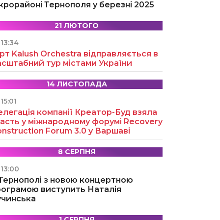
крорайоні Тернополя у березні 2025
21 ЛЮТОГО
13:34
рт Kalush Orchestra відправляється в
асштабний тур містами України
14 ЛИСТОПАДА
15:01
легація компанії Креатор-Буд взяла
асть у міжнародному форумі Recovery
nstruction Forum 3.0 у Варшаві
8 СЕРПНЯ
13:00
 Тернополі з новою концертною
рограмою виступить Наталія
учинська
1 СЕРПНЯ