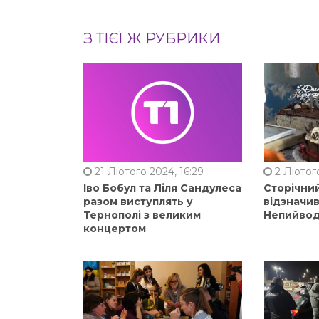
З ТІЄЇ Ж РУБРИКИ
21 Лютого 2024, 16:29
2 Лютого
Іво Бобул та Ліля Сандулеса
Сторічни
разом виступлять у
відзначи
Тернополі з великим
Непийвод
концертом