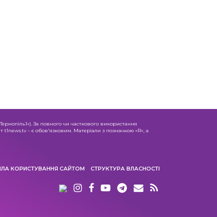
«Тернопіль1»). За повного чи часткового використання
 t1news.tv – є обов'язковим. Матеріали з позначкою «R», а
ИЛА КОРИСТУВАННЯ САЙТОМ
СТРУКТУРА ВЛАСНОСТІ