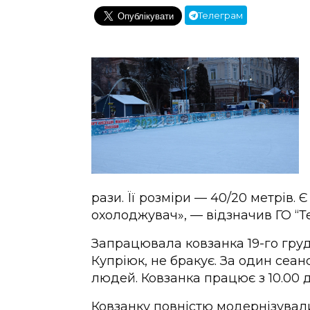
Телеграм
рази. Її розміри — 40/20 метрів
охолоджувач», — відзначив ГО “Т
Запрацювала ковзанка 19-го груд
Купріюк, не бракує. За один сеан
людей. Ковзанка працює з 10.00 до
Ковзанку повністю модернізували. 