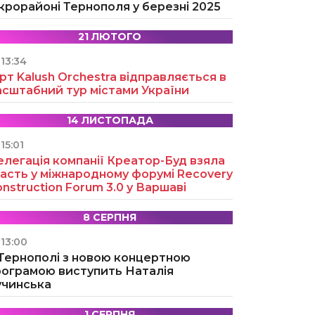
крорайоні Тернополя у березні 2025
21 ЛЮТОГО
13:34
рт Kalush Orchestra відправляється в
асштабний тур містами України
14 ЛИСТОПАДА
15:01
легація компанії Креатор-Буд взяла
асть у міжнародному форумі Recovery
nstruction Forum 3.0 у Варшаві
8 СЕРПНЯ
13:00
 Тернополі з новою концертною
рограмою виступить Наталія
учинська
1 СЕРПНЯ