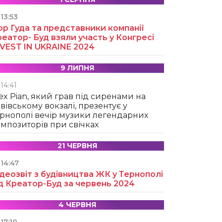
13:53
ор Гуда та представники компанії
еатор- Буд взяли участь у Конгресі
NVEST IN UKRAINE 2024
9 ЛИПНЯ
14:41
ex Pian, який грав під сиренами на
вівському вокзалі, презентує у
рнополі вечір музики легендарних
мпозиторів при свічках
21 ЧЕРВНЯ
14:47
деозвіт з будівництва ЖК у Тернополі
д Креатор-Буд за червень 2024
4 ЧЕРВНЯ