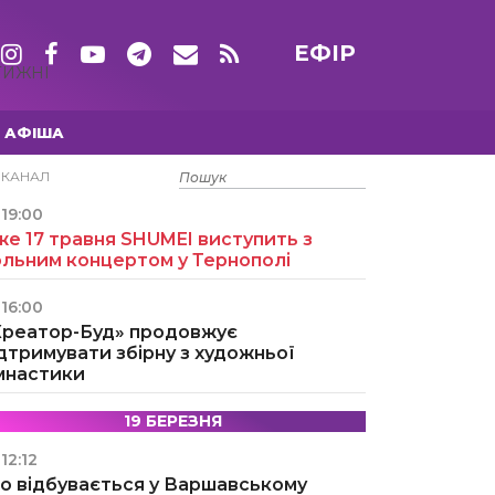
ЕФІР
ТИЖНІ
АФІША
15 ТРАВНЯ
ЕКАНАЛ
19:00
е 17 травня SHUMEI виступить з
ольним концертом у Тернополі
16:00
Креатор-Буд» продовжує
дтримувати збірну з художньої
імнастики
19 БЕРЕЗНЯ
12:12
о відбувається у Варшавському