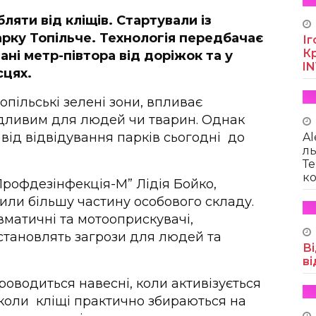
ляти від кліщів. Стартували із
парку Топільче. Технологія передбачає
Іг
Кр
ані метр-півтора від доріжок та у
I
сцях.
пільські зелені зони, впливає
кідливим для людей чи тварин. Однак
від відвідування парків сьогодні до
Al
ль
Те
ко
Профдезінфекція-М” Лідія Бойко,
чили більшу частину особового складу.
матичні та мотооприскувачі,
становлять загрози для людей та
Ві
ві
роводиться навесні, коли активізується
, коли кліщі практично збираються на