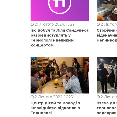
21 Лютого 2024, 16:29
2 Лютого
Іво Бобул та Ліля Сандулеса
Сторічни
разом виступлять у
відзначи
Тернополі з великим
Непийвод
концертом
2 Лютого 2024, 16:25
2 Лютого
Центр дітей та молоді з
Втеча до
інвалідністю відкрили в
тернопол
Тернополі
переправ