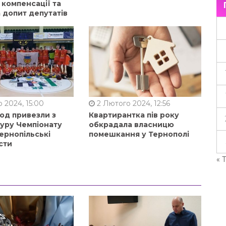
 компенсації та
 допит депутатів
 2024, 15:00
2 Лютого 2024, 12:56
од привезли з
Квартирантка пів року
туру Чемпіонату
обкрадала власницю
ернопільські
помешкання у Тернополі
сти
« 