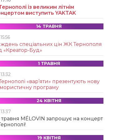
17:10
Тернополі із великим літнім
онцертом виступить YAKTAK
14 ТРАВНЯ
15:56
иждень спеціальних цін ЖК Тернополя
д «Креатор-Буд»
1 ТРАВНЯ
13:32
Тернополі «вар’яти» презентують нову
умористичну програму
24 КВІТНЯ
13:37
 травня MÉLOVIN запрошує на концерт
Тернополі!
19 КВІТНЯ