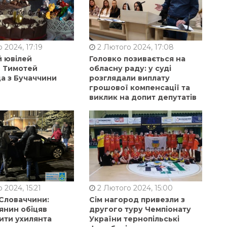
 2024, 17:19
2 Лютого 2024, 17:08
й ювілей
Головко позивається на
в Тимотей
обласну раду: у суді
а з Бучаччини
розглядали виплату
грошової компенсації та
виклик на допит депутатів
 2024, 15:21
2 Лютого 2024, 15:00
 Словаччини:
Сім нагород привезли з
янин обіцяв
другого туру Чемпіонату
ити ухилянта
України тернопільські