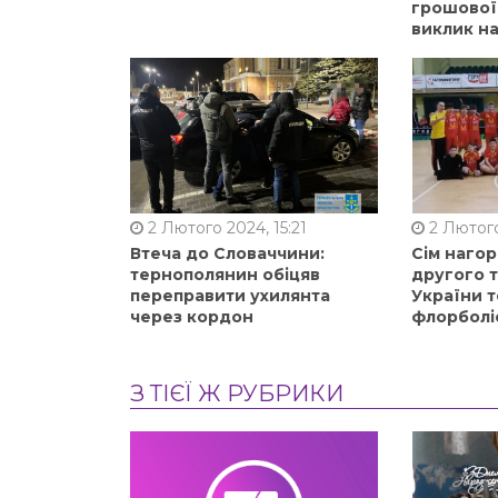
грошової
виклик на
2 Лютого 2024, 15:21
2 Лютого
Втеча до Словаччини:
Сім нагор
тернополянин обіцяв
другого 
переправити ухилянта
України т
через кордон
флорболі
З ТІЄЇ Ж РУБРИКИ