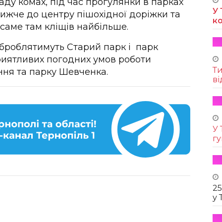
аду комах, під час прогулянки в парках
У 
ижче до центру пішохідної доріжки та
к
 саме там кліщів найбільше.
броблятимуть Старий парк і парк
приятливих погодних умов роботи
Т
ня та парку Шевченка.
ві
У 
г
25
у 