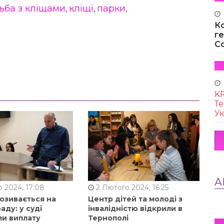
ьба з кліщами
кліщі
парки
,
,
,
К
г
Co
KR
Те
Ук
А
 2024, 17:08
2 Лютого 2024, 16:25
позивається на
Центр дітей та молоді з
аду: у суді
інвалідністю відкрили в
ли виплату
Тернополі