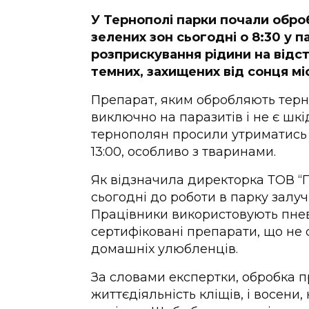
У Тернополі парки почали оброб
зелених зон сьогодні о 8:30 у 
розприскування рідини на відст
темних, захищених від сонця мі
Препарат, яким обробляють терно
виключно на паразитів і не є ш
тернополян просили утриматись 
13:00, особливо з тваринами.
Як відзначила директорка ТОВ “
сьогодні до роботи в парку залу
Працівники використовують пнев
сертифіковані препарати, що не 
домашніх улюбленців.
За словами експертки, обробка п
життєдіяльність кліщів, і восени