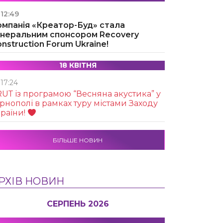
12:49
омпанія «Креатор-Буд» стала
енеральним спонсором Recovery
nstruction Forum Ukraine!
18 КВІТНЯ
17:24
UТ із програмою “Весняна акустика” у
рнополі в рамках туру містами Заходу
раїни!
БІЛЬШЕ НОВИН
РХІВ НОВИН
СЕРПЕНЬ 2026