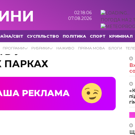
ИНИ
02:18:07
07.08.2026
ПОГОДА НА 2 
АЇНА/СВІТ
СУСПІЛЬСТВО
ПОЛІТИКА
СПОРТ
КРИМІНАЛ
ТЬ У
ПРОГРАМИ
РУБРИКИ
НАЖИВО
ПРЯМА МОВА
БЛОГИ
ТЕЛ
Х ПАРКАХ
Вж
с
«
пі
г
Щ