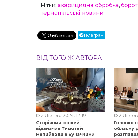
акарицидна обробка
борот
Мітки:
,
тернопільські новини
Телеграм
ВІД ТОГО Ж АВТОРА
2 Лютого 2024, 17:19
2 Лютого
Сторічний ювілей
Головко 
відзначив Тимотей
обласну р
Непийвода з Бучаччини
розгляда