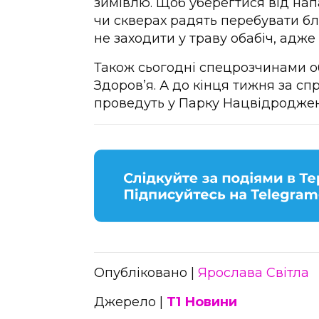
зимівлю. Щоб уберегтися від нап
чи скверах радять перебувати бл
не заходити у траву обабіч, адже
Також сьогодні спецрозчинами о
Здоров’я. А до кінця тижня за с
проведуть у Парку Нацвідроджен
Опубліковано |
Ярослава Світла
Джерело |
Т1 Новини