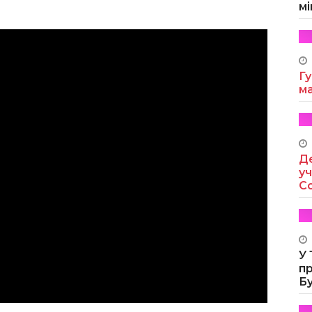
мі
Гу
м
Де
уч
Co
У
п
Б