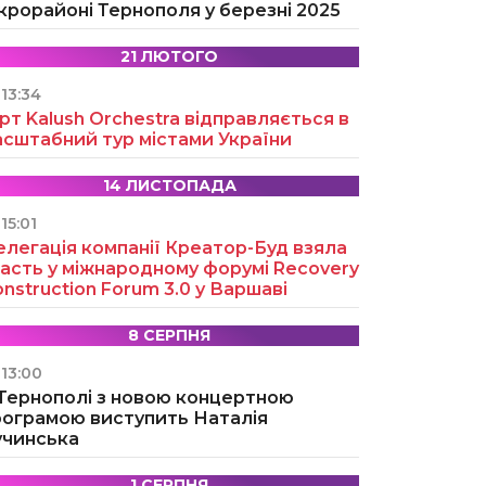
крорайоні Тернополя у березні 2025
21 ЛЮТОГО
13:34
рт Kalush Orchestra відправляється в
асштабний тур містами України
14 ЛИСТОПАДА
15:01
легація компанії Креатор-Буд взяла
асть у міжнародному форумі Recovery
nstruction Forum 3.0 у Варшаві
8 СЕРПНЯ
13:00
 Тернополі з новою концертною
рограмою виступить Наталія
учинська
1 СЕРПНЯ