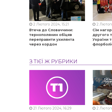
2 Лютого 2024, 15:21
2 Лютого
Втеча до Словаччини:
Сім нагор
тернополянин обіцяв
другого 
переправити ухилянта
України т
через кордон
флорболі
З ТІЄЇ Ж РУБРИКИ
21 Лютого 2024, 16:29
2 Лютого