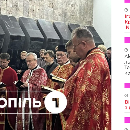
Іг
Кр
I
Al
ль
Те
ко
Ві
ві