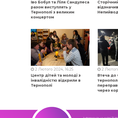
Іво Бобул та Ліля Сандулеса
Сторічни
разом виступлять у
відзначи
Тернополі з великим
Непийвод
концертом
2 Лютого 2024, 16:25
2 Лютого
Центр дітей та молоді з
Втеча до
інвалідністю відкрили в
тернопол
Тернополі
переправ
через ко
Інформація на сайті Т1 Н