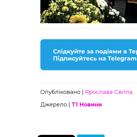
Опубліковано |
Ярослава Світла
Джерело |
Т1 Новини