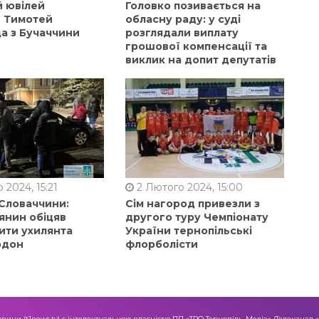
й ювілей
Головко позивається на
в Тимотей
обласну раду: у суді
а з Бучаччини
розглядали виплату
грошової компенсації та
виклик на допит депутатів
 2024, 15:21
2 Лютого 2024, 15:00
 Словаччини:
Сім нагород привезли з
янин обіцяв
другого туру Чемпіонату
ити ухилянта
України тернопільські
рдон
флорболісти
овини (t1news.tv) є інтелектуальною власністю ПП «ТРО Тернопіль-Медіа» (Телеканал 