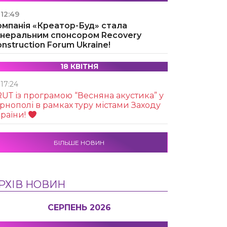
12:49
омпанія «Креатор-Буд» стала
енеральним спонсором Recovery
nstruction Forum Ukraine!
18 КВІТНЯ
17:24
UТ із програмою “Весняна акустика” у
рнополі в рамках туру містами Заходу
раїни!
БІЛЬШЕ НОВИН
РХІВ НОВИН
СЕРПЕНЬ 2026