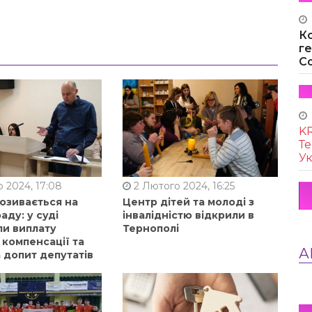
К
г
Co
KR
Те
Ук
 2024, 17:08
2 Лютого 2024, 16:25
позивається на
Центр дітей та молоді з
аду: у суді
інвалідністю відкрили в
ли виплату
Тернополі
 компенсації та
А
 допит депутатів