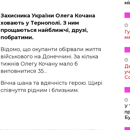
мі
Захисника України Олега Кочана
ховають у Тернополі. З ним
прощаються найближчі, друзі,
Гу
побратими.
м
Відомо, що окупанти обірвали життя
військового на Донеччині. За кілька
тижнів Олегу Кочану мало б
Де
виповнитися 35…
уч
Co
Вічна шана та вдячність герою. Щирі
співчуття рідним і близьким.
У
п
Б