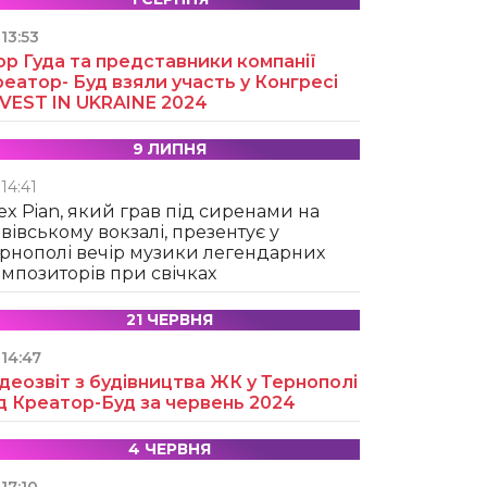
13:53
ор Гуда та представники компанії
еатор- Буд взяли участь у Конгресі
NVEST IN UKRAINE 2024
9 ЛИПНЯ
14:41
ex Pian, який грав під сиренами на
вівському вокзалі, презентує у
рнополі вечір музики легендарних
мпозиторів при свічках
21 ЧЕРВНЯ
14:47
деозвіт з будівництва ЖК у Тернополі
д Креатор-Буд за червень 2024
4 ЧЕРВНЯ