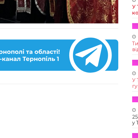
У 
к
Т
ві
У 
г
25
у 