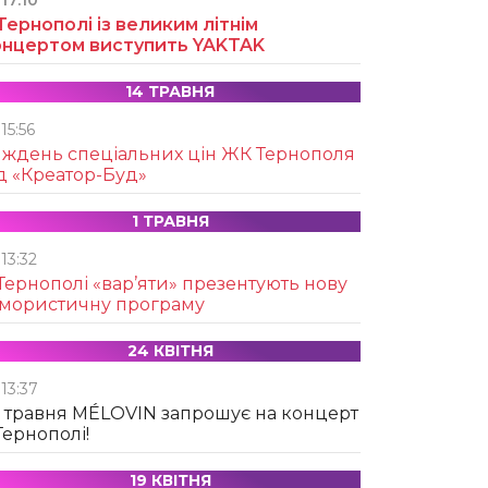
17:10
Тернополі із великим літнім
онцертом виступить YAKTAK
14 ТРАВНЯ
15:56
иждень спеціальних цін ЖК Тернополя
д «Креатор-Буд»
1 ТРАВНЯ
13:32
Тернополі «вар’яти» презентують нову
умористичну програму
24 КВІТНЯ
13:37
 травня MÉLOVIN запрошує на концерт
Тернополі!
19 КВІТНЯ