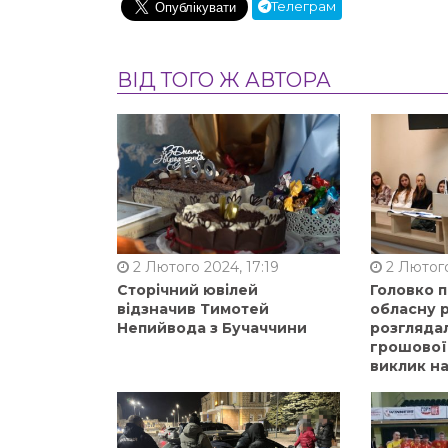
Телеграм
ВІД ТОГО Ж АВТОРА
2 Лютого 2024, 17:19
2 Лютого
Сторічний ювілей
Головко 
відзначив Тимотей
обласну р
Непийвода з Бучаччини
розгляда
грошової
виклик на