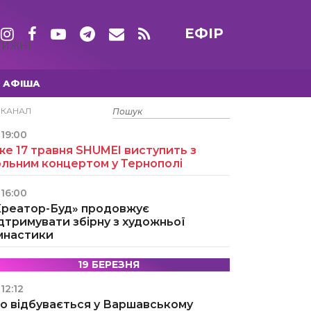
ЕФІР
ТИЖНІ
АФІША
15 ТРАВНЯ
ЕКАНАЛ
19:00
е 17 травня SHUMEI виступить з
ольним концертом у Тернополі
16:00
Креатор-Буд» продовжує
дтримувати збірну з художньої
імнастики
19 БЕРЕЗНЯ
12:12
о відбувається у Варшавському