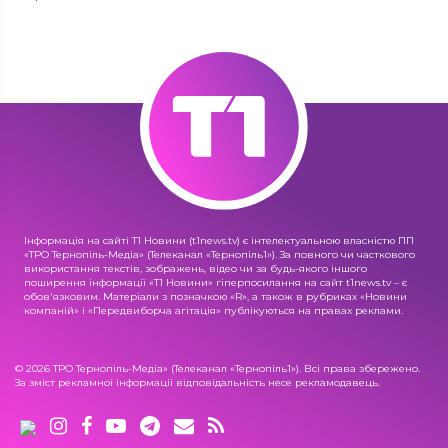
Інформація на сайті Т1 Новини (t1news.tv) є інтелектуальною власністю ПП
«ТРО Тернопіль-Медіа» (Телеканал «Тернопіль1»). За повного чи часткового
використання текстів, зображень, відео чи за будь-якого іншого
поширення інформації «Т1 Новини» гіперпосилання на сайт t1news.tv – є
обов'язковим. Матеріали з позначкою «R», а також в рубриках «Новини
компаній» і «Передвиборча агітація» публікуються на правах реклами.
© 2026 ТРО Тернопіль-Медіа» (Телеканал «Тернопіль1»). Всі права збережено.
За зміст рекламної інформації відповідальність несе рекламодавець.