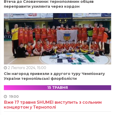
Втеча до Словаччини: тернополянин обіцяв
переправити ухилянта через кордон
2 Лютого 2024, 15:00
Сім нагород привезли з другого туру Чемпіонату
України тернопільські флорболісти
15 ТРАВНЯ
19:00
Вже 17 травня SHUMEI виступить з сольним
концертом у Тернополі