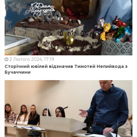
2 Лютого 2024, 17:19
Сторічний ювілей відзначив Тимотей Непийвода з
Бучаччини