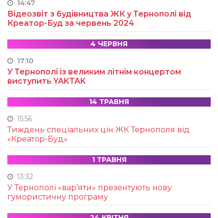
14:47
Відеозвіт з будівництва ЖК у Тернополі від
Креатор-Буд за червень 2024
4 ЧЕРВНЯ
17:10
У Тернополі із великим літнім концертом
виступить YAKTAK
14 ТРАВНЯ
15:56
Тиждень спеціальних цін ЖК Тернополя від
«Креатор-Буд»
1 ТРАВНЯ
13:32
У Тернополі «вар’яти» презентують нову
гумористичну програму
24 КВІТНЯ