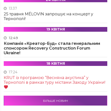
13:37
25 травня MÉLOVIN запрошує на концерт у
Тернополі!
19 КВІТНЯ
12:49
Компанія «Креатор-Буд» стала генеральним
спонсором Recovery Construction Forum
Ukraine!
18 КВІТНЯ
17:24
KRUТ із програмою “Весняна акустика” у
Тернополі в рамках туру містами Заходу України!
БІЛЬШЕ НОВИН