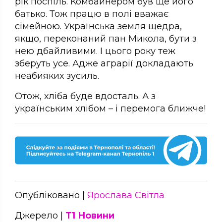
рік поспіль. Комбайнером був ще його
батько. Тож працю в полі вважає
сімейною. Українська земля щедра,
якщо, переконаний пан Микола, бути з
нею дбайливими. І цього року теж
зберуть усе. Адже аграрії докладають
неабияких зусиль.
Отож, хліба буде вдосталь. А з
українським хлібом – і перемога ближче!
Опубліковано |
Ярослава Світла
Джерело |
Т1 Новини