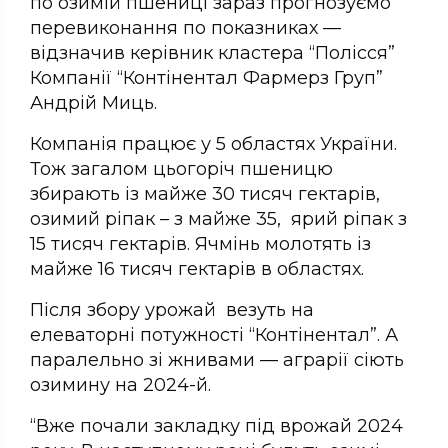
по озимій пшениці зараз прогнозуємо
перевиконання по показниках —
відзначив керівник кластера “Полісся”
Компанії “Контінентал Фармерз Груп”
Андрій Миць.
Компанія працює у 5 областях України.
Тож загалом цьогоріч пшеницю
збирають із майже 30 тисяч гектарів,
озимий ріпак – з майже 35, ярий ріпак з
15 тисяч гектарів. Ячмінь молотять із
майже 16 тисяч гектарів в областях.
Після збору урожай везуть на
елеваторні потужності “Контінентал”. А
паралельно зі жнивами — аграрії сіють
озимину на 2024-й.
“Вже почали закладку під врожай 2024