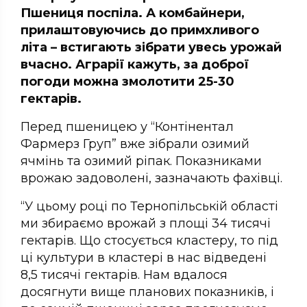
Пшениця поспіла. А комбайнери,
прилаштовуючись до примхливого
літа – встигають зібрати увесь урожай
вчасно. Аграрії кажуть, за доброї
погоди можна змолотити 25-30
гектарів.
Перед пшеницею у “Контінентал
Фармерз Груп” вже зібрали озимий
ячмінь та озимий ріпак. Показниками
врожаю задоволені, зазначають фахівці.
“У цьому році по Тернопільській області
ми збираємо врожай з площі 34 тисячі
гектарів. Що стосується кластеру, то під
ці культури в кластері в нас відведені
8,5 тисячі гектарів. Нам вдалося
досягнути вище планових показників, і