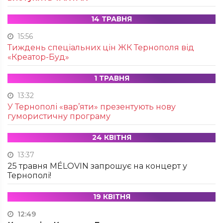
14 ТРАВНЯ
15:56
Тиждень спеціальних цін ЖК Тернополя від
«Креатор-Буд»
1 ТРАВНЯ
13:32
У Тернополі «вар’яти» презентують нову
гумористичну програму
24 КВІТНЯ
13:37
25 травня MÉLOVIN запрошує на концерт у
Тернополі!
19 КВІТНЯ
12:49