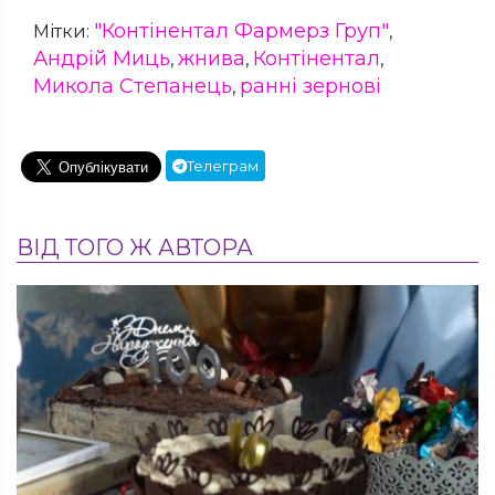
"Контінентал Фармерз Груп"
Мітки:
,
Андрій Миць
жнива
Контінентал
,
,
,
Микола Степанець
ранні зернові
,
Телеграм
ВІД ТОГО Ж АВТОРА