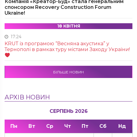
Компанія «Креатор-Буд» стала генеральним
спонсором Recovery Construction Forum
Ukraine!
18 КВІТНЯ
17:24
KRUТ із програмою “Весняна акустика” у
Тернополі в рамках туру містами Заходу України!
БІЛЬШЕ НОВИН
АРХІВ НОВИН
СЕРПЕНЬ 2026
Пн
Вт
Ср
Чт
Пт
Сб
Нд