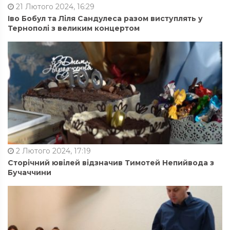
21 Лютого 2024, 16:29
Іво Бобул та Ліля Сандулеса разом виступлять у
Тернополі з великим концертом
2 Лютого 2024, 17:19
Сторічний ювілей відзначив Тимотей Непийвода з
Бучаччини