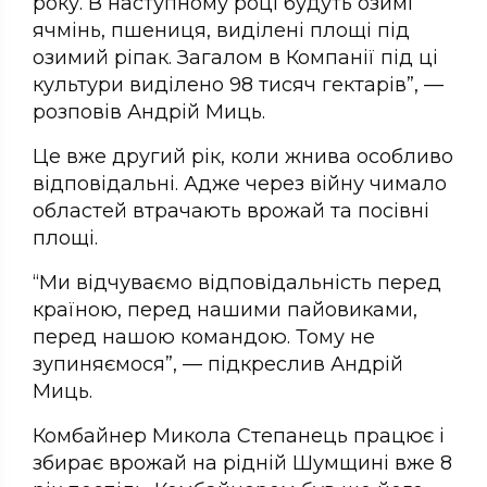
року. В наступному році будуть озимі
ячмінь, пшениця, виділені площі під
озимий ріпак. Загалом в Компанії під ці
культури виділено 98 тисяч гектарів”, —
розповів Андрій Миць.
Це вже другий рік, коли жнива особливо
відповідальні. Адже через війну чимало
областей втрачають врожай та посівні
площі.
“Ми відчуваємо відповідальність перед
країною, перед нашими пайовиками,
перед нашою командою. Тому не
зупиняємося”, — підкреслив Андрій
Миць.
Комбайнер Микола Степанець працює і
збирає врожай на рідній Шумщині вже 8