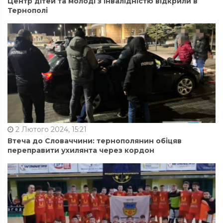
Центр дітей та молоді з інвалідністю відкрили в
Тернополі
2 Лютого 2024, 15:21
Втеча до Словаччини: тернополянин обіцяв
переправити ухилянта через кордон