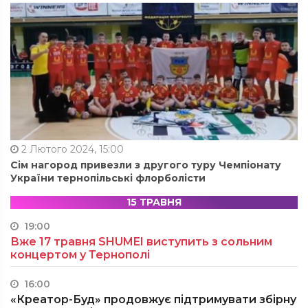
2 Лютого 2024, 15:00
Сім нагород привезли з другого туру Чемпіонату
України тернопільські флорболісти
15 ТРАВНЯ
19:00
Вже 17 травня SHUMEI виступить з сольним
концертом у Тернополі
16:00
«Креатор-Буд» продовжує підтримувати збірну