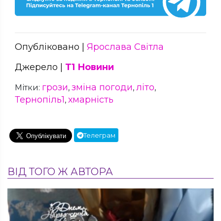
Опубліковано |
Ярослава Світла
Джерело |
Т1 Новини
грози
зміна погоди
літо
Мітки:
,
,
,
Тернопіль1
хмарність
,
Телеграм
ВІД ТОГО Ж АВТОРА