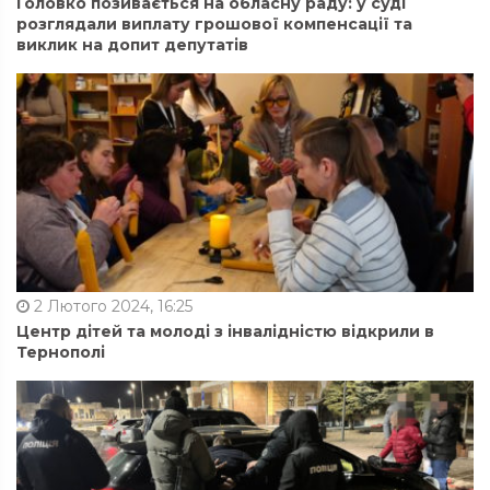
Головко позивається на обласну раду: у суді
розглядали виплату грошової компенсації та
виклик на допит депутатів
2 Лютого 2024, 16:25
Центр дітей та молоді з інвалідністю відкрили в
Тернополі