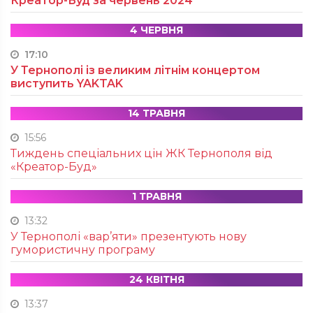
Креатор-Буд за червень 2024
4 ЧЕРВНЯ
17:10
У Тернополі із великим літнім концертом
виступить YAKTAK
14 ТРАВНЯ
15:56
Тиждень спеціальних цін ЖК Тернополя від
«Креатор-Буд»
1 ТРАВНЯ
13:32
У Тернополі «вар’яти» презентують нову
гумористичну програму
24 КВІТНЯ
13:37