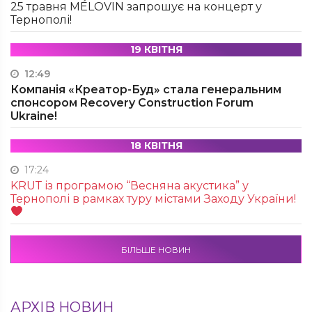
25 травня MÉLOVIN запрошує на концерт у
Тернополі!
19 КВІТНЯ
12:49
Компанія «Креатор-Буд» стала генеральним
спонсором Recovery Construction Forum
Ukraine!
18 КВІТНЯ
17:24
KRUТ із програмою “Весняна акустика” у
Тернополі в рамках туру містами Заходу України!
БІЛЬШЕ НОВИН
АРХІВ НОВИН