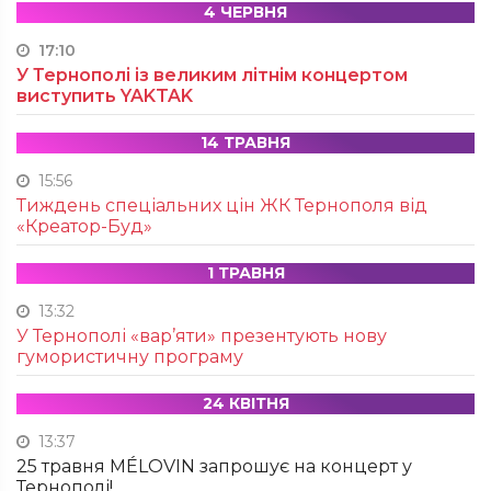
4 ЧЕРВНЯ
17:10
У Тернополі із великим літнім концертом
виступить YAKTAK
14 ТРАВНЯ
15:56
Тиждень спеціальних цін ЖК Тернополя від
«Креатор-Буд»
1 ТРАВНЯ
13:32
У Тернополі «вар’яти» презентують нову
гумористичну програму
24 КВІТНЯ
13:37
25 травня MÉLOVIN запрошує на концерт у
Тернополі!