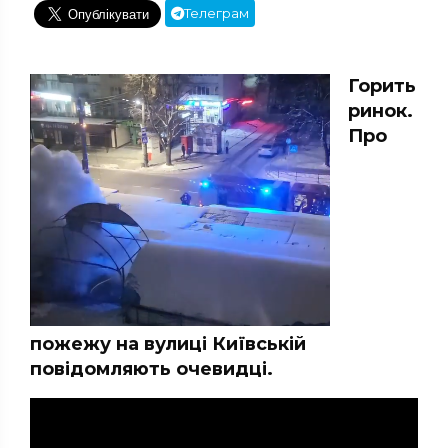
Телеграм
Горить
ринок.
Про
пожежу на вулиці Київській
повідомляють очевидці.
Відеопрогравач