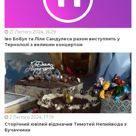
21 Лютого 2024, 16:29
Іво Бобул та Ліля Сандулеса разом виступлять у
Тернополі з великим концертом
2 Лютого 2024, 17:19
Сторічний ювілей відзначив Тимотей Непийвода з
Бучаччини