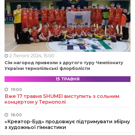
2 Лютого 2024, 15:00
Сім нагород привезли з другого туру Чемпіонату
України тернопільські флорболісти
15 ТРАВНЯ
19:00
Вже 17 травня SHUMEI виступить з сольним
концертом у Тернополі
16:00
«Креатор-Буд» продовжує підтримувати збірну
з художньої гімнастики