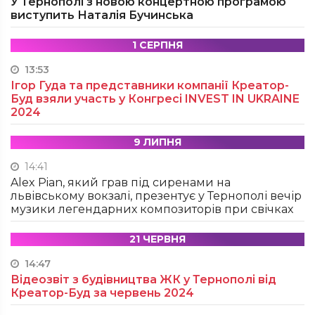
У Тернополі з новою концертною програмою
виступить Наталія Бучинська
1 СЕРПНЯ
13:53
Ігор Гуда та представники компанії Креатор-
Буд взяли участь у Конгресі INVEST IN UKRAINE
2024
9 ЛИПНЯ
14:41
Alex Pian, який грав під сиренами на
львівському вокзалі, презентує у Тернополі вечір
музики легендарних композиторів при свічках
21 ЧЕРВНЯ
14:47
Відеозвіт з будівництва ЖК у Тернополі від
Креатор-Буд за червень 2024